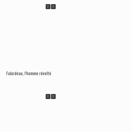
Falardeau, l’homme révolté
La gauche radicale doit-elle boycotte
élections et les institutions?