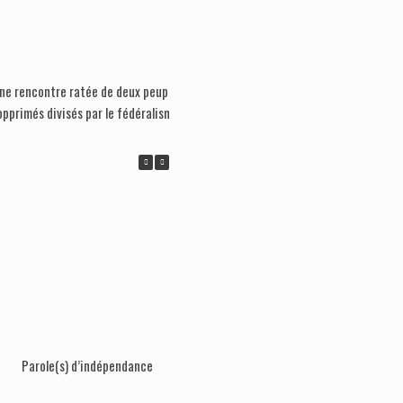
ne rencontre ratée de deux peuples
La culture de la défaite, c’est ass
opprimés divisés par le fédéralisme
Parole(s) d’indépendance
Lève la tête, mon frère! (lancemen
Québec)