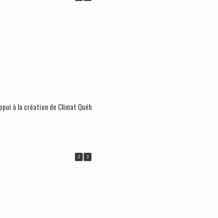
ppui à la création de Climat Québec
La lutte pour l’indépendance doit 
rendre indispensable à la lutte clima