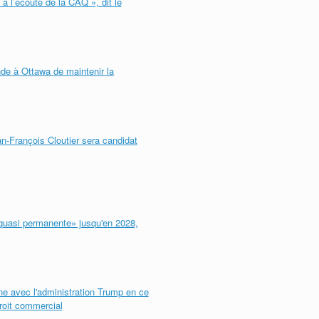
à l’écoute de la CAQ », dit le
de à Ottawa de maintenir la
an-François Cloutier sera candidat
quasi permanente» jusqu'en 2028,
e avec l'administration Trump en ce
roit commercial