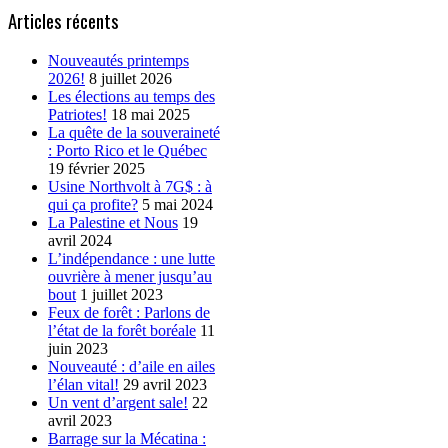
Articles récents
Nouveautés printemps
2026!
8 juillet 2026
Les élections au temps des
Patriotes!
18 mai 2025
La quête de la souveraineté
: Porto Rico et le Québec
19 février 2025
Usine Northvolt à 7G$ : à
qui ça profite?
5 mai 2024
La Palestine et Nous
19
avril 2024
L’indépendance : une lutte
ouvrière à mener jusqu’au
bout
1 juillet 2023
Feux de forêt : Parlons de
l’état de la forêt boréale
11
juin 2023
Nouveauté : d’aile en ailes
l’élan vital!
29 avril 2023
Un vent d’argent sale!
22
avril 2023
Barrage sur la Mécatina :