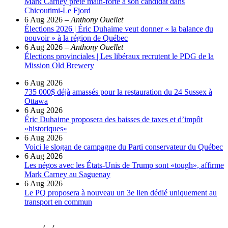
Mark Carney prête main-forte à son candidat dans
Chicoutimi-Le Fjord
6 Aug 2026
–
Anthony Ouellet
Élections 2026 | Éric Duhaime veut donner « la balance du
pouvoir » à la région de Québec
6 Aug 2026
–
Anthony Ouellet
Élections provinciales | Les libéraux recrutent le PDG de la
Mission Old Brewery
6 Aug 2026
735 000$ déjà amassés pour la restauration du 24 Sussex à
Ottawa
6 Aug 2026
Éric Duhaime proposera des baisses de taxes et d’impôt
«historiques»
6 Aug 2026
Voici le slogan de campagne du Parti conservateur du Québec
6 Aug 2026
Les négos avec les États-Unis de Trump sont «tough», affirme
Mark Carney au Saguenay
6 Aug 2026
Le PQ proposera à nouveau un 3e lien dédié uniquement au
transport en commun