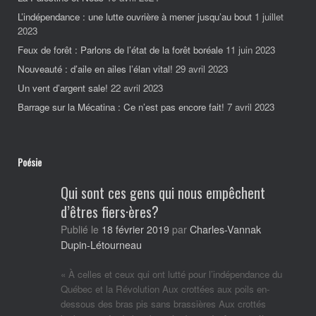
L’indépendance : une lutte ouvrière à mener jusqu’au bout
1 juillet
2023
Feux de forêt : Parlons de l’état de la forêt boréale
11 juin 2023
Nouveauté : d’aile en ailes l’élan vital!
29 avril 2023
Un vent d’argent sale!
22 avril 2023
Barrage sur la Mécatina : Ce n’est pas encore fait!
7 avril 2023
Poésie
Qui sont ces gens qui nous empêchent
d’êtres fiers·ères?
Charles-Vannak
Publié le
18 février 2019
par
Dupin-Létourneau
« À celles et ceux qui ont lutté pour l’indépendance du
Québec et la Révolution Aux crottées aux poils en-
dessous des bras pis sans brassières Aux crottés