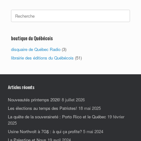
Search
for:
boutique du Québécois
disquaire de Québec Radio
(3)
librairie des éditions du Québécois
(51)
Articles récents
Nouveautés printemps 2026!
8 juillet 2026
Les élections au temps des Patriotes!
18 mai 2025
La quête de la souveraineté : Porto Rico et le Québec
19 février
2025
Usine Northvolt à 7G$ : à qui ça profite?
5 mai 2024
La Palestine et Nous
19 avril 2024