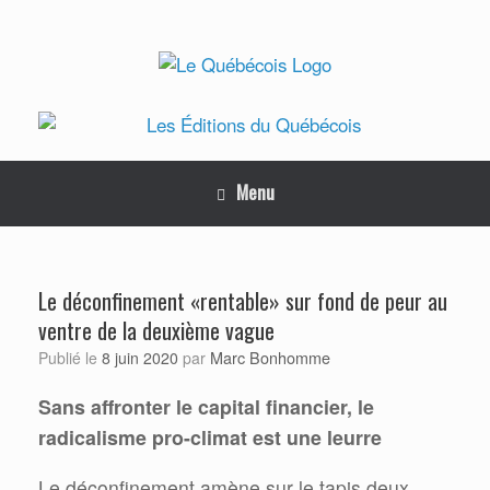
Skip
to
content
Menu
Le déconfinement «rentable» sur fond de peur au
ventre de la deuxième vague
Marc Bonhomme
Publié le
8 juin 2020
par
Sans affronter le capital financier, le
radicalisme pro-climat est une leurre
Le déconfinement amène sur le tapis deux