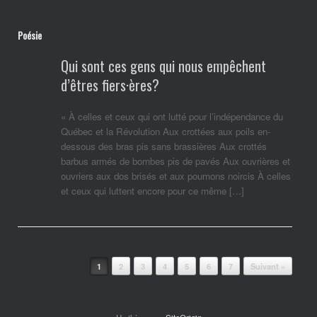
Poésie
Qui sont ces gens qui nous empêchent
d’êtres fiers·ères?
« À celles et ceux qui ont lutté pour l’indépendance du
Québec et la Révolution Aux crottées aux poils en-
dessous des bras pis sans brassières Aux crottés
barbus armés de bombes pis de pavés Aux ouvrières et
ouvriers aux dos brisés et aux poumons noircis À celles
et ceux qui luttent encore pour ce même […]
Post navigation
1
2
3
4
5
6
7
Suivant »