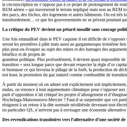
la circonscription ne s’oppose pas à ce projet de prolongement de rou
REM aérien » qui traverserait le terrain impliqué mais non au REM tou
des parcs, des friches, des logements et autres bâtiments. On est très lo
transbordement… ce que les gouvernements ne se privent pourtant pas d
La critique du PEV devient un pétard mouillé sans courage politi
Une fois emmailloté dans le PEV caquiste il est difficile de s’opposer
seront les premières à pâtir mais aussi au gargantuesque troisième lie
plus peut-on évoquer au sujet des mines et des barrages des argument
bénéfice et de projets de
grandeur politique. Plus profondément, il devient quasi impossible d
transition » sera longue parce que devant respecter la règle d’or capita
et biomasse ce qui favorisa le pillage de la forêt, la production de déch
not least, la promotion du gaz naturel comme combustible de transition
À partir du moment où on admet soit explicitement soit implicitement, 
malus, on renonce à tout argumentaire climatique pour s’opposer aux f
parti d’opposition n’ait critiqué les projets d’allongement et d’élargis
Hochelaga-Maisonneuve-Mercier ? Faut-il se surprendre que ces partis 
résignent à un retour à la dite normale néolibérale devenant tout électr
en particulier QS, n’arrivent pas à envisager une économie alternative
Des revendications transitoires vers l’alternative d’une société de