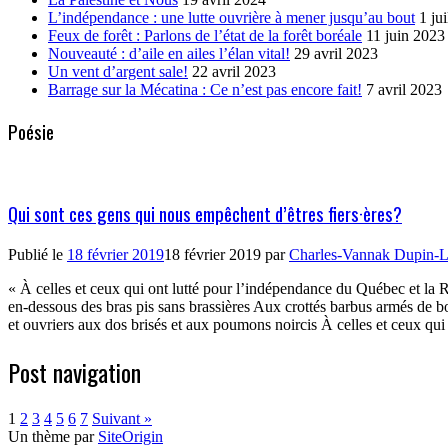
L’indépendance : une lutte ouvrière à mener jusqu’au bout
1 ju
Feux de forêt : Parlons de l’état de la forêt boréale
11 juin 2023
Nouveauté : d’aile en ailes l’élan vital!
29 avril 2023
Un vent d’argent sale!
22 avril 2023
Barrage sur la Mécatina : Ce n’est pas encore fait!
7 avril 2023
Poésie
Qui sont ces gens qui nous empêchent d’êtres fiers·ères?
Publié le
18 février 2019
18 février 2019
par
Charles-Vannak Dupin-L
« À celles et ceux qui ont lutté pour l’indépendance du Québec et la 
en-dessous des bras pis sans brassières Aux crottés barbus armés de 
et ouvriers aux dos brisés et aux poumons noircis À celles et ceux qu
Post navigation
1
2
3
4
5
6
7
Suivant »
Un thème par
SiteOrigin