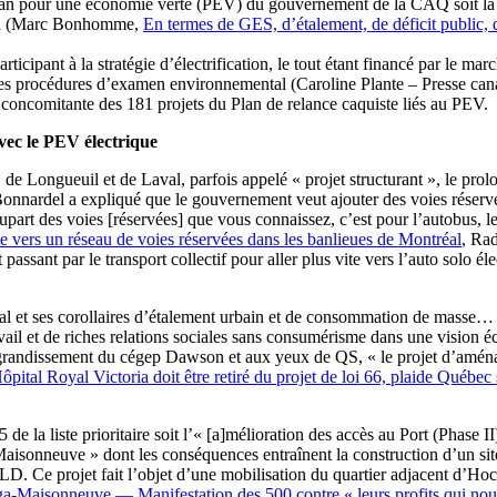
 Plan pour une économie verte (PEV) du gouvernement de la CAQ soit l
réal (Marc Bonhomme,
En termes de GES, d’étalement, de déficit public, d
participant à la stratégie d’électrification, le tout étant financé par le 
des procédures d’examen environnemental (Caroline Plante – Presse ca
re concomitante des 181 projets du Plan de relance caquiste liés au PEV.
 avec le PEV électrique
 de Longueuil et de Laval, parfois appelé « projet structurant », le pro
 Bonnardel a expliqué que le gouvernement veut ajouter des voies réservé
upart des voies [réservées] que vous connaissez, c’est pour l’autobus, l
 vers un réseau de voies réservées dans les banlieues de Montréal
, Rad
ant par le transport collectif pour aller plus vite vers l’auto solo élec
tal et ses corollaires d’étalement urbain et de consommation de masse…
avail et de riches relations sociales sans consumérisme dans une vision é
’agrandissement du cégep Dawson et aux yeux de QS, « le projet d’aménag
ôpital Royal Victoria doit être retiré du projet de loi 66, plaide Québec 
165 de la liste prioritaire soit l’« [a]mélioration des accès au Port (Phas
onneuve » dont les conséquences entraînent la construction d’un site 
LD. Ce projet fait l’objet d’une mobilisation du quartier adjacent d’Ho
laga-Maisonneuve — Manifestation des 500 contre « leurs profits qui nous