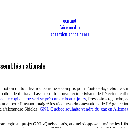
contact
faire un don
connexion chroniqueur
Assemblée nationale
 promotion du tout hydroélectrique y compris pour l’auto solo, déboule 
ationale du travail assise sur le nouvel extractivisme de l’électricité di
, le capitalisme vert se prépare de beaux jours
, Presse-toi-à-gauche, 8
utant et pour l’instant, malgré les récentes admonestations de l’Agence 
and (Alexandre Shields,
GNL Québec souhaite vendre du gaz en Allema
e stratégie au projet GNL-Québec près, auquel s’opposent même les Libé