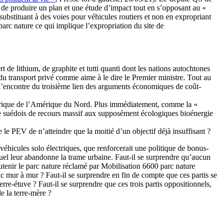
 de produire un plan et une étude d’impact tout en s’opposant au «
ubstituant à des voies pour véhicules routiers et non en expropriant
 parc nature ce qui implique l’expropriation du site de
de lithium, de graphite et tutti quanti dont les nations autochtones
du transport privé comme aime à le dire le Premier ministre. Tout au
 l’encontre du troisième lien des arguments économiques de coût-
lectrique de l’Amérique du Nord. Plus immédiatement, comme la «
 piège suédois de recours massif aux supposément écologiques bioénergie
le PEV de n’atteindre que la moitié d’un objectif déjà insuffisant ?
véhicules solo électriques, que renforcerait une politique de bonus-
uel leur abandonne la trame urbaine. Faut-il se surprendre qu’aucun
soutenir le parc nature réclamé par Mobilisation 6600 parc nature
 mur à mur ? Faut-il se surprendre en fin de compte que ces partis se
erre-étuve ? Faut-il se surprendre que ces trois partis oppositionnels,
e la terre-mère ?