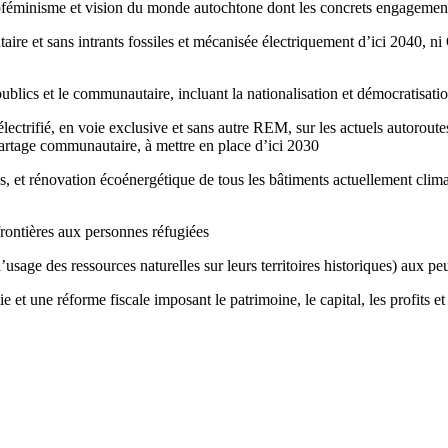
oféminisme et vision du monde autochtone dont les concrets engagements 
aire et sans intrants fossiles et mécanisée électriquement d’ici 2040, n
blics et le communautaire, incluant la nationalisation et démocratisa
ectrifié, en voie exclusive et sans autre REM, sur les actuels autoroute
artage communautaire, à mettre en place d’ici 2030
et rénovation écoénergétique de tous les bâtiments actuellement climati
frontières aux personnes réfugiées
sage des ressources naturelles sur leurs territoires historiques) aux p
et une réforme fiscale imposant le patrimoine, le capital, les profits et 