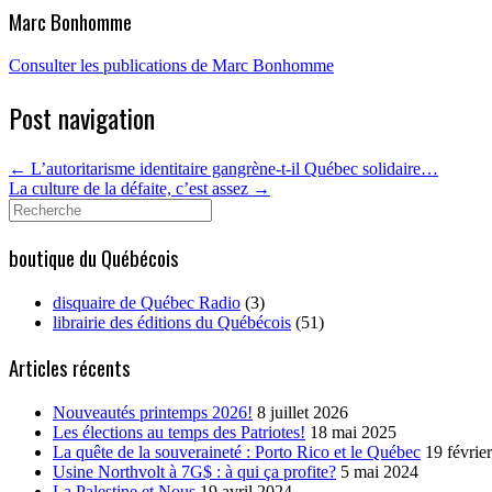
Marc Bonhomme
Consulter les publications de Marc Bonhomme
Post navigation
←
L’autoritarisme identitaire gangrène-t-il Québec solidaire…
La culture de la défaite, c’est assez
→
Search
for:
boutique du Québécois
disquaire de Québec Radio
(3)
librairie des éditions du Québécois
(51)
Articles récents
Nouveautés printemps 2026!
8 juillet 2026
Les élections au temps des Patriotes!
18 mai 2025
La quête de la souveraineté : Porto Rico et le Québec
19 févrie
Usine Northvolt à 7G$ : à qui ça profite?
5 mai 2024
La Palestine et Nous
19 avril 2024