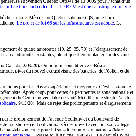
a généreuse subvention Québec-Ottawa de 13 000$ pour l’achat d’un
e tarif de transport collectif — Le REM est une catastrophe qui livre
marché du carbone. Même si ni Québec solidaire (QS) ni le Parti
nadienne,
Le projet de loi 66 sur les infrastructures est adopté
, Le
longement de quatre autoroutes (19, 25, 35, 73) et l’élargissement de
es aux autoroutes existantes, plutôt que d’en implanter sur des voies
e
io-Canada, 2/09/20). On pourrait sous-titrer ce « Réseau
trique, pivot du nouvel extractivisme des batteries, de l’éolien et du
 du moins pour les classes supérieures et moyennes. C’est pas-touche
coféministe. Après coup, pour certes de pertinentes raisons nationale et
ement du Centre universitaire de santé McGill sur le site de l’ancien
solidaire
, 9/12/20). Mais de rejet des prolongements et élargissements
e II) par le prolongement de l’avenue Souligny et du boulevard de
de transbordement rail-camions à ciel ouvert avec tout son cortège
chelaga-Maisonneuve pour lui substituer un « parc nature » (Marc
 polluent la vie »
, Presse-toi-à-gauche, 26/05/21). Le député QS de