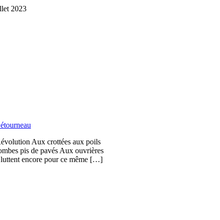
illet 2023
étourneau
Révolution Aux crottées aux poils
bombes pis de pavés Aux ouvrières
i luttent encore pour ce même […]