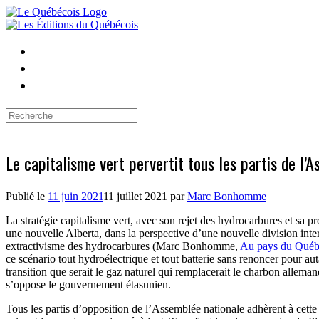
Skip
to
content
Search
for:
Le capitalisme vert pervertit tous les partis de l’
Publié le
11 juin 2021
11 juillet 2021
par
Marc Bonhomme
La stratégie capitalisme vert, avec son rejet des hydrocarbures et sa
une nouvelle Alberta, dans la perspective d’une nouvelle division intern
extractivisme des hydrocarbures (Marc Bonhomme,
Au pays du Québec
ce scénario tout hydroélectrique et tout batterie sans renoncer pour a
transition que serait le gaz naturel qui remplacerait le charbon allem
s’oppose le gouvernement étasunien.
Tous les partis d’opposition de l’Assemblée nationale adhèrent à cett