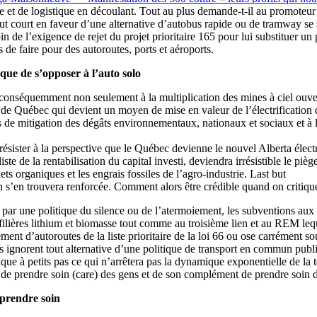
te et de logistique en découlant. Tout au plus demande-t-il au promoteur
t court en faveur d’une alternative d’autobus rapide ou de tramway se s
in de l’exigence de rejet du projet prioritaire 165 pour lui substituer un
e faire pour des autoroutes, ports et aéroports.
que de s’opposer à l’auto solo
 conséquemment non seulement à la multiplication des mines à ciel ouvert 
n de Québec qui devient un moyen de mise en valeur de l’électrification 
s de mitigation des dégâts environnementaux, nationaux et sociaux et à
e résister à la perspective que le Québec devienne le nouvel Alberta é
liste de la rentabilisation du capital investi, deviendra irrésistible le
ets organiques et les engrais fossiles de l’agro-industrie. Last but
 s’en trouvera renforcée. Comment alors être crédible quand on critique 
par une politique du silence ou de l’atermoiement, les subventions aux 
ilières lithium et biomasse tout comme au troisième lien et au REM leq
sement d’autoroutes de la liste prioritaire de la loi 66 ou ose carrément 
ignorent tout alternative d’une politique de transport en commun public
ique à petits pas ce qui n’arrêtera pas la dynamique exponentielle de la t
 de prendre soin (care) des gens et de son complément de prendre soin d
 prendre soin