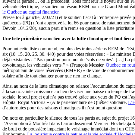
suivent la parade… ou la précèdent. Tous font leur le noyau dur du
véhicule électrique, le soutien au réseau REM pour le Grand Mont
le Québec au capital financier
,
Presse-toi-à-gauche, 2/03/21) et le soutien fiscal à l’entreprise privée 
québécois (PQ) n’ont approuvé la loi 66 pour cause de ratatinement 
Devoir, 10/12/20), aucun parti n’a remis en question la liste prioritai
Une liste prioritaire sans lien avec la lutte climatique et tout lien
Pourtant cette liste comprend, en plus des trains aériens REM de l’Est,
six (10, 15, 20, 25, 30, 440) pour des voies réservées : « Le ministre
déjà existantes : ‘’Pas question pour moi de ‘vols de voies’. […] La pl
covoiturage, les véhicules verts.’’ » (François Messier,
Québec en route
métropolitain de voies réservées (RMVR) » de voie de contournement pass
solaire afin de tout changer pour que rien ne change.
Ainsi au nom de la lutte climatique on relance l’accumulation du capi
à la sacro-sainte croissance au lieu de viser une baisse du temps de tr
sociale, le seul projet qui n’a pas trouvé grâce aux yeux du PQ est l
Hôpital Royal Victoria » (Aile parlementaire de Québec solidaire,
L’H
d’autoroutes pour des raisons climatiques il n’est point question.
On note en particulier le silence de tous les partis au sujet du projet 
l’Assomption à Montréal dans l’arrondissement Mercier–Hochelaga-Mais
de bruit et de poussière impactant le voisinage immédiat dont un CHS
Bonhomme,
La logistique contre la nature et la vie sociale d’Hoche