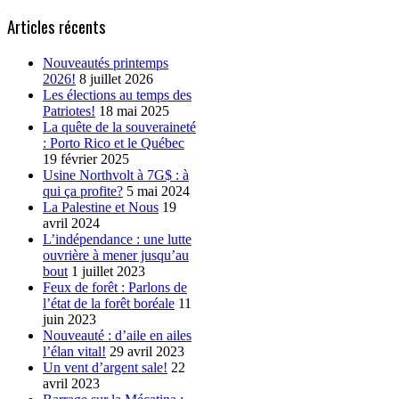
Articles récents
Nouveautés printemps
2026!
8 juillet 2026
Les élections au temps des
Patriotes!
18 mai 2025
La quête de la souveraineté
: Porto Rico et le Québec
19 février 2025
Usine Northvolt à 7G$ : à
qui ça profite?
5 mai 2024
La Palestine et Nous
19
avril 2024
L’indépendance : une lutte
ouvrière à mener jusqu’au
bout
1 juillet 2023
Feux de forêt : Parlons de
l’état de la forêt boréale
11
juin 2023
Nouveauté : d’aile en ailes
l’élan vital!
29 avril 2023
Un vent d’argent sale!
22
avril 2023