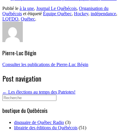
Publié le
à la une
,
Journal Le Québécois
,
Organisation du
Québécois
et étiqueté
Équipe Québec
,
Hockey
,
indépendance
,
LQFDO
,
Québec
.
Pierre-Luc Bégin
Consulter les publications de Pierre-Luc Bégin
Post navigation
←
Les élections au temps des Patriotes!
Search
for:
boutique du Québécois
disquaire de Québec Radio
(3)
librairie des éditions du Québécois
(51)