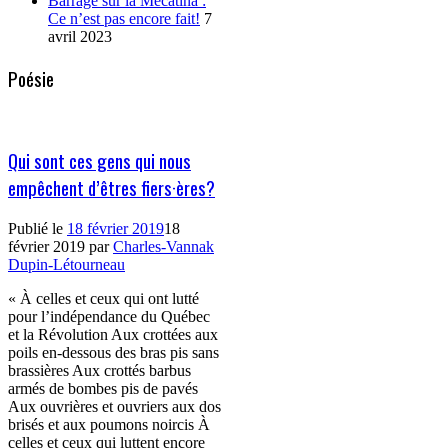
Barrage sur la Mécatina :
Ce n’est pas encore fait!
7
avril 2023
Poésie
Qui sont ces gens qui nous
empêchent d’êtres fiers·ères?
Publié le
18 février 2019
18
février 2019
par
Charles-Vannak
Dupin-Létourneau
« À celles et ceux qui ont lutté
pour l’indépendance du Québec
et la Révolution Aux crottées aux
poils en-dessous des bras pis sans
brassières Aux crottés barbus
armés de bombes pis de pavés
Aux ouvrières et ouvriers aux dos
brisés et aux poumons noircis À
celles et ceux qui luttent encore