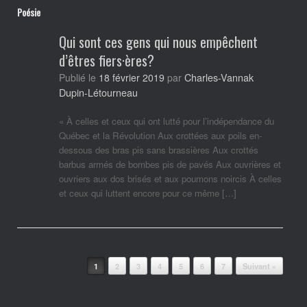
Poésie
Qui sont ces gens qui nous empêchent
d’êtres fiers·ères?
Charles-Vannak
Publié le
18 février 2019
par
Dupin-Létourneau
« À celles et ceux qui ont lutté pour l’indépendance du
Québec et la Révolution Aux crottées aux poils en-
dessous des bras pis sans brassières Aux crottés
barbus armés de bombes pis de pavés Aux ouvrières et
ouvriers aux dos brisés et aux poumons noircis À celles
et ceux qui luttent encore pour ce même […]
Post navigation
1
2
3
4
5
6
7
Suivant »