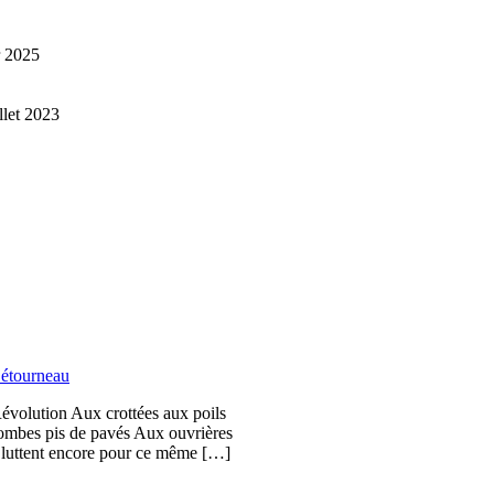
r 2025
illet 2023
étourneau
Révolution Aux crottées aux poils
bombes pis de pavés Aux ouvrières
i luttent encore pour ce même […]