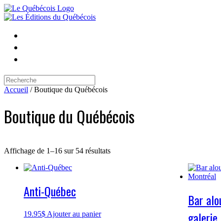
Skip
to
content
Search
for:
Accueil
/ Boutique du Québécois
Boutique du Québécois
Affichage de 1–16 sur 54 résultats
Anti-Québec
Bar alo
galerie
19.95
$
Ajouter au panier