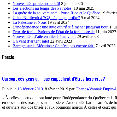
Nouveautés printemps 2026!
8 juillet 2026
Les élections au temps des Patriotes!
18 mai 2025
La quête de la souveraineté : Porto Rico et le Québec
19 févrie
Usine Northvolt à 7G$ : à qui ça profite?
5 mai 2024
La Palestine et Nous
19 avril 2024
L’indépendance : une lutte ouvrière à mener jusqu’au bout
1 ju
Feux de forêt : Parlons de l’état de la forêt boréale
11 juin 2023
Nouveauté : d’aile en ailes l’élan vital!
29 avril 2023
Un vent d’argent sale!
22 avril 2023
Barrage sur la Mécatina : Ce n’est pas encore fait!
7 avril 2023
Poésie
Qui sont ces gens qui nous empêchent d’êtres fiers·ères?
Publié le
18 février 2019
18 février 2019
par
Charles-Vannak Dupin-L
« À celles et ceux qui ont lutté pour l’indépendance du Québec et la 
en-dessous des bras pis sans brassières Aux crottés barbus armés de 
et ouvriers aux dos brisés et aux poumons noircis À celles et ceux qu