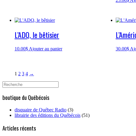
25.00
$
Ajo
L’ADQ, le bêtisier
L’Améri
10.00
$
Ajouter au panier
30.00
$
Ajo
1
2
3
4
→
Search
for:
boutique du Québécois
disquaire de Québec Radio
(3)
librairie des éditions du Québécois
(51)
Articles récents