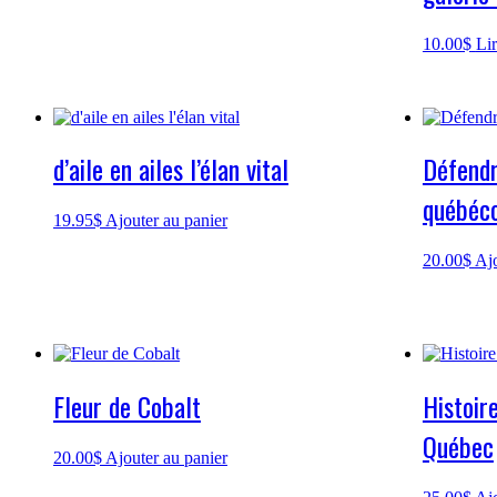
10.00
$
Lir
d’aile en ailes l’élan vital
Défendr
québéco
19.95
$
Ajouter au panier
20.00
$
Ajo
Fleur de Cobalt
Histoir
Québec
20.00
$
Ajouter au panier