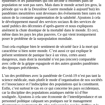
épidémies et les pandémies qui ont décimé d’énormes pans de
population ne sont pas rares. Mais dans le monde actuel (en gros, la
période qui va de la Deuxième Guerre mondiale à aujourd’hui) les
pandémies meurtrières sont devenues des événements bien rares en
raison de la constante augmentation de la salubrité. Ajoutons à cela
le développement massif des services sociaux & des services de
santé publics des décennies d’après-guerre et nous expliquons
aisément la chute drastique de la mortalité dans le monde. Et ceci,
même dans les pays les plus pauvres. Ce qui vient ironiquement
poser le problème de la surpopulation mondiale.
Tout cela explique bien le sentiment de sécurité face à la mort qui
caractérise si bien notre monde. C’est aussi ce qui explique le
présent sentiment de panique face à un virus, certes assez
dangereux, mais dont la mortalité n’est pas (encore) comparable
avec celle de la grippe espagnole et des autres grandes pandémies
des époques précédentes.
L’un des problèmes avec la pandémie de Covid-19 n’est pas tant la
science médicale, mais plutôt le mode d’organisation de nos sociétés
et l’insouciance et l’indiscipline des populations qui la constituent.
Enfin, c’est surtout le cas en ce qui concerne les pays occidentaux,
car la discipline des populations asiatiques mérite ici d’être
soulignée. Ajoutons à cela une économie de l’interdépendance et un
personnel politique calquant ses pratiques sur le management