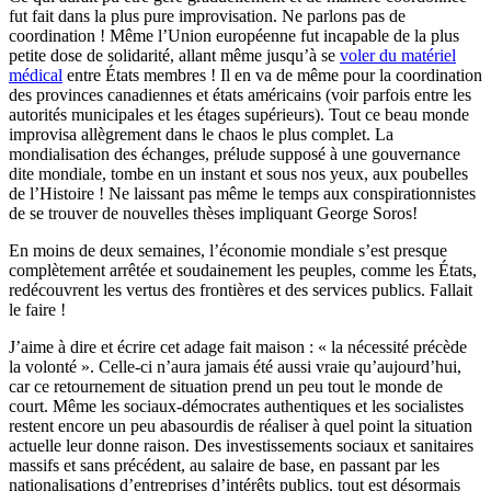
fut fait dans la plus pure improvisation. Ne parlons pas de
coordination ! Même l’Union européenne fut incapable de la plus
petite dose de solidarité, allant même jusqu’à se
voler du matériel
médical
entre États membres ! Il en va de même pour la coordination
des provinces canadiennes et états américains (voir parfois entre les
autorités municipales et les étages supérieurs). Tout ce beau monde
improvisa allègrement dans le chaos le plus complet. La
mondialisation des échanges, prélude supposé à une gouvernance
dite mondiale, tombe en un instant et sous nos yeux, aux poubelles
de l’Histoire ! Ne laissant pas même le temps aux conspirationnistes
de se trouver de nouvelles thèses impliquant George Soros!
En moins de deux semaines, l’économie mondiale s’est presque
complètement arrêtée et soudainement les peuples, comme les États,
redécouvrent les vertus des frontières et des services publics. Fallait
le faire !
J’aime à dire et écrire cet adage fait maison : « la nécessité précède
la volonté ». Celle-ci n’aura jamais été aussi vraie qu’aujourd’hui,
car ce retournement de situation prend un peu tout le monde de
court. Même les sociaux-démocrates authentiques et les socialistes
restent encore un peu abasourdis de réaliser à quel point la situation
actuelle leur donne raison. Des investissements sociaux et sanitaires
massifs et sans précédent, au salaire de base, en passant par les
nationalisations d’entreprises d’intérêts publics, tout est désormais