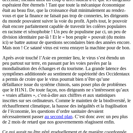
espéraient être éternels ! Tant que toute la mécanique économique
était au beau fixe, que la croissance était minimalement au rendez-
vous et que la finance ne faisait pas trop de conneries, les dirigeants
du monde pouvaient suivre la voie du profit. Après tout, le pouvoir
était encore parfaitement capable de travestir les colères populaires
en racisme et xénophobie ! Un peu de populisme par ci, un peu de
division identitaire par-là ! Et le « bon peuple » pouvait (du moins
ici) se battre autour de questions secondaires bien des années encore.
Mais non ! Ce satané virus est venu enrayer la machine pour de bon.
Après avoir touché l’Asie en premier lieu, le virus s’est étendu un
peu partout sur terre, en passant par les voies pavées par la
mondialisation des échanges et du tourisme. La grande latence des
symptômes additionnée au sentiment de supériorité des Occidentaux
a permis de croire que le virus pourrait bien n’être qu’une
défaillance issue du système chinois, sans poser plus de problèmes
que le H1N1. De toute façon, nos dirigeants ne s’intéressent qu’aux
« vraies affaires », c’est-à-dire aux chiffres et aux statistiques
inscrites sur ses ordinateurs. Comme le maintien de la biodiversité, le
réchauffement climatique, la hausse des inégalités et la fragilisation
de l’économie, les questions d’ordre sanitaire devaient
nécessairement passer
au second plan
. C’est donc avec un peu plus
de 2 mois de retard que nos gouvernements réagissent enfin.
Ce qui aurait pu être géré graduellement et de manière coordonnée