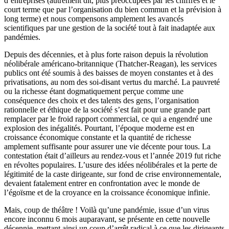
d’entreprises (autrement dit, plus préoccupées par les chiffres et le
court terme que par l’organisation du bien commun et la prévision à
long terme) et nous compensons amplement les avancés
scientifiques par une gestion de la société tout à fait inadaptée aux
pandémies.
Depuis des décennies, et à plus forte raison depuis la révolution
néolibérale américano-britannique (Thatcher-Reagan), les services
publics ont été soumis à des baisses de moyen constantes et à des
privatisations, au nom des soi-disant vertus du marché. La pauvreté
ou la richesse étant dogmatiquement perçue comme une
conséquence des choix et des talents des gens, l’organisation
rationnelle et éthique de la société s’est fait pour une grande part
remplacer par le froid rapport commercial, ce qui a engendré une
explosion des inégalités. Pourtant, l’époque moderne est en
croissance économique constante et la quantité de richesse
amplement suffisante pour assurer une vie décente pour tous. La
contestation était d’ailleurs au rendez-vous et l’année 2019 fut riche
en révoltes populaires. L’usure des idées néolibérales et la perte de
légitimité de la caste dirigeante, sur fond de crise environnementale,
devaient fatalement entrer en confrontation avec le monde de
l’égoïsme et de la croyance en la croissance économique infinie.
Mais, coup de théâtre ! Voilà qu’une pandémie, issue d’un virus
encore inconnu 6 mois auparavant, se présente en cette nouvelle
décennie, mettant ainsi un coup d’arrêt radical à ce que les dirigeants