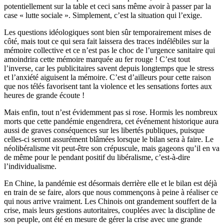
potentiellement sur la table et ceci sans même avoir à passer par la
case « lutte sociale ». Simplement, c’est la situation qui l’exige.
Les questions idéologiques sont bien sûr temporairement mises de
côté, mais tout ce qui sera fait laissera des traces indélébiles sur la
mémoire collective et ce n’est pas le choc de l’urgence sanitaire qui
amoindrira cette mémoire marquée au fer rouge ! C’est tout
l’inverse, car les publicitaires savent depuis longtemps que le stress
et l’anxiété aiguisent la mémoire. C’est d’ailleurs pour cette raison
que nos télés favorisent tant la violence et les sensations fortes aux
heures de grande écoute !
Mais enfin, tout n’est évidemment pas si rose. Hormis les nombreux
morts que cette pandémie engendrera, cet événement historique aura
aussi de graves conséquences sur les libertés publiques, puisque
celles-ci seront assurément blâmées lorsque le bilan sera à faire. Le
néolibéralisme vit peut-être son crépuscule, mais gageons qu’il en va
de même pour le pendant positif du libéralisme, c’est-à-dire
l’individualisme.
En Chine, la pandémie est désormais derrière elle et le bilan est déjà
en train de se faire, alors que nous commençons à peine à réaliser ce
qui nous arrive vraiment. Les Chinois ont grandement souffert de la
crise, mais leurs gestions autoritaires, couplées avec la discipline de
son peuple, ont été en mesure de gérer la crise avec une grande