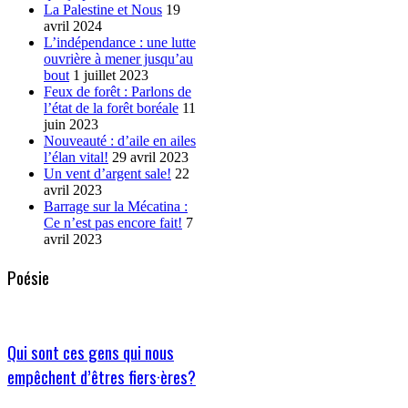
La Palestine et Nous
19
avril 2024
L’indépendance : une lutte
ouvrière à mener jusqu’au
bout
1 juillet 2023
Feux de forêt : Parlons de
l’état de la forêt boréale
11
juin 2023
Nouveauté : d’aile en ailes
l’élan vital!
29 avril 2023
Un vent d’argent sale!
22
avril 2023
Barrage sur la Mécatina :
Ce n’est pas encore fait!
7
avril 2023
Poésie
Qui sont ces gens qui nous
empêchent d’êtres fiers·ères?