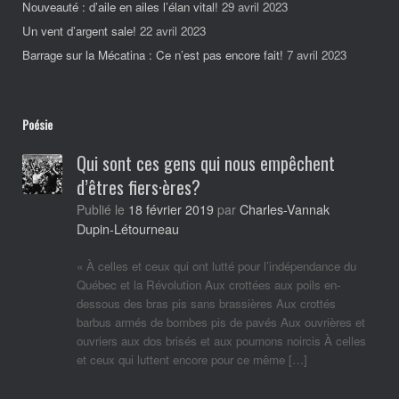
Nouveauté : d’aile en ailes l’élan vital!
29 avril 2023
Un vent d’argent sale!
22 avril 2023
Barrage sur la Mécatina : Ce n’est pas encore fait!
7 avril 2023
Poésie
Qui sont ces gens qui nous empêchent
d’êtres fiers·ères?
Charles-Vannak
Publié le
18 février 2019
par
Dupin-Létourneau
« À celles et ceux qui ont lutté pour l’indépendance du
Québec et la Révolution Aux crottées aux poils en-
dessous des bras pis sans brassières Aux crottés
barbus armés de bombes pis de pavés Aux ouvrières et
ouvriers aux dos brisés et aux poumons noircis À celles
et ceux qui luttent encore pour ce même […]