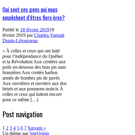
Qui sont ces gens qui nous
empêchent d’êtres fiers·ères?
Publié le
18 février 2019
18
février 2019
par
Charles-Vannak
Dupin-Létourneau
« À celles et ceux qui ont lutté
pour l’indépendance du Québec
et la Révolution Aux crottées aux
poils en-dessous des bras pis sans
brassières Aux crottés barbus
armés de bombes pis de pavés
Aux ouvrières et ouvriers aux dos
brisés et aux poumons noircis À
celles et ceux qui luttent encore
pour ce même […]
Post navigation
1
2
3
4
5
6
7
Suivant »
Un thème par
SiteOrigin