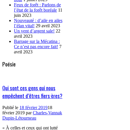
Feux de forêt : Parlons de
l’état de la forêt boréale
11
juin 2023
Nouveauté : d’aile en ailes
l’élan vital!
29 avril 2023
Un vent d’argent sale!
22
avril 2023
Barrage sur la Mécatina :
Ce n’est pas encore fait!
7
avril 2023
Poésie
Qui sont ces gens qui nous
empêchent d’êtres fiers·ères?
Publié le
18 février 2019
18
février 2019
par
Charles-Vannak
Dupin-Létourneau
« À celles et ceux qui ont lutté