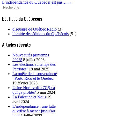
L’indépendance du Québec n’est pas…
→
Search
for:
boutique du Québécois
disquaire de Québec Radio
(3)
librairie des éditions du Québécois
(51)
Articles récents
Nouveautés printemps
2026!
8 juillet 2026
Les élections au temps des
Patriotes!
18 mai 2025
La quête de la souveraineté
: Porto Rico et le Québec
19 février 2025
Usine Northvolt à 7G$ : à
qui ça profite?
5 mai 2024
La Palestine et Nous
19
avril 2024
L’indépendance : une lutte
ouvrière à mener jusqu’au
bout
1 juillet 2023