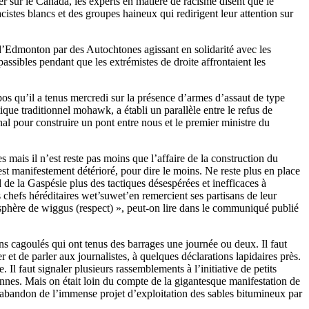
r sur le Canada, les experts en matière de racisme disent que le
stes blancs et des groupes haineux qui redirigent leur attention sur
 d’Edmonton par des Autochtones agissant en solidarité avec les
ssibles pendant que les extrémistes de droite affrontaient les
os qu’il a tenus mercredi sur la présence d’armes d’assaut de type
ue traditionnel mohawk, a établi un parallèle entre le refus de
al pour construire un pont entre nous et le premier ministre du
 mais il n’est reste pas moins que l’affaire de la construction du
st manifestement détérioré, pour dire le moins. Ne reste plus en place
e la Gaspésie plus des tactiques désespérées et inefficaces à
s chefs héréditaires wet’suwet’en remercient ses partisans de leur
sphère de wiggus (respect) », peut-on lire dans le communiqué publié
s cagoulés qui ont tenus des barrages une journée ou deux. Il faut
 et de parler aux journalistes, à quelques déclarations lapidaires près.
. Il faut signaler plusieurs rassemblements à l’initiative de petits
nnes. Mais on était loin du compte de la gigantesque manifestation de
 l’abandon de l’immense projet d’exploitation des sables bitumineux par