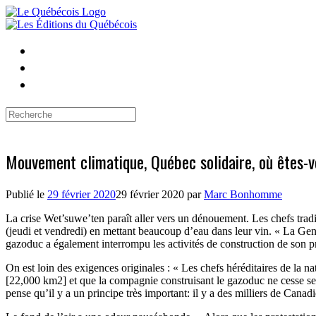
Skip
to
content
Search
for:
Mouvement climatique, Québec solidaire, où êtes-v
Publié le
29 février 2020
29 février 2020
par
Marc Bonhomme
La crise Wet’suwe’ten paraît aller vers un dénouement. Les chefs trad
(jeudi et vendredi) en mettant beaucoup d’eau dans leur vin. « La G
gazoduc a également interrompu les activités de construction de son pr
On est loin des exigences originales : « Les chefs héréditaires de la n
[22,000 km2] et que la compagnie construisant le gazoduc ne cesse ses a
pense qu’il y a un principe très important: il y a des milliers de Canadie