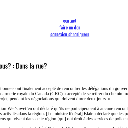
contact
faire un don
connexion chroniqueur
ous? : Dans la rue?
itionnels ont finalement accepté de rencontrer les délégations du gouve
endarmerie royale du Canada (GRC) a accepté de se retirer du chemin 
ojet, pendant les négociations qui doivent durer deux jours. »
ation Wet’suwet’en ont déclaré qu’ils ne participeraient à aucune rencon
ctivités dans la région. [Le ministre fédéral] Blair a déclaré que les pe
ns qui vivent dans cette région [qui] ont droit à des services de police », 