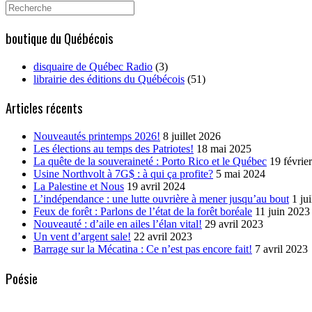
Search
for:
boutique du Québécois
disquaire de Québec Radio
(3)
librairie des éditions du Québécois
(51)
Articles récents
Nouveautés printemps 2026!
8 juillet 2026
Les élections au temps des Patriotes!
18 mai 2025
La quête de la souveraineté : Porto Rico et le Québec
19 févrie
Usine Northvolt à 7G$ : à qui ça profite?
5 mai 2024
La Palestine et Nous
19 avril 2024
L’indépendance : une lutte ouvrière à mener jusqu’au bout
1 ju
Feux de forêt : Parlons de l’état de la forêt boréale
11 juin 2023
Nouveauté : d’aile en ailes l’élan vital!
29 avril 2023
Un vent d’argent sale!
22 avril 2023
Barrage sur la Mécatina : Ce n’est pas encore fait!
7 avril 2023
Poésie