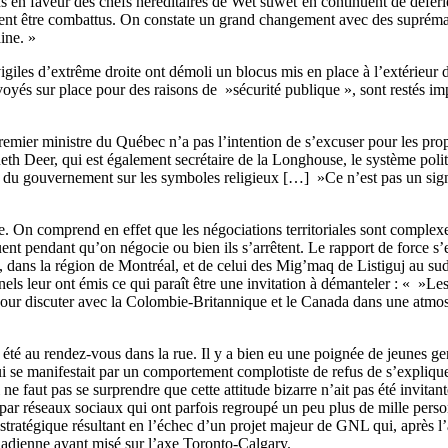
s en faveur des chefs héréditaires de Wet’suwet’en continuent de déferle
ient être combattus. On constate un grand changement avec des suprémaci
ine. »
igiles d’extrême droite ont démoli un blocus mis en place à l’extérieur
yés sur place pour des raisons de »sécurité publique », sont restés impa
emier ministre du Québec n’a pas l’intention de s’excuser pour les prop
 Deer, qui est également secrétaire de la Longhouse, le système politiq
sée du gouvernement sur les symboles religieux […] »Ce n’est pas un sign
e. On comprend en effet que les négociations territoriales sont complexes
nt pendant qu’on négocie ou bien ils s’arrêtent. Le rapport de force s’e
ns la région de Montréal, et de celui des Mig’maq de Listiguj au sud d
els leur ont émis ce qui paraît être une invitation à démanteler : « »Le
pour discuter avec la Colombie-Britannique et le Canada dans une atmo
té au rendez-vous dans la rue. Il y a bien eu une poignée de jeunes gen
ui se manifestait par un comportement complotiste de refus de s’expliquer
e faut pas se surprendre que cette attitude bizarre n’ait pas été invitante
ar réseaux sociaux qui ont parfois regroupé un peu plus de mille perso
e stratégique résultant en l’échec d’un projet majeur de GNL qui, après
anadienne ayant misé sur l’axe Toronto-Calgary.