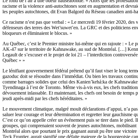
Le fond de l’air a une odeur nauséabonde. « Alors que les protestation
racisme et la violence anti-autochtones sont en augmentation et devra
les peuples autochtones, dit Evan Balgord du Réseau canadien anti-ha
Ce racisme n’est pas que verbal : « Le mercredi 19 février 2020, des v
défenseurs des terres des Wet’suwet’en. La GRC et des politiciens envo
bloqueurs et éliminaient le blocus. »
Au Québec, c’est le Premier ministre lui-même qui en rajoute : « Le pr
AK-47 sur le territoire de Kahnawake, au sud de Montréal. […] Kenneth
Legault de s’excuser et le projet de loi 21 – l’interdiction controver
Québec » »
Le lénifiant gouvernement fédéral prétend qu’il faut viser le long term
gazoduc doit se résoudre dans l’immédiat. Ou bien les travaux continue
comme barrages solides que celui des Kanien’kehá:ka de Kahnawake, da
Tyendinaga à l’est de Toronto. Même vis-à-vis eux, les chefs traditionn
dévouement inlassable. Et maintenant, les chefs ont besoin de temps 
jeudi après-midi par les chefs héréditaires. »
Le mouvement climatique, malgré moult déclarations d’appui, n’a pas é
saluer leur courage et leur détermination et regretter leur gauchisme q
C’est ce qu’on appelle créer un événement puis se tirer dans le pied. Il n
groupes, qui comprenaient souvent de jeunes autochtones, mobilisant p
Montréal alors que pourtant le prix gagnant aurait pu être une victoir
Teck Frontier, aurait signifié une défaite majeure de la bourgeoisie c