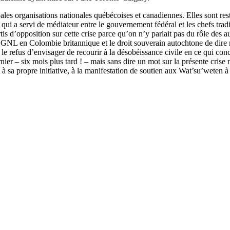
ales organisations nationales québécoises et canadiennes. Elles sont res
 a servi de médiateur entre le gouvernement fédéral et les chefs tradit
s d’opposition sur cette crise parce qu’on n’y parlait pas du rôle des au
t GNL en Colombie britannique et le droit souverain autochtone de dire n
refus d’envisager de recourir à la désobéissance civile en ce qui conce
dernier – six mois plus tard ! – mais sans dire un mot sur la présente cr
 sa propre initiative, à la manifestation de soutien aux Wat’su’weten à