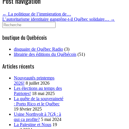
Post navigation
←
La politique de l’immigration de…
L’autoritarisme identitaire gangrène-t-il Québec solidaire…
→
Search
for:
boutique du Québécois
disquaire de Québec Radio
(3)
librairie des éditions du Québécois
(51)
Articles récents
Nouveautés printemps
2026!
8 juillet 2026
Les élections au temps des
Patriotes!
18 mai 2025
La quête de la souveraineté
: Porto Rico et le Québec
19 février 2025
Usine Northvolt à 7G$ : à
qui ça profite?
5 mai 2024
La Palestine et Nous
19