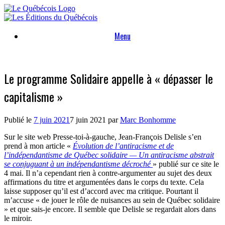
Skip
to
content
Menu
Le programme Solidaire appelle à « dépasser le
capitalisme »
Publié le
7 juin 2021
7 juin 2021
par
Marc Bonhomme
Sur le site web Presse-toi-à-gauche, Jean-François Delisle s’en
prend à mon article «
Évolution de l’antiracisme et de
l’indépendantisme de Québec solidaire — Un antiracisme abstrait
se conjuguant à un indépendantisme décroché
» publié sur ce site le
4 mai. Il n’a cependant rien à contre-argumenter au sujet des deux
affirmations du titre et argumentées dans le corps du texte. Cela
laisse supposer qu’il est d’accord avec ma critique. Pourtant il
m’accuse « de jouer le rôle de nuisances au sein de Québec solidaire
» et que sais-je encore. Il semble que Delisle se regardait alors dans
le miroir.