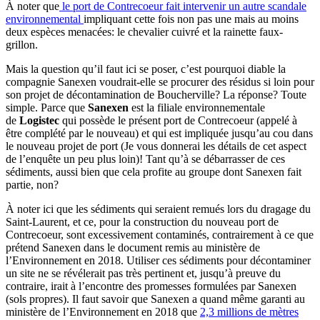
À noter que
le port de Contrecoeur fait intervenir un autre scandale
environnemental
impliquant cette fois non pas une mais au moins
deux espèces menacées: le chevalier cuivré et la rainette faux-
grillon.
Mais la question qu’il faut ici se poser, c’est pourquoi diable la
compagnie Sanexen voudrait-elle se procurer des résidus si loin pour
son projet de décontamination de Boucherville? La réponse? Toute
simple. Parce que
Sanexen
est la filiale environnementale
de
Logistec
qui possède le présent port de Contrecoeur (appelé à
être complété par le nouveau) et qui est impliquée jusqu’au cou dans
le nouveau projet de port (Je vous donnerai les détails de cet aspect
de l’enquête un peu plus loin)! Tant qu’à se débarrasser de ces
sédiments, aussi bien que cela profite au groupe dont Sanexen fait
partie, non?
À noter ici que les sédiments qui seraient remués lors du dragage du
Saint-Laurent, et ce, pour la construction du nouveau port de
Contrecoeur, sont excessivement contaminés, contrairement à ce que
prétend Sanexen dans le document remis au ministère de
l’Environnement en 2018. Utiliser ces sédiments pour décontaminer
un site ne se révélerait pas très pertinent et, jusqu’à preuve du
contraire, irait à l’encontre des promesses formulées par Sanexen
(sols propres). Il faut savoir que Sanexen a quand même garanti au
ministère de l’Environnement en 2018 que
2,3 millions de mètres