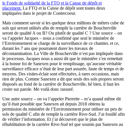
le Fonds de solidarité de la FTQ et la Caisse de dépôt et
placement.
La FTQ et la Caisse de dépôt sont toutes deux
impliquées dans le projet de Contrecoeur.
Mais comment savoir si les quelque deux millions de mètres cube de
sols qui seront utilisés afin de remplir la carrière de Boucherville
seront de qualité A ou B? Ou plutôt de qualité C ? Une source – on
va l’appeler Jacques – nous a confirmé que seul le ministère de
l’Environnement se charge de la surveillance de ce chantier, et ce,
durant les 7 ans que pourraient durer les travaux de
décontamination. La Ville de Boucherville n’est pas impliquée dans
le processus. Jacques nous a aussi dit que le ministère s’en remettait
à la bonne foi de Sanexen pour le remplissage, qu’aucune véritable
surveillance efficace n’était de leur part assurée, faute de temps et de
moyens. Des visites-éclair sont effectuées, à rares occasions, mais
rien de plus. Comme Sanexen a dit que seuls des sols propres seront
disposés au fond de la carrière de Boucherville, hé bien, il faut les
croire sur parole. Me voilà donc rassuré.
Une autre source – on va l’appeler Pierrette – m’a quand même dit
qu’il était possible que Sanexen ait depuis 2018 obtenu la
permission du ministère de l’Environnement pour utiliser un peu de
sols de qualité C afin de remplir la carrière Rive-Sud. J’ai fouillé afin
de vérifier l’information. Et j’ai découvert que le plan de
réhabilitation de la carrière Rive-Sud tel que soumis par Sanexen au