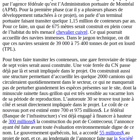
par l’agence fédérale qu’est l’Administration portuaire de Montréal
(APM). Pour la première phase (car il y a plusieurs phases de
développement rattachées à ce projet), on parle d’un terminal
portuaire faisant transiter quelque 1,15 million de conteneurs par an.
Pour ce faire, un quai de 675 mètres serait construit en plein coeur
de l’habitat du très menacé
chevalier cuivré
. Ce quai pourrait
accueillir des navires immenses. Dans le jargon technique, on dit
que ces navires seraient de 39 000 à 75 400 tonnes de port en lourd
(TPL).
Pour bien faire transiter les conteneurs, une gare ferroviaire de triage
de sept voies serait aussi construite. Une voie ferrée du CN passe
déjà par là et serait impliquée dans le projet. On construirait aussi
une structure permettant d’accueillir les quelque 2000 camions qui
circuleraient quotidiennement dans le secteur, ce qui ne manquerait
pas de perturber grandement les espèces présentes sur le site, dont la
minuscule rainette faux-grillon qui est très sensible au vacarme lors
de sa période de reproduction. L’autoroute 30 se trouve tout juste à
côté et serait directement impliquée dans le projet. Le coût de ce
nouveau port est estimé entre 700 et 975 millions$. Le fédéral
(Banque de l’infrastructure) s’est déjà engagé à financer à hauteur
de
300 millions$
la construction du port de Contrecoeur, l’annonce
ayant été faite avant toute évaluation environnementale digne de ce
nom. Le gouvernement québécois, lui, a accordé
55 millions$
au
projet de port, et ce, au lendemain de l’annonce faite par
la Société