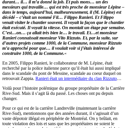
durant… il… il m’a donné la job. Et puis mons… un des
messieurs qui travaille… qui est très proche de monsieur Lépine –
dans le temps, aujourd’hui, malheureusement, il (M. Lépine) est
décédé – c’était un nommé Fil… Filippo Ranieri. Et Filippo
venait visiter le chantier souvent. Il voyait la façon que le chantier
était exécuté. Il voyait la vitesse. On montait un étage par semaine.
C’est…on… ça allait très bien le… le travail. Et…et monsieur
Ranieri connaissait monsieur Vito Rizzuto. Et, par la suite, sur
d’autres projets comme 1000, de la Commune, monsieur Rizzuto
m’a approché pour que… il voulait voir si j’étais intéressé de
construire 1000, de la Commune.
«
En 2005, Filippo Ranieri, le collaborateur de M. Lépine, était
recherché par la police italienne parce qu’il était lui aussi impliqué
dans le scandale du pont de Messine, scandale au coeur duquel on
retrouvait Zappia.
Ranieri était un intermédiaire du clan Rizzuto
…
Voilà pour l’histoire polémique du groupe propriétaire de la Carrière
Rive-Sud. Mais il s’agit là du passé. Les choses ont pu depuis
changer.
Pour ce qui est de la carrière Landreville (maintenant la carrière
Rive-Sud), mentionnons que des années durant, il s’agissait d’un
vaste dépotoir illégal en périphérie de Montréal. On y brûlait, en
toute violation des lois et sans que les propriétaires ne soient le