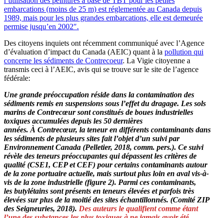
l’utilisation des peintures à base de TBT pour les petites
embarcations (moins de 25 m) est réglementée au Canada depuis
1989, mais pour les plus grandes embarcations, elle est demeurée
permise jusqu’en 2002″.
Des citoyens inquiets ont récemment communiqué avec l’Agence
d’évaluation d’impact du Canada (AEIC) quant à la
pollution qui
concerne les sédiments de Contrecoeur
. La Vigie citoyenne a
transmis ceci à l’AEIC, avis qui se trouve sur le site de l’agence
fédérale:
Une grande préoccupation réside dans la contamination des
sédiments remis en suspensions sous l’effet du dragage. Les sols
marins de Contrecœur sont constitués de boues industrielles
toxiques accumulées depuis les 50 dernières
années. À Contrecœur, la teneur en différents contaminants dans
les sédiments de plusieurs sites fait l’objet d’un suivi par
Environnement Canada (Pelletier, 2018, comm. pers.). Ce suivi
révèle des teneurs préoccupantes qui dépassent les critères de
qualité (CSE1, CEP et CEF) pour certains contaminants autour
de la zone portuaire actuelle, mais surtout plus loin en aval vis-à-
vis de la zone industrielle (figure 2). Parmi ces contaminants,
les butylétains sont présents en teneurs élevées et parfois très
élevées sur plus de la moitié des sites échantillonnés. (Comité ZIP
des Seigneuries, 2018).
Des auteurs le qualifient comme étant
l’une des substances les plus toxiques à ne jamais avoir été