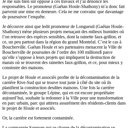
Je me suis bien sûr opposé à ces travaux et j’ai dénoncé les
responsables. Le promoteur (Gaétan Houle-Shathony) m’a donc fait
parvenir une mise en demeure. Cela ne me convainc que davantage
de poursuivre l’enquête.
Je découvre ainsi que ledit promoteur de Longueuil (Gaétan Houle-
Shathony) mène plusieurs projets menaçant des milieux humides où
l’on retrouve des espèces sensibles, dont la rainette faux-grillon, et
ce, un peu partout dans la région du grand Montréal. C’est le cas à
Boucherville. Gaétan Houle et ses partenaires menacent la Ville de
Boucherville de poursuites de l’ordre des 100 millions$ parce
qu’elle s’oppose à leurs projets qui impliquent la destruction de
marais où se trouvent des rainettes faux-grillon, et ce, pour mieux y
construire des maisons.
Le projet de Houle et associés profite de la décontamination de la
carrière Rive-Sud qui se trouve tout juste à côté du site où ils
planifient la construction desdites maisons. Une fois la carrière
décontaminée, le groupe Lépine, qui en est encore propriétaire
aujourd’hui, souhaite la redonner à la Ville pour une transformation
en parc urbain, parc qui attirera assurément des résidents-clients dans
le projet de Houle et associés.
Or, la carrière est fortement contaminée.
La compagnie Sanexen qui se charge de la décontamination se