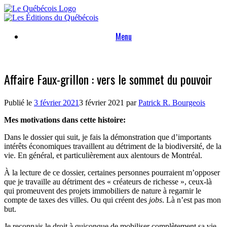
Skip
to
content
Menu
Affaire Faux-grillon : vers le sommet du pouvoir
Publié le
3 février 2021
3 février 2021
par
Patrick R. Bourgeois
Mes motivations dans cette histoire:
Dans le dossier qui suit, je fais la démonstration que d’importants
intérêts économiques travaillent au détriment de la biodiversité, de la
vie. En général, et particulièrement aux alentours de Montréal.
À la lecture de ce dossier, certaines personnes pourraient m’opposer
que je travaille au détriment des « créateurs de richesse », ceux-là
qui promeuvent des projets immobiliers de nature à regarnir le
compte de taxes des villes. Ou qui créent des
jobs
. Là n’est pas mon
but.
Je reconnais le droit à quiconque de mobiliser complètement sa vie