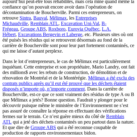
aujourd’hui peut-être tous réhabilités, mais cela mine quand même la
confiance qu’on pouvait encore avoir dans l’opération de
décontamination de Boucherville. Parmi ces entrepreneurs, on
retrouve
Sintra
,
Bauval
,
Mélimax
, les
Entreprises
Michaudville
,
Remblais ATL
,
Excavation Uni-Val
,
B-
Frégeau
,
Groupe ABS
,
Roxboro
,
Eurovia Québec
,
L.A.
Hébert
,
Excavations Bergevin et Laberge
, etc. Plusieurs sites où ont
été puisés les résidus qui se retrouvent désormais au fond de la
carrière de Boucherville sont pour leur part fortement contaminés, ce
qui me laisse d’autant perplexe.
Dans le lot d’entrepreneurs, le cas de Mélimax est particulièrement
inquiétant. Cette entreprise et son propriétaire, Mario Landry, ont fait
des millions$ avec les rebuts de construction, de démolition et de
rénovation de Montréal et de la Montérégie.
Mélimax a été exclu des
contrats publics après qu’il eut été prouvé que les déchets étaient
disposés n’importe où, n’importe comment
. Dans la carrière de
Boucherville, est-ce que ce sont vraiment des résidus de type A ou B
que Mélimax a jetés? Bonne question. Faudrait y plonger pour le
découvrir puisque même le ministère de l’Environnement ne s’est
pas assuré de connaître la réponse en effectuant des vérifications
fermes sur le terrain. Ce n’est guère mieux du côté de
Remblais
ATL
qui a jeté des déchets contaminés un peu partout dans la nature.
Et que dire de
Groupe ABS
qui a été reconnue coupable de
production de rapports environnementaux bidon.