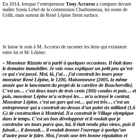
En 2014, lorsque l’entrepreneur
Tony Accurso
a comparu devant
maître Sonia Lebel de la commission Charbonneau, les noms de
Grilli, mais surtout de René Lépine firent surface.
Je laisse le soin à M. Accurso de raconter les liens qui existaient
entre lui et M. Lépine:
«
Monsieur Rizzuto m’a parlé à quelques occasions. Il était dans
le domaine immobilier. Je vais vous expliquer un petit peu qu’est-
ce qui s’est passé. Moi, là, j’ai… j’ai construit les tours pour
monsieur René Lépine, le 1200, Maisonneuve [2005, la même
année que le lancement du projet de la carrière de Boucherville].
C’est un… c’est deux tours de trois cents (300) condos et puis… et
puis, monsieur Lépine m’a octroyé les… m’a octroyé le contrat.
Monsieur Lépine, c’est un gars qui est… qui est très… c’est un
entrepreneur qui a construit au-dessus d’un point six milliard (1,6
G) de construction à Montréal. Il a construit le Village olympique
dans le temps. C’est un bon développeur et il voulait que je
construise ses tours parce que, lui, il était rendu plus vieux, puis il
faisait… il donnait… il voulait donner l’ouvrage à quelqu’un
d’autre pour le faire. Moi, j’avais une très bonne réputation et