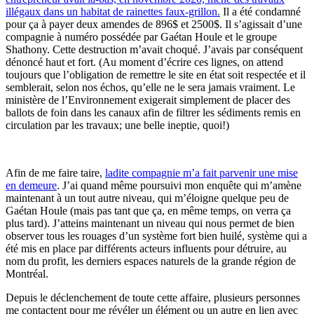
illégaux dans un habitat de rainettes faux-grillon.
Il a été condamné
pour ça à payer deux amendes de 896$ et 2500$. Il s’agissait d’une
compagnie à numéro possédée par Gaétan Houle et le groupe
Shathony. Cette destruction m’avait choqué. J’avais par conséquent
dénoncé haut et fort. (Au moment d’écrire ces lignes, on attend
toujours que l’obligation de remettre le site en état soit respectée et il
semblerait, selon nos échos, qu’elle ne le sera jamais vraiment. Le
ministère de l’Environnement exigerait simplement de placer des
ballots de foin dans les canaux afin de filtrer les sédiments remis en
circulation par les travaux; une belle ineptie, quoi!)
Afin de me faire taire,
ladite compagnie m’a fait parvenir une mise
en demeure
. J’ai quand même poursuivi mon enquête qui m’amène
maintenant à un tout autre niveau, qui m’éloigne quelque peu de
Gaétan Houle (mais pas tant que ça, en même temps, on verra ça
plus tard). J’atteins maintenant un niveau qui nous permet de bien
observer tous les rouages d’un système fort bien huilé, système qui a
été mis en place par différents acteurs influents pour détruire, au
nom du profit, les derniers espaces naturels de la grande région de
Montréal.
Depuis le déclenchement de toute cette affaire, plusieurs personnes
me contactent pour me révéler un élément ou un autre en lien avec