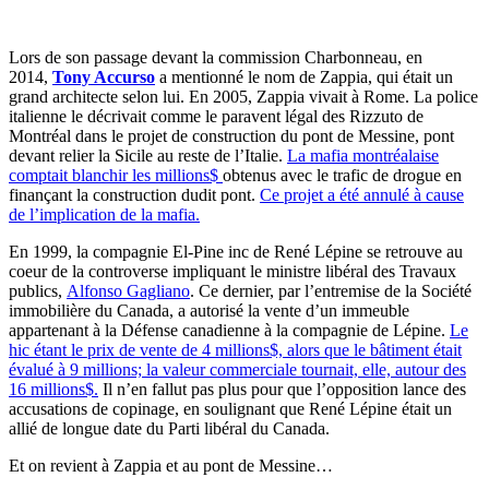
Lors de son passage devant la commission Charbonneau, en
2014,
Tony Accurso
a mentionné le nom de Zappia, qui était un
grand architecte selon lui. En 2005, Zappia vivait à Rome. La police
italienne le décrivait comme le paravent légal des Rizzuto de
Montréal dans le projet de construction du pont de Messine, pont
devant relier la Sicile au reste de l’Italie.
La mafia montréalaise
comptait blanchir les millions$
obtenus avec le trafic de drogue en
finançant la construction dudit pont.
Ce projet a été annulé à cause
de l’implication de la mafia.
En 1999, la compagnie El-Pine inc de René Lépine se retrouve au
coeur de la controverse impliquant le ministre libéral des Travaux
publics,
Alfonso Gagliano
. Ce dernier, par l’entremise de la Société
immobilière du Canada, a autorisé la vente d’un immeuble
appartenant à la Défense canadienne à la compagnie de Lépine.
Le
hic étant le prix de vente de 4 millions$, alors que le bâtiment était
évalué à 9 millions; la valeur commerciale tournait, elle, autour des
16 millions$.
Il n’en fallut pas plus pour que l’opposition lance des
accusations de copinage, en soulignant que René Lépine était un
allié de longue date du Parti libéral du Canada.
Et on revient à Zappia et au pont de Messine…