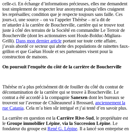
celle-ci. En échange d’informations précieuses, elles me demandent
tout simplement de respecter leur anonymat puisqu’elles craignent
les représailles; condition que je respecte toujours sans faille. Ces
jours-ci, une source – on va l’appeler Thérèse – m’a dit de
m’attarder à la carrière de Boucherville, carrière qui se trouve tout
juste à côté des terrains de la Société en commandite Le Terroir de
Boucherville (dont les actionnaires sont Houle-Bolduc-Migliara-
Grilli).
Dans mon dernier article
portant sur toute cette affaire,
j’avais abordé ce secteur qui abrite des populations de rainettes faux-
grillon et que Gaétan Houle et ses partenaires visent pour la
construction de maisons.
On poursuit l’enquête du côté de la carrière de Boucherville
Thérèse m’a plus précisément dit de fouiller du côté du contrat de
décontamination de la carrière qui se trouve à Boucherville. Le
contrat a été accordé à la compagnie
Sanexen
dont les bureaux se
trouvent sur l’avenue de Châteauneuf à Brossard,
anciennement la
rue Catania
. Cela m’a bien sûr intrigué et j’ai tenté d’en savoir plus.
La carrière en question est la
Carrière Rive-Sud
, le propriétaire est
le
Groupe immobilier Lépine
,
via la Succession Lépine
. Le
fondateur du groupe est
René G. Lépine
. Il a lancé son entreprise en