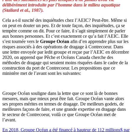
délibérément introduite par l’homme dans le milieu aquatique
(Stallard et al., 1987).
Cela a-t-il suscité des inquiétudes chez l’AEIC? Peut-être. Même si
on peut en douter un peu. Et de toute façon, des inquiétudes, ça se
tempère comme on dit. Pour ce faire, il s’agit simplement de parler
aux bonnes personnes. Et c’est exactement ce qu’a fait l’AEIC. Elle
s’est tournée vers le
Groupe Océan
afin d’en apprendre plus sur les
risques associés à des opérations de dragage à Contrecoeur. Dans
une lettre envoyée par ledit groupe et reçue par l’AEIC en décembre
2020, on apprend que Pêche et Océans Canada cherche des
méthodes de dragage qui seraient moins risquées dans le cadre de la
construction du port de Contrecoeur. Les propositions que ce
ministère met de l’avant sont les suivantes:
Groupe Océan souligne dans la lettre que ce sont là de bonnes
mesures, mais que mieux peut être fait. Groupe Océan vante alors
ses propres mérites en termes de dragage. De meilleurs godets, de
meilleures façons de faire, et une grande expertise en dragage dans
le secteur de Contrecoeur, voilà ce que Groupe Océan met de
l’avant.
En 2018, Groupe Océan a été financé à hauteur de 112 millions$ par