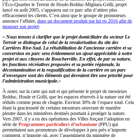
l’Éco-Quartier le Terroir de Houle-Bolduc-Migliara-Grilli, projet
lancé en août 2005, s’appuiera sur ce parc afin d’attirer plus
efficacement les clients. C’est ainsi que le groupe de promoteurs
annonce l’affaire,
dans un document produit par lui en 2016 afin de
mousser son projet
:
«
Nous tenons à clarifier que le projet domiciliaire du secteur Le
Terroir se distingue de celui de la revalorisation du site des
Carrières Rive-Sud. La réhabilitation de l’ancienne carrière et sa
conversion en parc sera évidemment un ajout appréciable à notre
projet et aux citoyens de Boucherville. En effet, de par sa nature,
les fonctions récréatives proposées et sa portée régionale, la
décontamination et la requalification de la carrière en un parc
d’envergure sont des éléments qui devraient être une priorité pour
l’administration municipale.
«
À noter, sur la carte qui suit et qui présente le projet de messieurs
Bolduc, Houle et Grilli, que les espaces réservés à la nature ont été
réduits comme peau de chagrin. Environ 30% de l’espace total. Cela
étant la gracieuseté de certains messieurs oeuvrant de manière
pleutre dans les ministères destinés pourtant à protéger la nature.
Vers 2007, il y a eu des opérations des Villes forçant l’adoption en
série de
Programmes particuliers d’urbanisme
(PPU) qui
permettaient aux promoteurs de développer à peu près n’importe
comment, n’importe où, avec l’assentiment du ministère de