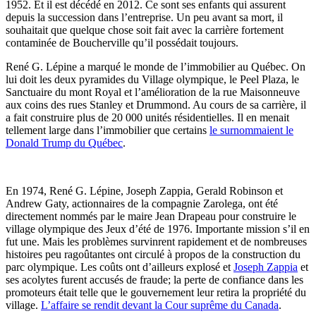
1952. Et il est décédé en 2012. Ce sont ses enfants qui assurent
depuis la succession dans l’entreprise. Un peu avant sa mort, il
souhaitait que quelque chose soit fait avec la carrière fortement
contaminée de Boucherville qu’il possédait toujours.
René G. Lépine a marqué le monde de l’immobilier au Québec. On
lui doit les deux pyramides du Village olympique, le Peel Plaza, le
Sanctuaire du mont Royal et l’amélioration de la rue Maisonneuve
aux coins des rues Stanley et Drummond. Au cours de sa carrière, il
a fait construire plus de 20 000 unités résidentielles. Il en menait
tellement large dans l’immobilier que certains
le surnommaient le
Donald Trump du Québec
.
En 1974, René G. Lépine, Joseph Zappia, Gerald Robinson et
Andrew Gaty, actionnaires de la compagnie Zarolega, ont été
directement nommés par le maire Jean Drapeau pour construire le
village olympique des Jeux d’été de 1976. Importante mission s’il en
fut une. Mais les problèmes survinrent rapidement et de nombreuses
histoires peu ragoûtantes ont circulé à propos de la construction du
parc olympique. Les coûts ont d’ailleurs explosé et
Joseph Zappia
et
ses acolytes furent accusés de fraude; la perte de confiance dans les
promoteurs était telle que le gouvernement leur retira la propriété du
village.
L’affaire se rendit devant la Cour suprême du Canada
.