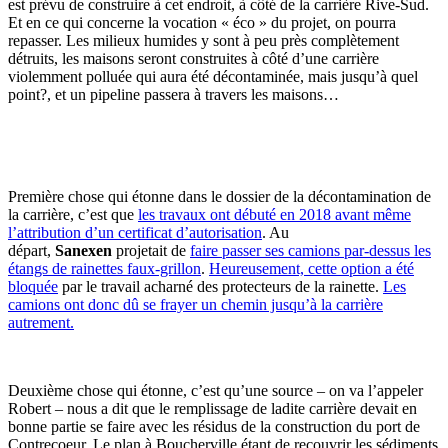
est prévu de construire à cet endroit, à côté de la carrière Rive-Sud.
Et en ce qui concerne la vocation « éco » du projet, on pourra
repasser. Les milieux humides y sont à peu près complètement
détruits, les maisons seront construites à côté d’une carrière
violemment polluée qui aura été décontaminée, mais jusqu’à quel
point?, et un pipeline passera à travers les maisons…
Première chose qui étonne dans le dossier de la décontamination de
la carrière, c’est que
les travaux ont débuté en 2018 avant même
l’attribution d’un certificat d’autorisation
. Au
départ,
Sanexen
projetait de
faire passer ses camions par-dessus les
étangs de rainettes faux-grillon
.
Heureusement, cette option a été
bloquée
par le travail acharné des protecteurs de la rainette.
Les
camions ont donc dû se frayer un chemin jusqu’à la carrière
autrement.
Deuxième chose qui étonne, c’est qu’une source – on va l’appeler
Robert – nous a dit que le remplissage de ladite carrière devait en
bonne partie se faire avec les résidus de la construction du port de
Contrecoeur. Le plan à Boucherville étant de recouvrir les sédiments