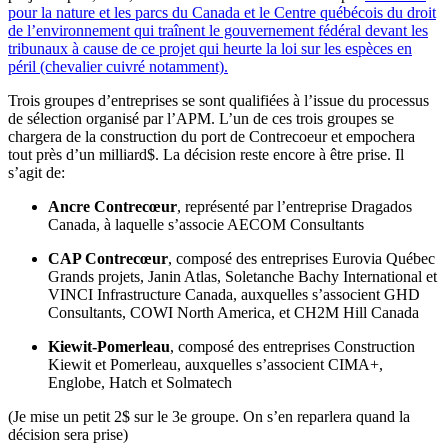
pour la nature et les parcs du Canada et le Centre québécois du droit
de l’environnement qui traînent le gouvernement fédéral devant les
tribunaux à cause de ce projet qui heurte la loi sur les espèces en
péril (chevalier cuivré notamment).
Trois groupes d’entreprises se sont qualifiées à l’issue du processus
de sélection organisé par l’APM. L’un de ces trois groupes se
chargera de la construction du port de Contrecoeur et empochera
tout près d’un milliard$. La décision reste encore à être prise. Il
s’agit de:
Ancre Contrecœur
, représenté par l’entreprise Dragados
Canada, à laquelle s’associe AECOM Consultants
CAP Contrecœur
, composé des entreprises Eurovia Québec
Grands projets, Janin Atlas, Soletanche Bachy International et
VINCI Infrastructure Canada, auxquelles s’associent GHD
Consultants, COWI North America, et CH2M Hill Canada
Kiewit-Pomerleau
, composé des entreprises Construction
Kiewit et Pomerleau, auxquelles s’associent CIMA+,
Englobe, Hatch et Solmatech
(Je mise un petit 2$ sur le 3e groupe. On s’en reparlera quand la
décision sera prise)