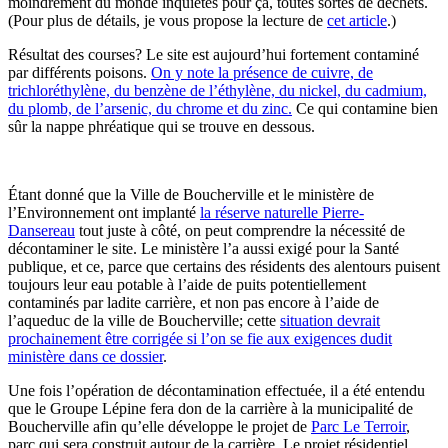
moindrement du monde inquiétés pour ça, toutes sortes de déchets.
(Pour plus de détails, je vous propose la lecture de
cet article
.)
Résultat des courses?
Le site est aujourd’hui fortement contaminé
par différents poisons.
On y note la présence de cuivre, de
trichloréthylène, du benzène de l’éthylène, du nickel, du cadmium,
du plomb, de l’arsenic, du chrome et du zinc.
Ce qui contamine bien
sûr la nappe phréatique qui se trouve en dessous.
Étant donné que la Ville de Boucherville et le ministère de
l’Environnement ont implanté
la réserve naturelle Pierre-
Dansereau
tout juste à côté, on peut comprendre la nécessité de
décontaminer le site. Le ministère l’a aussi exigé pour la Santé
publique, et ce, parce que certains des résidents des alentours puisent
toujours leur eau potable à l’aide de puits potentiellement
contaminés par ladite carrière, et non pas encore à l’aide de
l’aqueduc de la ville de Boucherville; cette
situation devrait
prochainement être corrigée si l’on se fie aux exigences dudit
ministère dans ce dossier
.
Une fois l’opération de décontamination effectuée, il a été entendu
que le Groupe Lépine fera don de la carrière à la municipalité de
Boucherville afin qu’elle développe le projet de
Parc Le Terroir
,
parc qui sera construit autour de la carrière. Le projet résidentiel