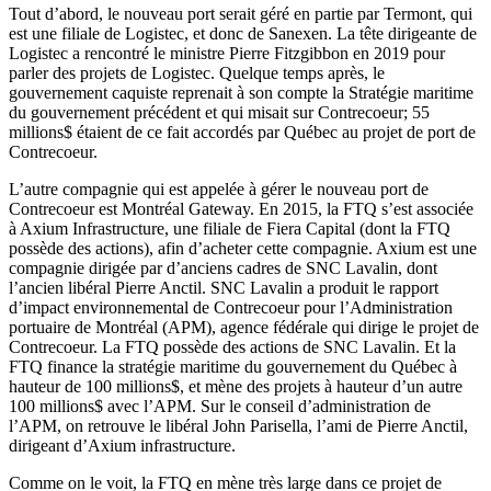
Tout d’abord, le nouveau port serait géré en partie par Termont, qui
est une filiale de Logistec, et donc de Sanexen. La tête dirigeante de
Logistec a rencontré le ministre Pierre Fitzgibbon en 2019 pour
parler des projets de Logistec. Quelque temps après, le
gouvernement caquiste reprenait à son compte la Stratégie maritime
du gouvernement précédent et qui misait sur Contrecoeur; 55
millions$ étaient de ce fait accordés par Québec au projet de port de
Contrecoeur.
L’autre compagnie qui est appelée à gérer le nouveau port de
Contrecoeur est Montréal Gateway. En 2015, la FTQ s’est associée
à Axium Infrastructure, une filiale de Fiera Capital (dont la FTQ
possède des actions), afin d’acheter cette compagnie. Axium est une
compagnie dirigée par d’anciens cadres de SNC Lavalin, dont
l’ancien libéral Pierre Anctil. SNC Lavalin a produit le rapport
d’impact environnemental de Contrecoeur pour l’Administration
portuaire de Montréal (APM), agence fédérale qui dirige le projet de
Contrecoeur. La FTQ possède des actions de SNC Lavalin. Et la
FTQ finance la stratégie maritime du gouvernement du Québec à
hauteur de 100 millions$, et mène des projets à hauteur d’un autre
100 millions$ avec l’APM. Sur le conseil d’administration de
l’APM, on retrouve le libéral John Parisella, l’ami de Pierre Anctil,
dirigeant d’Axium infrastructure.
Comme on le voit, la FTQ en mène très large dans ce projet de