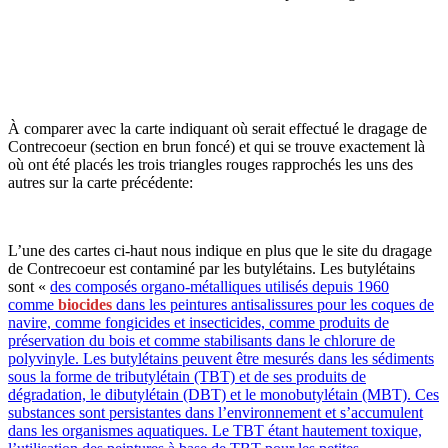
À comparer avec la carte indiquant où serait effectué le dragage de
Contrecoeur (section en brun foncé) et qui se trouve exactement là
où ont été placés les trois triangles rouges rapprochés les uns des
autres sur la carte précédente:
L’une des cartes ci-haut nous indique en plus que le site du dragage
de Contrecoeur est contaminé par les butylétains. Les butylétains
sont «
des composés organo-métalliques utilisés depuis 1960
comme
biocides
dans les peintures antisalissures pour les coques de
navire, comme fongicides et insecticides, comme produits de
préservation du bois et comme stabilisants dans le chlorure de
polyvinyle. Les butylétains peuvent être mesurés dans les sédiments
sous la forme de tributylétain (TBT) et de ses produits de
dégradation, le dibutylétain (DBT) et le monobutylétain (MBT). Ces
substances sont persistantes dans l’environnement et s’accumulent
dans les organismes aquatiques. Le TBT étant hautement toxique,