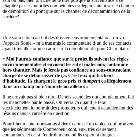
sain ou pas, bien difficile de le dire puisque la surveillance à ce
chapitre par les autorités compétentes est légère autant sur le chantier
de démolition du pont que sur le chantier de décontamination de la
carrière?
Une source bien au fait des dossiers environnementaux – on va
l’appeler Sonia – m’a transmis le commentaire d’un de ses contacts
ayant travaillé comme cadre sur la démolition du pont Champlain:
« Moi j’aurais confiance que sur le projet ils suivent les règles
environnementales et envoient les sol et matériaux contaminé
hors chantier. Mais je ferais pas confiance au sous-contractant
chargé de se débarrasser de ça. C’est eux qui trichent
d’habitude. Ils chargent le gros prix et
dumpent
ça illégalement
dans un champ ou n’importe où ailleurs »
Il ne croyait pas si bien dire. De tels scandales ont abondamment fait
les manchettes par le passé. On verra ça quand je ferai
succinctement le portrait des promoteurs qui jettent actuellement des
résidus dans la carrière en question.
Pour l’heure, attardons-nous à deux cartes et un tableau qui prouvent
que les sédiments de Contrecoeur sont, eux, très clairement
contaminés, et ce, à l’endroit même où ils espèrent draguer.