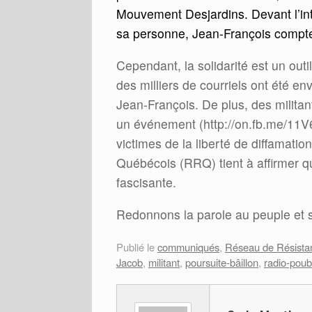
Mouvement Desjardins. Devant l’int
sa personne, Jean-François comp
Cependant, la solidarité est un outil
des milliers de courriels ont été 
Jean-François. De plus, des militan
un événement (http://on.fb.me/11V
victimes de la liberté de diffamati
Québécois (RRQ) tient à affirmer qu
fascisante.
Redonnons la parole au peuple et s
Publié le
communiqués
,
Réseau de Résista
Jacob
,
militant
,
poursuite-bâillon
,
radio-poub