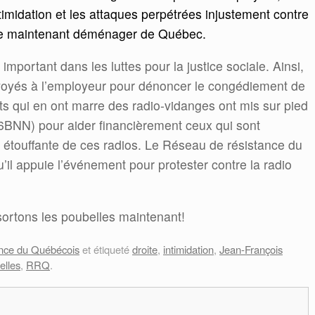
imidation et les attaques perpétrées injustement contre
te maintenant déménager de Québec.
 important dans les luttes pour la justice sociale. Ainsi,
envoyés à l’employeur pour dénoncer le congédiement de
ts qui en ont marre des radio-vidanges ont mis sur pied
6BNN) pour aider financièrement ceux qui sont
on étouffante de ces radios. Le Réseau de résistance du
’il appuie l’événement pour protester contre la radio
ortons les poubelles maintenant!
nce du Québécois
et étiqueté
droite
,
intimidation
,
Jean-François
elles
,
RRQ
.