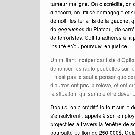
tumeur maligne. On discrédite, on 
d’accord, on utilise démagogie et
démolir les tenants de la gauche, 
de
gogauche
s du Plateau, de carr
de terroristes. Soit tu adhères à la
insulté et/ou poursuivi en justice.
Un militant indépendantiste d’Opti
dénoncer les radio-poubelles sur le
il n’est pas le seul à penser que ce
d’autres ont pris la relève, et ont 
la situation, qui semble être deve
Depuis, on a crédité le tout sur l
s’ensuivirent : appels à son employeu
projectiles à travers la fenêtre de 
poursuite-bâillon de 250 000$. Cel