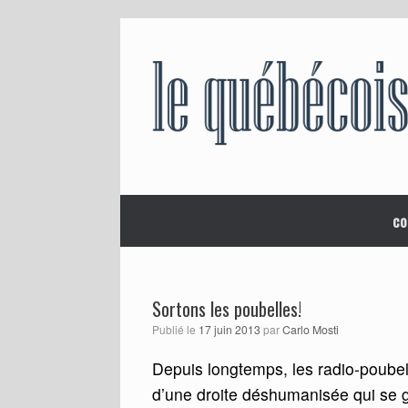
Skip
to
content
co
Sortons les poubelles!
Publié le
17 juin 2013
par
Carlo Mosti
Depuis longtemps, les radio-poubel
d’une droite déshumanisée qui se 