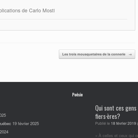
blications de Carlo Mosti
Les trois mousquetaires de la connerie
→
Poésie
Qui sont ces gens
fiers·ères?
025
 Québec
19 février 2025
Publié le
18 février 2019
 2024
« À celles et ceux qui o