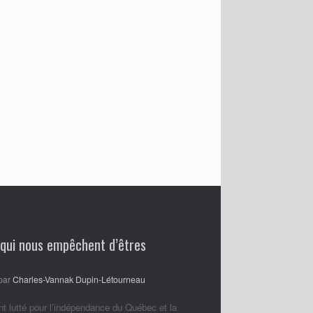
 qui nous empêchent d’êtres
par
Charles-Vannak Dupin-Létourneau
nt lutté pour l’indépendance du Québec et la