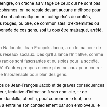
dénigre, on crache au visage de ceux qui ne sont pas
 sophismes, on ne recule devant aucune méthode pour
qui sont automatiquement catégorisés de crottés,
és rouges, ou pire, de communistes, d’extrémistes ou
 pensée de ces gens, soit tu dois être matraqué, arrêté,
on Nationale, Jean François Jacob, a eu le malheur de
s réseaux sociaux. Dès qu’il a lancé l’initiative, comme
s radios sont fascisantes et nuisibles pour la société,
créé d’autres groupes encore plus radicaux pour contrer
nue insoutenable pour bien des gens.
e dos de Jean-François Jacob et de graves conséquences
r, tentative d’infraction à son domicile, tir de
son domicile, et enfin, pour couronner le tout, une
a a entraîné son congédiement par son employeur, le