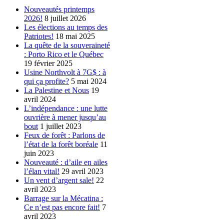
Nouveautés printemps
2026!
8 juillet 2026
Les élections au temps des
Patriotes!
18 mai 2025
La quête de la souveraineté
: Porto Rico et le Québec
19 février 2025
Usine Northvolt à 7G$ : à
qui ça profite?
5 mai 2024
La Palestine et Nous
19
avril 2024
L’indépendance : une lutte
ouvrière à mener jusqu’au
bout
1 juillet 2023
Feux de forêt : Parlons de
l’état de la forêt boréale
11
juin 2023
Nouveauté : d’aile en ailes
l’élan vital!
29 avril 2023
Un vent d’argent sale!
22
avril 2023
Barrage sur la Mécatina :
Ce n’est pas encore fait!
7
avril 2023