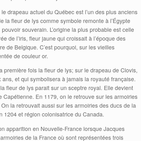
ur le drapeau actuel du Québec est l’un des plus anciens
e la fleur de lys comme symbole remonte à l’Égypte
pouvoir souverain. L’origine la plus probable est celle
ée de l’iris, fleur jaune qui croissait à l’époque des
re de Belgique. C’est pourquoi, sur les vieilles
sentée de couleur or.
a première fois la fleur de lys; sur le drapeau de Clovis,
ans, et qui symbolisera à jamais la royauté française.
 fleur de lys parait sur un sceptre royal. Elle devient
e Capétienne. En 1179, on le retrouve sur les armoiries
 On la retrouvait aussi sur les armoiries des ducs de la
n 1204 et région colonisatrice du Canada.
t son apparition en Nouvelle-France lorsque Jacques
s armoiries de la France où sont représentées trois