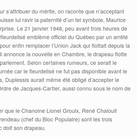
our s’attribuer du mérite, on raconte que n’acceptant
isse lui ravir la paternité d’un tel symbole, Maurice
rprise. Le 21 janvier 1948, peu avant trois heures de
 fleurdelisé emblème officiel du Québec par un arrêté
our enfin remplacer l’Union Jack qui flottait depuis la
 annonce la nouvelle en Chambre, le drapeau flotte
u parlement. Selon certaines rumeurs, ce serait le
ournée car le fleurdelisé ne fut pas disponible avant le
s, Duplessis aurait même été obligé d’accepter le
l’Ordre de Jacques-Cartier, aussi connu sous le nom de
ler que le Chanoine Lionel Groulx, René Chaloult
endeau (chef du Bloc Populaire) sont les trois
 doit son drapeau.