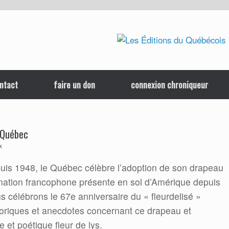
ntact
faire un don
connexion chroniqueur
u Québec
x
uis 1948, le Québec célèbre l’adoption de son drapeau
e nation francophone présente en sol d’Amérique depuis
 célébrons le 67e anniversaire du « fleurdelisé »
storiques et anecdotes concernant ce drapeau et
te et poétique fleur de lys.