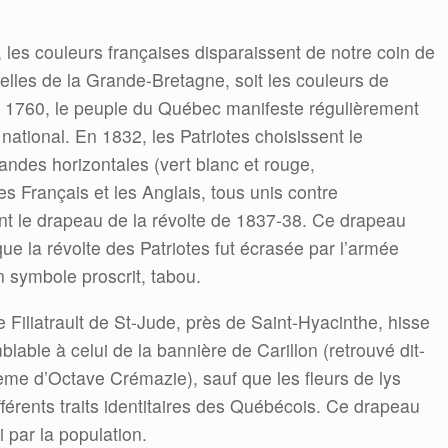
les couleurs françaises disparaissent de notre coin de
elles de la Grande-Bretagne, soit les couleurs de
e 1760, le peuple du Québec manifeste régulièrement
national. En 1832, les Patriotes choisissent le
andes horizontales (vert blanc et rouge,
es Français et les Anglais, tous unis contre
ent le drapeau de la révolte de 1837-38. Ce drapeau
 la révolte des Patriotes fut écrasée par l’armée
 symbole proscrit, tabou.
Filiatrault de St-Jude, près de Saint-Hyacinthe, hisse
able à celui de la bannière de Carillon (retrouvé dit-
ème d’Octave Crémazie), sauf que les fleurs de lys
fférents traits identitaires des Québécois. Ce drapeau
li par la population.