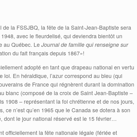
il de la FSSJBQ, la fête de la Saint-Jean-Baptiste sera
 1948, avec le fleurdelisé, qui deviendra bientôt un
ce au Québec. Le
Journal de famille qui renseigne sur
mation du fait français depuis 1867»!
iciellement adopté en tant que drapeau national en vertu
e loi. En héraldique, l’azur correspond au bleu (qui
souverains de France qui régnèrent durant la domination
 au blanc (composé de la croix de Saint Jean-Baptiste –
 1908 – représentant la foi chrétienne et de nos jours,
eurs, ce n’est qu’en 1965 que le Canada se dotera à son
é, dont le jour national réservé est le 15 février…
 officiellement la fête nationale légale (fériée et