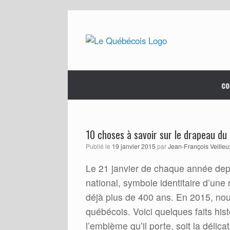
Skip
to
content
co
10 choses à savoir sur le drapeau d
Publié le
19 janvier 2015
par
Jean-François Veilleu
Le 21 janvier de chaque année dep
national, symbole identitaire d’un
déjà plus de 400 ans. En 2015, nous
québécois. Voici quelques faits hi
l’emblème qu’il porte, soit la délica