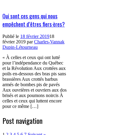
Qui sont ces gens qui nous
empêchent d’êtres fiers·ères?
Publié le
18 février 2019
18
février 2019
par
Charles-Vannak
Dupin-Létourneau
« À celles et ceux qui ont lutté
pour l’indépendance du Québec
et la Révolution Aux crottées aux
poils en-dessous des bras pis sans
brassières Aux crottés barbus
armés de bombes pis de pavés
Aux ouvrières et ouvriers aux dos
brisés et aux poumons noircis À
celles et ceux qui luttent encore
pour ce même […]
Post navigation
1
2
3
4
5
6
7
Suivant »