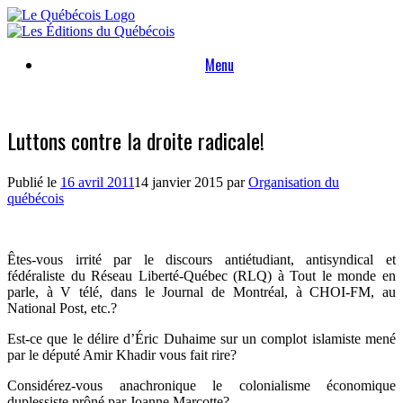
Skip
to
content
Menu
Luttons contre la droite radicale!
Publié le
16 avril 2011
14 janvier 2015
par
Organisation du
québécois
Êtes-vous irrité par le discours antiétudiant, antisyndical et
fédéraliste du Réseau Liberté-Québec (RLQ) à Tout le monde en
parle, à V télé, dans le Journal de Montréal, à CHOI-FM, au
National Post, etc.?
Est-ce que le délire d’Éric Duhaime sur un complot islamiste mené
par le député Amir Khadir vous fait rire?
Considérez-vous anachronique le colonialisme économique
duplessiste prôné par Joanne Marco
tte?