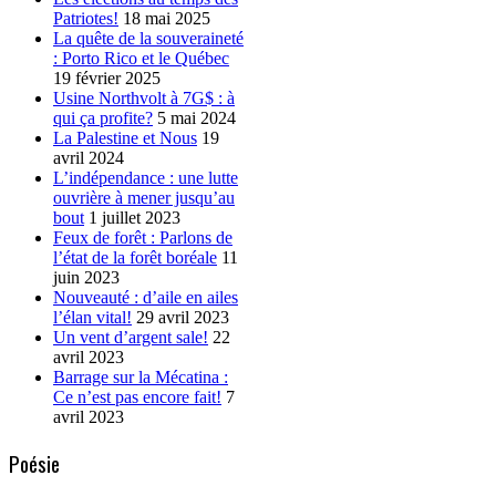
Patriotes!
18 mai 2025
La quête de la souveraineté
: Porto Rico et le Québec
19 février 2025
Usine Northvolt à 7G$ : à
qui ça profite?
5 mai 2024
La Palestine et Nous
19
avril 2024
L’indépendance : une lutte
ouvrière à mener jusqu’au
bout
1 juillet 2023
Feux de forêt : Parlons de
l’état de la forêt boréale
11
juin 2023
Nouveauté : d’aile en ailes
l’élan vital!
29 avril 2023
Un vent d’argent sale!
22
avril 2023
Barrage sur la Mécatina :
Ce n’est pas encore fait!
7
avril 2023
Poésie