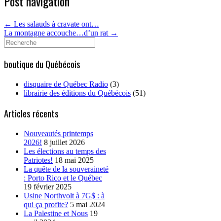
Post navigation
←
Les salauds à cravate ont…
La montagne accouche…d’un rat
→
Search
for:
boutique du Québécois
disquaire de Québec Radio
(3)
librairie des éditions du Québécois
(51)
Articles récents
Nouveautés printemps
2026!
8 juillet 2026
Les élections au temps des
Patriotes!
18 mai 2025
La quête de la souveraineté
: Porto Rico et le Québec
19 février 2025
Usine Northvolt à 7G$ : à
qui ça profite?
5 mai 2024
La Palestine et Nous
19