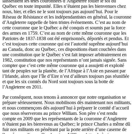
laisseraient les têtes couronnées d’Angleterre fouler le sol du
Québec en toute impunité. Elles n’étaient pas les bienvenues chez
nous, hier, et elles ne le sont toujours pas aujourd’hui. Pour le
Réseau de Résistance et les indépendantistes en général, la couronne
d’Angleterre rappelle de bien tristes événements. C’est au nom de
cette couronne que le Québec a été conquis et soumis par la force
des armes en 1759. C’est au nom de cette même couronne que les
Patriotes de 1837-1838 ont été emprisonnés, déportés et pendus. Et
c’est toujours cette couronne qui est l’autorité suprême aujourd’hui
au Canada, donc au Québec, ces dispositions étant couchées dans
une constitution que le Québec s’est fait imposer arbitrairement en
1982, constitution que nos représentants n’ont jamais signée. Sans
compter que c’est cette même couronne qui a assujetti et exploité
tant de peuples sur la planète, de l’Afrique à l’Asie en passant par
l’Irlande, alors que l’île d’Eire n’est d’ailleurs toujours pas réunifiée
et que les six comtés du Nord sont toujours sous la botte de
l’Angleterre en 2011.
Par conséquent, nous tenons à annoncer que notre organisation se
prépare sérieusement. Nous mobilisons dès maintenant nos militants,
et nous commençons dès aujourd’hui à préparer le comité d’accueil
que nous réserverons au prince William. Son père s’est rendu
compte en 2009 que les représentants de la couronne d’Angleterre
n’étaient pas les bienvenus au Québec; le prince Charles a même dû
fuir nos militants en pénétrant par la porte arrière d’une caserne de