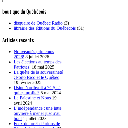
for:
boutique du Québécois
disquaire de Québec Radio
(3)
librairie des éditions du Québécois
(51)
Articles récents
Nouveautés printemps
2026!
8 juillet 2026
Les élections au temps des
Patriotes!
18 mai 2025
La quête de la souveraineté
: Porto Rico et le Québec
19 février 2025
Usine Northvolt à 7G$ : à
qui ça profite?
5 mai 2024
La Palestine et Nous
19
avril 2024
L’indépendance : une lutte
ouvrière à mener jusqu’au
bout
1 juillet 2023
Feux de forêt : Parlons de