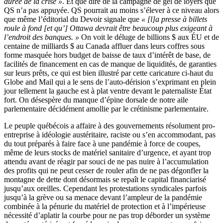
durée de la crise »
. Et que dire de la campagne de gel de loyers que
QS n’a pas appuyée. QS pourrait au moins s’élever à ce niveau alors
que même l’éditorial du Devoir signale que
« [l]a presse à billets
roule à fond [et qu’] Ottawa devrait être beaucoup plus exigeant à
l’endroit des banques. »
On voit le déluge de billions $ aux ÉU et de
centaine de milliards $ au Canada affluer dans leurs coffres sous
forme masquée hors budget de baisse de taux d’intérêt de base, de
facilités de financement en cas de manque de liquidités, de garanties
sur leurs prêts, ce qui est bien illustré par cette caricature ci-haut du
Globe and Mail qui a le sens de l’auto-dérision s’exprimant en plein
jour tellement la gauche est à plat ventre devant le paternaliste État
fort. On désespère du manque d’épine dorsale de notre aile
parlementaire décidément amollie par le crétinisme parlementaire.
Le peuple québécois a affaire à des gouvernements résolument pro-
entreprise à idéologie austéritaire, raciste ou s’en accommodant, pas
du tout préparés à faire face à une pandémie à force de coupes,
même de leurs stocks de matériel sanitaire d’urgence, et ayant trop
attendu avant de réagir par souci de ne pas nuire à l’accumulation
des profits qui ne peut cesser de rouler afin de ne pas dégonfler la
montagne de dette dont désormais se repaît le capital financiarisé
jusqu’aux oreilles. Cependant les protestations syndicales parfois
jusqu’à la grève ou sa menace devant l’ampleur de la pandémie
combinée à la pénurie du matériel de protection et à l’impérieuse
nécessité d’aplatir la courbe pour ne pas trop déborder un système