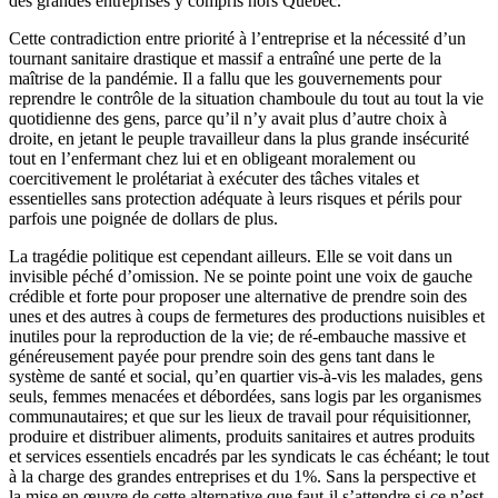
des grandes entreprises y compris hors Québec.
Cette contradiction entre priorité à l’entreprise et la nécessité d’un
tournant sanitaire drastique et massif a entraîné une perte de la
maîtrise de la pandémie. Il a fallu que les gouvernements pour
reprendre le contrôle de la situation chamboule du tout au tout la vie
quotidienne des gens, parce qu’il n’y avait plus d’autre choix à
droite, en jetant le peuple travailleur dans la plus grande insécurité
tout en l’enfermant chez lui et en obligeant moralement ou
coercitivement le prolétariat à exécuter des tâches vitales et
essentielles sans protection adéquate à leurs risques et périls pour
parfois une poignée de dollars de plus.
La tragédie politique est cependant ailleurs. Elle se voit dans un
invisible péché d’omission. Ne se pointe point une voix de gauche
crédible et forte pour proposer une alternative de prendre soin des
unes et des autres à coups de fermetures des productions nuisibles et
inutiles pour la reproduction de la vie; de ré-embauche massive et
généreusement payée pour prendre soin des gens tant dans le
système de santé et social, qu’en quartier vis-à-vis les malades, gens
seuls, femmes menacées et débordées, sans logis par les organismes
communautaires; et que sur les lieux de travail pour réquisitionner,
produire et distribuer aliments, produits sanitaires et autres produits
et services essentiels encadrés par les syndicats le cas échéant; le tout
à la charge des grandes entreprises et du 1%. Sans la perspective et
la mise en œuvre de cette alternative que faut-il s’attendre si ce n’est