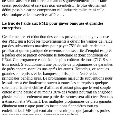
de santé austérisé ont forcé la main des gouvernements pour faire
cesser production et services non-essentiels… le plus étroitement
défini possible car ne comprenant ni l’industrie militaire ni celle
électronique et leurs services afférents.
Le truc de l’aide aux PME pour gaver banques et grandes
entreprises
Ces fermetures et réduction des ventes provoquent une grave crise
des PME qui a forcé les gouvernements à ouvrir les vannes de l’aide
par des subventions massives pour payer 75% du salaire de leur
prolétariat qui en panique de revenus et de sécurité d’emploi est prêt
à tolérer que le patron devienne le fiduciaire et donc contrôleur de
l’État. Ce programme est de loin le plus coûteux de tous (71G $ sur
trois mois). S’additionnent une panoplie de programmes de garanties
de prêts apparaissant les uns après les autres. Toutefois, ce sont les
grandes entreprises et les banques qui risquent d’en être les
principales bénéficiaires. Le programme majeur de subventions pour
les salaires a été finalement ouvert à toutes les entreprises quelque
soient leur taille et chiffre d’affaires d’autant plus que le seul souple
critère d’une baisse d’au moins 30% des ventes pourrait en englober
plusieurs dont seulement une partie des ventes sera affectée. Pensons
à Amazon et à Walmart. Les multiples programmes de prêts garantis
éliminent tout risque pour les institutions financières tout en
endettant les PME qui vont ainsi devenir plus que jamais les proies