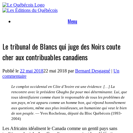
Skip
to
content
Menu
Le tribunal de Blancs qui juge des Noirs coute
cher aux contribuables canadiens
Publié le
22 mai 2018
22 mai 2018
par
Bernard Desgagné
|
Un
commentaire
Le complot occidental en Côte d’Ivoire est une évidence. […] La
rencontre avec le président Gbagbo fut pour moi déterminante. Lui, que
tous identifiaient comme étant le responsable de tous les problèmes de
son pays, m’est apparu comme un homme bon, qui répond honnêtement
aux questions, même aux plus insidieuses, un humaniste qui veut le bien
de son peuple.
— Yves Rocheleau, député du Bloc Québécois (1993-
2004)
Les Africains idéalisent le Canada comme un gentil pays sans