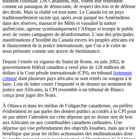
tradition coloniale. Les Canadiens, eux, voient leur fédération
comme un parangon de démocratie, de respect des lois et de défense
des droits. Mais la réalité est tout autre. Le Canada est un pays
traditionnellement raciste qui, après avoir parqué les Amérindiens
dans des réserves, massacré les Métis et vassalisé la nation
québécoise, agresse systématiquement l’Afrique et trompe le public
avec de vastes campagnes de désinformation. L’une des principales
manifestations d’hostilité du Canada envers les peuples africains est
le financement de la justice internationale, que l’on a le culot de
nous présenter comme une œuvre de bienfaisance.
Depuis l’entrée en vigueur du Statut de Rome, en juin 2002, le
gouvernement fédéral canadien a versé plus de 128 millions de
dollars à la Cour pénale internationale (CPI), un tribunal
fortement
critiqué
dont plusieurs pays africains se sont retirés ou songent à le
faire. Loin de lutter contre l’impunité et de donner un sentiment de
justice aux Africains, la CPI ressemble à un tribunal de Blancs
conçu pour juger des Noirs.
À Ottawa et dans les médias de l’oligarchie canadienne, on préfère
évidemment ne pas parler des deniers publics accordés à la CPI pour
ne pas attirer l’attention sur cette dépense qui ne donne rien de bon
aux Africains ou aux contribuables canadiens ordinaires. Une
dépense qui vise prétendument des objectifs louables, mais qui n’est
bénéfique que pour les riches actionnaires des multinationales dont