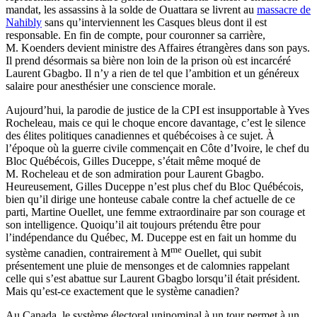
mandat, les assassins à la solde de Ouattara se livrent au
massacre de
Nahibly
sans qu’interviennent les Casques bleus dont il est
responsable. En fin de compte, pour couronner sa carrière,
M. Koenders devient ministre des Affaires étrangères dans son pays.
Il prend désormais sa bière non loin de la prison où est incarcéré
Laurent Gbagbo. Il n’y a rien de tel que l’ambition et un généreux
salaire pour anesthésier une conscience morale.
Aujourd’hui, la parodie de justice de la CPI est insupportable à Yves
Rocheleau, mais ce qui le choque encore davantage, c’est le silence
des élites politiques canadiennes et québécoises à ce sujet. À
l’époque où la guerre civile commençait en Côte d’Ivoire, le chef du
Bloc Québécois, Gilles Duceppe, s’était même moqué de
M. Rocheleau et de son admiration pour Laurent Gbagbo.
Heureusement, Gilles Duceppe n’est plus chef du Bloc Québécois,
bien qu’il dirige une honteuse cabale contre la chef actuelle de ce
parti, Martine Ouellet, une femme extraordinaire par son courage et
son intelligence. Quoiqu’il ait toujours prétendu être pour
l’indépendance du Québec, M. Duceppe est en fait un homme du
me
système canadien, contrairement à M
Ouellet, qui subit
présentement une pluie de mensonges et de calomnies rappelant
celle qui s’est abattue sur Laurent Gbagbo lorsqu’il était président.
Mais qu’est-ce exactement que le système canadien?
Au Canada, le système électoral uninominal à un tour permet à un