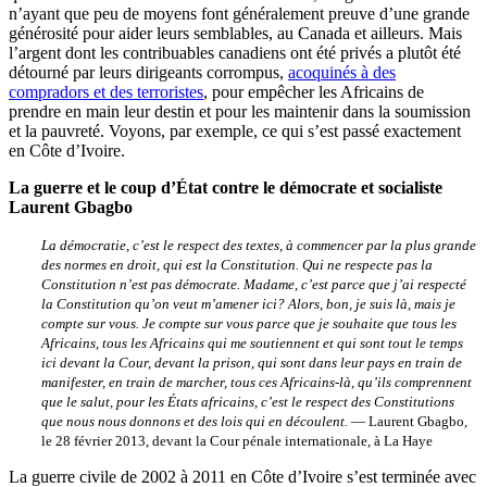
n’ayant que peu de moyens font généralement preuve d’une grande
générosité pour aider leurs semblables, au Canada et ailleurs. Mais
l’argent dont les contribuables canadiens ont été privés a plutôt été
détourné par leurs dirigeants corrompus,
acoquinés à des
compradors et des terroristes
, pour empêcher les Africains de
prendre en main leur destin et pour les maintenir dans la soumission
et la pauvreté. Voyons, par exemple, ce qui s’est passé exactement
en Côte d’Ivoire.
La guerre et le coup d’État contre le démocrate et socialiste
Laurent Gbagbo
La démocratie, c’est le respect des textes, à commencer par la plus grande
des normes en droit, qui est la Constitution. Qui ne respecte pas la
Constitution n’est pas démocrate. Madame, c’est parce que j’ai respecté
la Constitution qu’on veut m’amener ici? Alors, bon, je suis là, mais je
compte sur vous. Je compte sur vous parce que je souhaite que tous les
Africains, tous les Africains qui me soutiennent et qui sont tout le temps
ici devant la Cour, devant la prison, qui sont dans leur pays en train de
manifester, en train de marcher, tous ces Africains-là, qu’ils comprennent
que le salut, pour les États africains, c’est le respect des Constitutions
que nous nous donnons et des lois qui en découlent.
— Laurent Gbagbo,
le 28 février 2013, devant la Cour pénale internationale, à La Haye
La guerre civile de 2002 à 2011 en Côte d’Ivoire s’est terminée avec