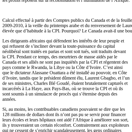
les profits reposent sur la recolonisation et l’humiliation de l’Afrique.
Calcul effectué à partir des Comptes publics du Canada et de la feuill
2009-2010, à la veille du printemps arabe et du renversement de Lau
élevée que d’habitude à la CPI. Pourquoi? Le Canada avait-il une boul
Les dirigeants africains qui défendent les intérêts de leur peuple et
qui refusent de s’incliner devant la toute-puissance du capital
néolibéral sont traités en parias et sont soit tués, soit traduits devant
la CPI. Pendant ce temps, des meurtriers de masse aidés par le
Canada et ses alliés ne sont pas inquiétés par la CPI et régentent des
pays comme le Rwanda, la Libye ou la Côte d’Ivoire. C’est ainsi
que le dictateur Alassane Ouattara a été installé au pouvoir, en Côte
d’Ivoire, tandis que le président dûment élu, Laurent Gbagbo, et l’un
de ses ministres, Charles Blé Goudé, étaient brutalement capturés et
incarcérés à La Haye, aux Pays-Bas, où se trouve la CPI et où ils
sont soumis à un simulacre de procès qui s’éternise depuis des
années.
Si, au moins, les contribuables canadiens pouvaient se dire que les
128 millions de dollars dont ils n’ont pas pu se servir pour financer
leurs écoles et leurs hôpitaux ont aidé l’Afrique à améliorer son sort,
ils y trouveraient un certain réconfort. Contrairement aux exploiteurs
qui ne cessent de s’enrichir scandaleusement, les gens ordinaires