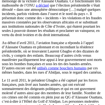
mensonge de la victoire d’Alassane Ouattara. Ce fonctionnaire très
malhonnête de l’ONU
a déclaré
que l’élection présidentielle s’était
déroulé « dans une atmosphère démocratique […] malgré quelques
incidents, parfois violents dans l’ouest et le nord du pays ». Il
présentait donc comme des « incidents » les violations et les fraudes
massives constatées par les observateurs africains et se substituait
aux institutions nationales de Côte d’Ivoire, qui étaient pourtant les
seules à pouvoir donner les résultats et proclamer un vainqueur, en
vertu du droit ivoirien et du droit international.
Au début d’avril 2011, l’aviation française a répondu à l’appel
d’Alassane Ouattara en pilonnant et en incendiant la résidence
présidentielle, où se trouvaient Laurent Gbagbo et des dizaines de
civils, y compris des enfants. Beaucoup d’autres civils venus
manifester pacifiquement leur appui à leur gouvernement sont morts
sous les bombes françaises et sous les tirs des bandes armées.
D’autres encore ont été
utilisés comme boucliers humains
par ces
mêmes bandes, dans les rues d’Abidjan, sous le regard des caméras.
Le 11 avril 2011, le président Gbagbo a été capturé par les forces
françaises, puis livré aux bandes armées, qui ont exécuté
sommairement des dirigeants politiques et qui en ont gravement
molesté d’autres ainsi que des membres de leur famille. Nombre de
ces crimes ont été commis en plein jour au QG d’Alassane Ouattara,
c’est-à-dire à l’Hôtel du Golf d’Abidjan. Les personnes molestées