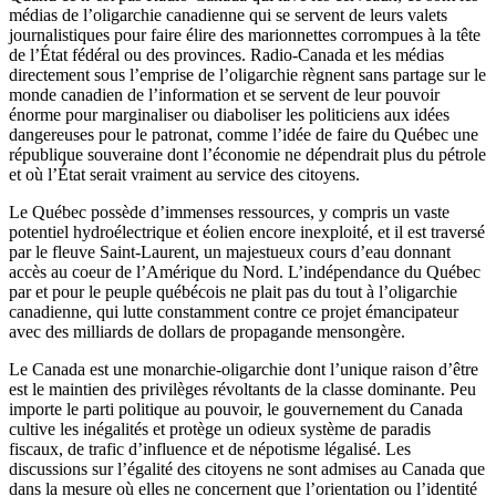
médias de l’oligarchie canadienne qui se servent de leurs valets
journalistiques pour faire élire des marionnettes corrompues à la tête
de l’État fédéral ou des provinces. Radio-Canada et les médias
directement sous l’emprise de l’oligarchie règnent sans partage sur le
monde canadien de l’information et se servent de leur pouvoir
énorme pour marginaliser ou diaboliser les politiciens aux idées
dangereuses pour le patronat, comme l’idée de faire du Québec une
république souveraine dont l’économie ne dépendrait plus du pétrole
et où l’État serait vraiment au service des citoyens.
Le Québec possède d’immenses ressources, y compris un vaste
potentiel hydroélectrique et éolien encore inexploité, et il est traversé
par le fleuve Saint-Laurent, un majestueux cours d’eau donnant
accès au coeur de l’Amérique du Nord. L’indépendance du Québec
par et pour le peuple québécois ne plait pas du tout à l’oligarchie
canadienne, qui lutte constamment contre ce projet émancipateur
avec des milliards de dollars de propagande mensongère.
Le Canada est une monarchie-oligarchie dont l’unique raison d’être
est le maintien des privilèges révoltants de la classe dominante. Peu
importe le parti politique au pouvoir, le gouvernement du Canada
cultive les inégalités et protège un odieux système de paradis
fiscaux, de trafic d’influence et de népotisme légalisé. Les
discussions sur l’égalité des citoyens ne sont admises au Canada que
dans la mesure où elles ne concernent que l’orientation ou l’identité