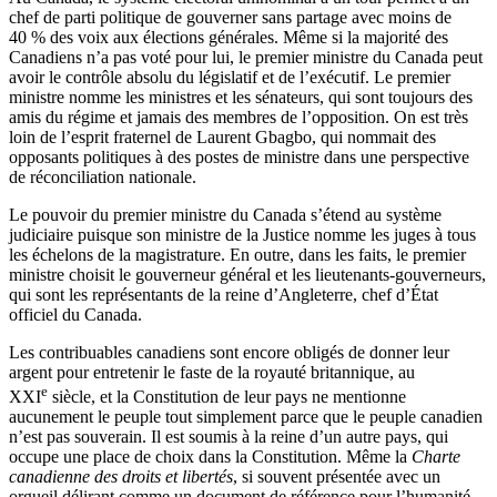
chef de parti politique de gouverner sans partage avec moins de
40 % des voix aux élections générales. Même si la majorité des
Canadiens n’a pas voté pour lui, le premier ministre du Canada peut
avoir le contrôle absolu du législatif et de l’exécutif. Le premier
ministre nomme les ministres et les sénateurs, qui sont toujours des
amis du régime et jamais des membres de l’opposition. On est très
loin de l’esprit fraternel de Laurent Gbagbo, qui nommait des
opposants politiques à des postes de ministre dans une perspective
de réconciliation nationale.
Le pouvoir du premier ministre du Canada s’étend au système
judiciaire puisque son ministre de la Justice nomme les juges à tous
les échelons de la magistrature. En outre, dans les faits, le premier
ministre choisit le gouverneur général et les lieutenants-gouverneurs,
qui sont les représentants de la reine d’Angleterre, chef d’État
officiel du Canada.
Les contribuables canadiens sont encore obligés de donner leur
argent pour entretenir le faste de la royauté britannique, au
e
XXI
siècle, et la Constitution de leur pays ne mentionne
aucunement le peuple tout simplement parce que le peuple canadien
n’est pas souverain. Il est soumis à la reine d’un autre pays, qui
occupe une place de choix dans la Constitution. Même la
Charte
canadienne des droits et libertés
, si souvent présentée avec un
orgueil délirant comme un document de référence pour l’humanité,