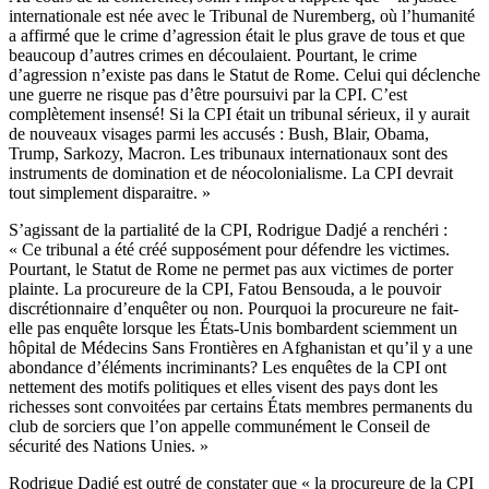
internationale est née avec le Tribunal de Nuremberg, où l’humanité
a affirmé que le crime d’agression était le plus grave de tous et que
beaucoup d’autres crimes en découlaient. Pourtant, le crime
d’agression n’existe pas dans le Statut de Rome. Celui qui déclenche
une guerre ne risque pas d’être poursuivi par la CPI. C’est
complètement insensé! Si la CPI était un tribunal sérieux, il y aurait
de nouveaux visages parmi les accusés : Bush, Blair, Obama,
Trump, Sarkozy, Macron. Les tribunaux internationaux sont des
instruments de domination et de néocolonialisme. La CPI devrait
tout simplement disparaitre. »
S’agissant de la partialité de la CPI, Rodrigue Dadjé a renchéri :
« Ce tribunal a été créé supposément pour défendre les victimes.
Pourtant, le Statut de Rome ne permet pas aux victimes de porter
plainte. La procureure de la CPI, Fatou Bensouda, a le pouvoir
discrétionnaire d’enquêter ou non. Pourquoi la procureure ne fait-
elle pas enquête lorsque les États-Unis bombardent sciemment un
hôpital de Médecins Sans Frontières en Afghanistan et qu’il y a une
abondance d’éléments incriminants? Les enquêtes de la CPI ont
nettement des motifs politiques et elles visent des pays dont les
richesses sont convoitées par certains États membres permanents du
club de sorciers que l’on appelle communément le Conseil de
sécurité des Nations Unies. »
Rodrigue Dadjé est outré de constater que « la procureure de la CPI