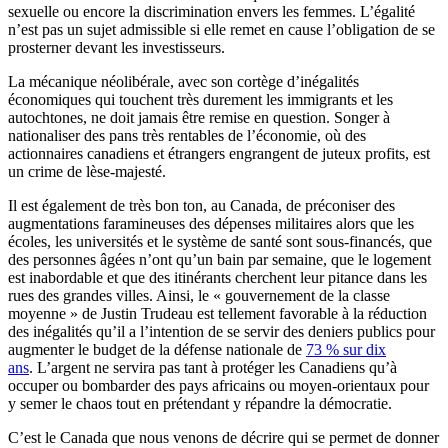
sexuelle ou encore la discrimination envers les femmes. L’égalité
n’est pas un sujet admissible si elle remet en cause l’obligation de se
prosterner devant les investisseurs.
La mécanique néolibérale, avec son cortège d’inégalités
économiques qui touchent très durement les immigrants et les
autochtones, ne doit jamais être remise en question. Songer à
nationaliser des pans très rentables de l’économie, où des
actionnaires canadiens et étrangers engrangent de juteux profits, est
un crime de lèse-majesté.
Il est également de très bon ton, au Canada, de préconiser des
augmentations faramineuses des dépenses militaires alors que les
écoles, les universités et le système de santé sont sous-financés, que
des personnes âgées n’ont qu’un bain par semaine, que le logement
est inabordable et que des itinérants cherchent leur pitance dans les
rues des grandes villes. Ainsi, le « gouvernement de la classe
moyenne » de Justin Trudeau est tellement favorable à la réduction
des inégalités qu’il a l’intention de se servir des deniers publics pour
augmenter le budget de la défense nationale de
73 % sur dix
ans
. L’argent ne servira pas tant à protéger les Canadiens qu’à
occuper ou bombarder des pays africains ou moyen-orientaux pour
y semer le chaos tout en prétendant y répandre la démocratie.
C’est le Canada que nous venons de décrire qui se permet de donner