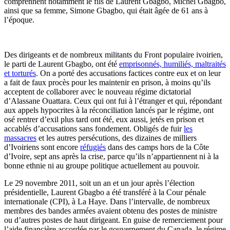
comprennent notamment le fils de Laurent Gbagbo, Michel Gbagbo,
ainsi que sa femme, Simone Gbagbo, qui était âgée de 61 ans à
l’époque.
Des dirigeants et de nombreux militants du Front populaire ivoirien,
le parti de Laurent Gbagbo, ont été
emprisonnés, humiliés, maltraités
et torturés
. On a porté des accusations factices contre eux et on leur
a fait de faux procès pour les maintenir en prison, à moins qu’ils
acceptent de collaborer avec le nouveau régime dictatorial
d’Alassane Ouattara. Ceux qui ont fui à l’étranger et qui, répondant
aux appels hypocrites à la réconciliation lancés par le régime, ont
osé rentrer d’exil plus tard ont été, eux aussi, jetés en prison et
accablés d’accusations sans fondement. Obligés de fuir
les
massacres
et les autres persécutions, des dizaines de milliers
d’Ivoiriens sont encore
réfugiés
dans des camps hors de la Côte
d’Ivoire, sept ans après la crise, parce qu’ils n’appartiennent ni à la
bonne ethnie ni au groupe politique actuellement au pouvoir.
Le 29 novembre 2011, soit un an et un jour après l’élection
présidentielle, Laurent Gbagbo a été transféré à la Cour pénale
internationale (CPI), à La Haye. Dans l’intervalle, de nombreux
membres des bandes armées avaient obtenu des postes de ministre
ou d’autres postes de haut dirigeant. En guise de remerciement pour
l’aide financière accordée par le gouvernement du Canada, le régime