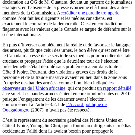
déclaration au QG de M. Ouattara, devant un parterre de journalistes
étrangers, en l’absence de la presse ivoirienne et à l’insu des autres
membres de la Commission.
Accréditer une pareille tromperie
,
comme l’ont fait les dirigeants et les médias canadiens, est
exactement le contraire de la démocratie. C’est en contradiction
flagrante avec les valeurs que le Canada se targue de défendre sur la
scène internationale.
En plus d’inverser complètement la réalité et de favoriser le langage
des armes, plutôt que celui des urnes, le bon élève qu’est censé être
le Canada n’a cessé de se servir de ses médias pour occulter des faits
cruciaux et propager l’idée que le deuxième tour de l’élection
présidentielle s’était déroulé sans problème majeur dans toute la
Côte d’Ivoire. Pourtant, des violations graves des droits de la
personne et de la fraude massive avaient eu lieu dans la zone sous
l’emprise des bandes armées, comme l’ont bien indiqué
les
observateurs de l’Union africaine
, qui ont produit
un rapport détaillé
à ce sujet. Les bandes armées étaient encore omniprésentes en 2010
puisque l’engagement de les désarmer avant l’élection,
conformément à l’article 3.2.1 de
l’Accord politique de
Ouagadougou
(2007), n’avait pas été respecté.
C’est le représentant du secrétaire général des Nations Unies en
Côte d’Ivoire, Young-Jin Choi, qui a fourni aux dirigeants et médias
occidentaux l’alibi dont ils avaient besoin pour propager le