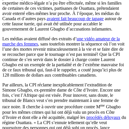
expertise médico-légale n’a pu être effectuée, même si les familles
de certaines de ces victimes, partisanes de Ouattara, prétendaient
avoir enterré elles-mêmes leur proche. À l’époque, les médias du
Canada et d’autres pays
avaient fait beaucoup de tapage
autour de
cette fausse tuerie, qui avait été utilisée pour accabler le
gouvernement de Laurent Gbagbo d’accusations infamantes.
Les médias avaient diffusé des extraits d’
une vidéo amateur de la
marche des femmes
, sans toutefois montrer la séquence où l’on voit
l’une des mortes revenir miraculeusement à la vie et se faire dire de
se recoucher parce que le tournage n’est pas terminé! Que la CPI
continue de s’en servir dans le dossier à charge contre Laurent
Gbagbo est un exemple de la partialité et de l’extrême mauvaise foi
de ce faux tribunal qui, faut-il le rappeler, a couté jusqu’ici plus de
128 millions de dollars aux contribuables canadiens.
Par ailleurs, la CPI réclame inexplicablement l’extradition de
Simone Gbagbo, ex-première dame de Côte d’Ivoire. Encore une
fois, c’est l’Afrique qui est visée. Pour innover, sans doute, le
tribunal de Blancs veut s’en prendre maintenant à une femme de
me
race noire. Il cherche à ouvrir une procédure contre M
Gbagbo
pour les mêmes crimes qui lui ont déjà valu un procès en Côte
d’Ivoire et dont elle a été acquittée, malgré les
procédés déloyaux
du
régime Ouattara. « La CPI s’ennuie tellement qu’elle veut
poursuivre des personnes qui ont déjà subi un procès, lance