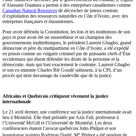
d’Alassane Ouattara a permis à des entreprises canadiennes comme
Canadian Natural Resources
de décrocher de juteux contrats
d’exploitation des ressources naturelles en Côte d’Ivoire, avec des
entreprises françaises et étasuniennes.
Pour avoir défendu la Constitution, les lois et les institutions de son
pays et pour avoir été un rassembleur et un champion des
gouvernements multiethniques, le président Laurent Gbagbo, grand
démocrate et père du multipartisme en Côte d’Ivoire, a été expédié
en prison comme un vulgaire criminel par de puissants chefs d’État
occidentaux qui disent défendre les droits de la personne et la
démocratie, mais qui font exactement le contraire. Laurent Gbagbo
et son ex-ministre Charles Blé Goudé subissent, à la CPI, d’un
procès qui tient davantage du vaudeville que de la justice.
Africains et Québécois critiquent vivement la justice
internationale
Le 21 avril dernier, une conférence sur la justice internationale avait
lieu à Montréal. Elle était présidée par Aziz Fall, professeur à
l’Université McGill et l’Université de Montréal. Les deux
conférenciers étaient l’avocat québécois John Philpot et son
e
homologue ivoirien Rodrigue Dadjé. M
Philpot a été pendant de