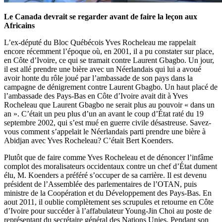
Le Canada devrait se regarder avant de faire la leçon aux
Africains
L’ex-député du Bloc Québécois Yves Rocheleau me rappelait
encore récemment l’époque où, en 2001, il a pu constater sur place,
en Côte d’Ivoire, ce qui se tramait contre Laurent Gbagbo. Un jour,
il est allé prendre une bière avec un Néerlandais qui lui a avoué
avoir honte du rôle joué par l’ambassade de son pays dans la
campagne de dénigrement contre Laurent Gbagbo. Un haut placé de
l’ambassade des Pays-Bas en Côte d’Ivoire avait dit à Yves
Rocheleau que Laurent Gbagbo ne serait plus au pouvoir « dans un
an ». C’était un peu plus d’un an avant le coup d’État raté du 19
septembre 2002, qui s’est mué en guerre civile désastreuse. Savez-
vous comment s’appelait le Néerlandais parti prendre une bière à
Abidjan avec Yves Rocheleau? C’était Bert Koenders.
Plutôt que de faire comme Yves Rocheleau et de dénoncer l’infâme
complot des moralisateurs occidentaux contre un chef d’État dument
élu, M. Koenders a préféré s’occuper de sa carrière. Il est devenu
président de l’Assemblée des parlementaires de l’OTAN, puis
ministre de la Coopération et du Développement des Pays-Bas. En
aout 2011, il oublie complètement ses scrupules et retourne en Côte
d’Ivoire pour succéder à l’affabulateur Young-Jin Choi au poste de
représentant du secrétaire général des Nations Unies. Pendant son