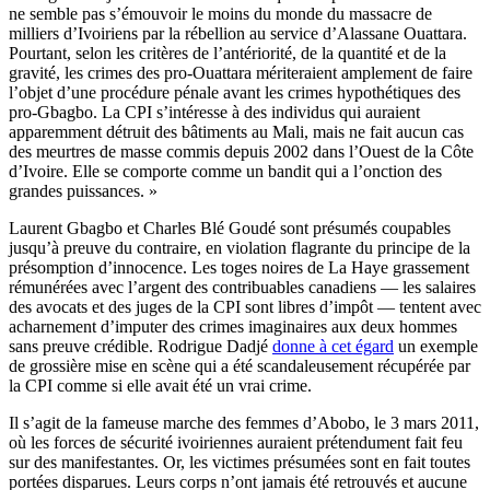
ne semble pas s’émouvoir le moins du monde du massacre de
milliers d’Ivoiriens par la rébellion au service d’Alassane Ouattara.
Pourtant, selon les critères de l’antériorité, de la quantité et de la
gravité, les crimes des pro-Ouattara mériteraient amplement de faire
l’objet d’une procédure pénale avant les crimes hypothétiques des
pro-Gbagbo. La CPI s’intéresse à des individus qui auraient
apparemment détruit des bâtiments au Mali, mais ne fait aucun cas
des meurtres de masse commis depuis 2002 dans l’Ouest de la Côte
d’Ivoire. Elle se comporte comme un bandit qui a l’onction des
grandes puissances. »
Laurent Gbagbo et Charles Blé Goudé sont présumés coupables
jusqu’à preuve du contraire, en violation flagrante du principe de la
présomption d’innocence. Les toges noires de La Haye grassement
rémunérées avec l’argent des contribuables canadiens — les salaires
des avocats et des juges de la CPI sont libres d’impôt — tentent avec
acharnement d’imputer des crimes imaginaires aux deux hommes
sans preuve crédible. Rodrigue Dadjé
donne à cet égard
un exemple
de grossière mise en scène qui a été scandaleusement récupérée par
la CPI comme si elle avait été un vrai crime.
Il s’agit de la fameuse marche des femmes d’Abobo, le 3 mars 2011,
où les forces de sécurité ivoiriennes auraient prétendument fait feu
sur des manifestantes. Or, les victimes présumées sont en fait toutes
portées disparues. Leurs corps n’ont jamais été retrouvés et aucune