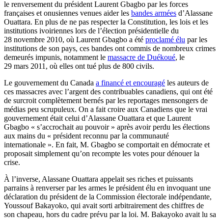
le renversement du président Laurent Gbagbo par les forces
françaises et onusiennes venues aider les
bandes armées
d’Alassane
Ouattara. En plus de ne pas respecter la Constitution, les lois et les
institutions ivoiriennes lors de l’élection présidentielle du
28 novembre 2010, où Laurent Gbagbo a été
proclamé élu
par les
institutions de son pays, ces bandes ont commis de nombreux crimes
demeurés impunis, notamment le
massacre de Duékoué
, le
29 mars 2011, où elles ont tué plus de 800 civils.
Le gouvernement du Canada
a financé et encouragé
les auteurs de
ces massacres avec l’argent des contribuables canadiens, qui ont été
de surcroit complètement bernés par les reportages mensongers de
médias peu scrupuleux. On a fait croire aux Canadiens que le vrai
gouvernement était celui d’Alassane Ouattara et que Laurent
Gbagbo « s’accrochait au pouvoir » après avoir perdu les élections
aux mains du « président reconnu par la communauté
internationale ». En fait, M. Gbagbo se comportait en démocrate et
proposait simplement qu’on recompte les votes pour dénouer la
crise.
À l’inverse, Alassane Ouattara appelait ses riches et puissants
parrains à renverser par les armes le président élu en invoquant une
déclaration du président de la Commission électorale indépendante,
Youssouf Bakayoko, qui avait sorti arbitrairement des chiffres de
son chapeau, hors du cadre prévu par la loi. M. Bakayoko avait lu sa