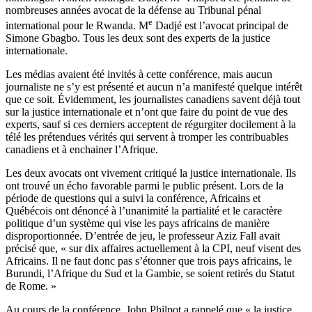
nombreuses années avocat de la défense au Tribunal pénal
e
international pour le Rwanda. M
Dadjé est l’avocat principal de
Simone Gbagbo. Tous les deux sont des experts de la justice
internationale.
Les médias avaient été invités à cette conférence, mais aucun
journaliste ne s’y est présenté et aucun n’a manifesté quelque intérêt
que ce soit. Évidemment, les journalistes canadiens savent déjà tout
sur la justice internationale et n’ont que faire du point de vue des
experts, sauf si ces derniers acceptent de régurgiter docilement à la
télé les prétendues vérités qui servent à tromper les contribuables
canadiens et à enchainer l’Afrique.
Les deux avocats ont vivement critiqué la justice internationale. Ils
ont trouvé un écho favorable parmi le public présent. Lors de la
période de questions qui a suivi la conférence, Africains et
Québécois ont dénoncé à l’unanimité la partialité et le caractère
politique d’un système qui vise les pays africains de manière
disproportionnée. D’entrée de jeu, le professeur Aziz Fall avait
précisé que, « sur dix affaires actuellement à la CPI, neuf visent des
Africains. Il ne faut donc pas s’étonner que trois pays africains, le
Burundi, l’Afrique du Sud et la Gambie, se soient retirés du Statut
de Rome. »
Au cours de la conférence, John Philpot a rappelé que « la justice