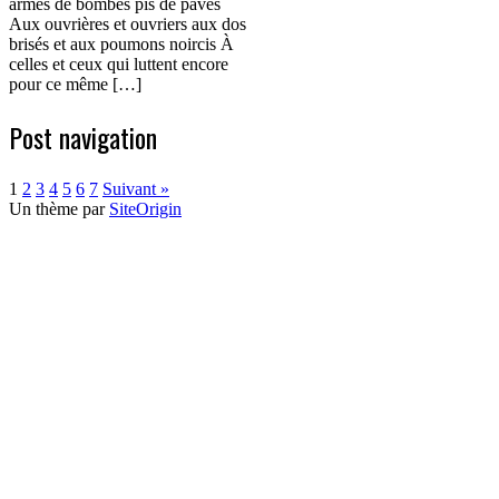
armés de bombes pis de pavés
Aux ouvrières et ouvriers aux dos
brisés et aux poumons noircis À
celles et ceux qui luttent encore
pour ce même […]
Post navigation
1
2
3
4
5
6
7
Suivant »
Un thème par
SiteOrigin