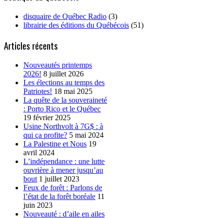
disquaire de Québec Radio
(3)
librairie des éditions du Québécois
(51)
Articles récents
Nouveautés printemps
2026!
8 juillet 2026
Les élections au temps des
Patriotes!
18 mai 2025
La quête de la souveraineté
: Porto Rico et le Québec
19 février 2025
Usine Northvolt à 7G$ : à
qui ça profite?
5 mai 2024
La Palestine et Nous
19
avril 2024
L’indépendance : une lutte
ouvrière à mener jusqu’au
bout
1 juillet 2023
Feux de forêt : Parlons de
l’état de la forêt boréale
11
juin 2023
Nouveauté : d’aile en ailes