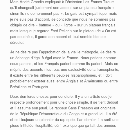
Marc-André Grondin expliquait à l’émission Les Francs-Tireurs
qu’il changeait justement son accent sur un plateau français «
sinon ils ne comprennent pas ». Le gars est sympathique, mais
je ne suis pas d’accord. Je concède que nous ne sommes pas
obligés de dire « batinse » ou « l’gros » sur un plateau français,
mais lorsque je regarde Fred Pellerin sur le plateau de « On est
pas couché », il garde son accent et tout semble bien se
dérouler.
Je ne désire pas l’approbation de la vieille métropole. Je désire
un échange d’égal à égal avec la France. Nous parlons comme
nous parlons, et les Français parlent comme ils parlent. Mais ce
mépris des accents n’est pas une exclusivité de la francophonie,
il existe entre les différents peuples hispanophones, et il doit
probablement exister aussi entre Anglais et Américains ou entre
Brésiliens et Portugais.
Deux dernières choses pour conclure. Il y a un artiste que je
respecte profondément pour une chose simple, il se tient debout
et il assume son joual. Le rappeur Sans Pression est originaire
de la République Démocratique du Congo et a grandi ici. Il a été
et est toujours un pionnier du rap queb. L’an dernier, il a sorti une
pièce intitulée Hospitalité, où il explique que ça fait des années