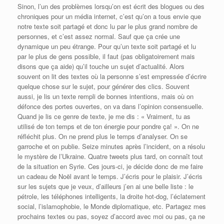
Sinon, l’un des problèmes lorsqu’on est écrit des blogues ou des
chroniques pour un média internet, c’est qu’on a tous envie que
notre texte soit partagé et donc lu par le plus grand nombre de
personnes, et c’est assez normal. Sauf que ça crée une
dynamique un peu étrange. Pour qu’un texte soit partagé et lu
par le plus de gens possible, il faut (pas obligatoirement mais
disons que ça aide) qu’il touche un sujet d’actualité. Alors
souvent on lit des textes où la personne s’est empressée d’écrire
quelque chose sur le sujet, pour générer des clics. Souvent
aussi, je lis un texte rempli de bonnes intentions, mais où on
défonce des portes ouvertes, on va dans l’opinion consensuelle.
Quand je lis ce genre de texte, je me dis : « Vraiment, tu as
utilisé de ton temps et de ton énergie pour pondre ça! ». On ne
réfléchit plus. On ne prend plus le temps d’analyser. On se
garroche et on publie. Seize minutes après l’incident, on a résolu
le mystère de l’Ukraine. Quatre tweets plus tard, on connaît tout
de la situation en Syrie. Ces jours-ci, je décide donc de me faire
un cadeau de Noël avant le temps. J’écris pour le plaisir. J’écris
sur les sujets que je veux, d’ailleurs j’en ai une belle liste : le
pétrole, les téléphones intelligents, la droite hot-dog, l’éclatement
social, l’islamophobie, le Monde diplomatique, etc. Partagez mes
prochains textes ou pas, soyez d’accord avec moi ou pas, ça ne