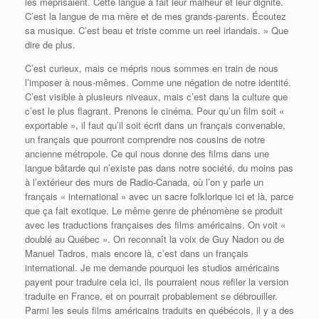
les méprisaient. Cette langue a fait leur malheur et leur dignité.
C’est la langue de ma mère et de mes grands-parents. Écoutez
sa musique. C’est beau et triste comme un reel irlandais. » Que
dire de plus.
C’est curieux, mais ce mépris nous sommes en train de nous
l’imposer à nous-mêmes. Comme une négation de notre identité.
C’est visible à plusieurs niveaux, mais c’est dans la culture que
c’est le plus flagrant. Prenons le cinéma. Pour qu’un film soit «
exportable », il faut qu’il soit écrit dans un français convenable,
un français que pourront comprendre nos cousins de notre
ancienne métropole. Ce qui nous donne des films dans une
langue bâtarde qui n’existe pas dans notre société, du moins pas
à l’extérieur des murs de Radio-Canada, où l’on y parle un
français « international » avec un sacre folklorique ici et là, parce
que ça fait exotique. Le même genre de phénomène se produit
avec les traductions françaises des films américains. On voit «
doublé au Québec ». On reconnaît la voix de Guy Nadon ou de
Manuel Tadros, mais encore là, c’est dans un français
international. Je me demande pourquoi les studios américains
payent pour traduire cela ici, ils pourraient nous refiler la version
traduite en France, et on pourrait probablement se débrouiller.
Parmi les seuls films américains traduits en québécois, il y a des