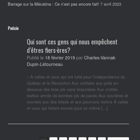
Barrage sur la Mécatina : Ce n’est pas encore fait!
7 avril 2023
Poésie
Qui sont ces gens qui nous empêchent
d’êtres fiers·ères?
Publié le
18 février 2019
par
Charles-Vannak
Dupin-Létourneau
« À celles et ceux qui ont lutté pour l’indépendance du
Québec et la Révolution Aux crottées aux poils en-
dessous des bras pis sans brassières Aux crottés
barbus armés de bombes pis de pavés Aux ouvrières et
ouvriers aux dos brisés et aux poumons noircis À celles
et ceux qui luttent encore pour ce même […]
Post navigation