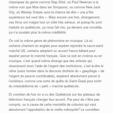
classiques du genre comme Slap Shot, où Paul Newman a la
même voix que Moe dans les Simpsons, ou comme New Jack
City, où Wesley Snipes aura la chance de dire « une p’tite
expérience tsé veut dire ». Mais encore une fois, étrangement,
ces films ont malgré tout un côté très sérieux, et puisqu’ils sont
traduits en québécois, ça nous fait rire, ça devient une comédie,
ça n’a soudain plus la même crédibilité.
On voit le même genre de phénomène en musique. Là où
certains chantent en anglais pour espérer rejoindre le sacro-saint
marché US, certains adoptent un accent franco-bâtard pour
espérer percer le marché français. Que ce soit en cinéma ou en
musique, c’est quand même étrange que des artistes qui
réussissent avec l’aide de l’argent des institutions, c’est-à-dire le
nôtre (sans tomber dans le discours droitiste du « gaspillage » de
l’argent du pauvre contribuable), espèrent absolument percer à
l’extérieur, comme une sorte de quête du Saint-Graal pour sortir
du misérabilisme du « petit » marché québécois.
Et combien de fois on a vu des Québécois sur les plateaux de
télévision français changer leur accent. Par peur de n’être pas
compris, ou à cause de cette mentalité de colonisé qui veut
absolument l’approbation de la vieille métropole? Le comédien