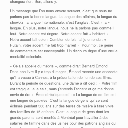
changera rien. Bon, allons-y.
Un message que l’on nous envoie souvent, c’est que nous ne
parlons pas la bonne langue. La langue des affaires, la langue du
showbiz, la langue internationale, c’est l’anglais. C’est « la »
langue. En plus, notre langue, nous ne la parlons pas comme il
faut. Notre accent est ringard. Notre accent fait « habitant ».
Notre accent fait colon. Combien de fois l’ai-je entendu : «
Putain, votre accent me fait trop marrer! ». Pour moi, ce genre
de commentaire est inacceptable. Un discours digne d’une vieille
mentalité coloniale.
« Cela s’appelle du mépris », comme dirait Bernard Émond.
Dans son livre Il y a trop d’images, Émond raconte une anecdote
qu’il a vécue à Cannes, à la présentation de l’un de ses films.
Durant la période de questions, une dame a dit ceci : « Votre film
est tragique, je le sais, mais j’entends l’accent et ça me donne
envie de rire ». Émond réplique ceci : « La langue de ce film est
une langue de pauvres. C’est la langue de gens qui se sont
échinés pendant 300 ans sur des terres de misère à faire vivre
des familles de 15 enfants. C’est la langue de gens dont les
grands-parents sont montés à Montréal pour travailler à des
salaires de famine dans des usines pour des patrons anglais qui