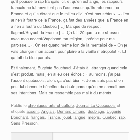
qu’il pousse le rap français ici, et qu’en échange, les rappeurs
français ne lui renvoient pas l’ascenseur, qu’ils retournent en
France et qu’ils disent que le milieu d’ici n’est pas sérieux. « J’en
ai rien à foutre de la France, ça fait des années que la France en
a rien à foutre du Québec […] Manque de respect
flagrant/Boycott la France […] Ça fait 20 que tu me stresses
avec mon accent/Vagabond ma religion, j’prêche pour ma
paroisse…». On est quand même loin de la mentalité de « Oh je
vais changer mon accent pour plaire à la vieille métropole! ». Et
ça fait du bien parfois.
Et finalement, Eugénie Bouchard. J’étais à l’étranger quand cela
s’est produit, mais j’en ai eu des échos : « au moins, j’ai pas
l’accent québécois, alors ça c’est bien ». Je ne sais pas si on
peut lui donner le bénéfice du doute parce qu’on ne connait pas
ses intentions. Mais ça ressemble pas mal à du mépris.
Publié le
chroniques arts et culture
,
Journal Le Québécois
et
étiqueté
accent
,
Anglais
,
Bernard Émond
,
doublage
,
Eugénie
Bouchard
,
français
,
France
,
joual
,
langue
,
mépris
,
Québec
,
rap
,
Sans Pression
.