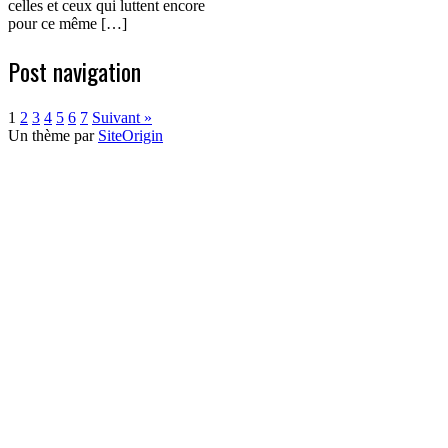
celles et ceux qui luttent encore
pour ce même […]
Post navigation
1
2
3
4
5
6
7
Suivant »
Un thème par
SiteOrigin