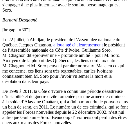
s’engager à ne plus fraterniser avec le sombre personnage qu’est
Soro.
Bernard Desgagné
[hr gap= »30″]
Le 22 juillet, à Abidjan, le président de l’Assemblée nationale du
Québec, Jacques Chagnon,
a louangé chaleureusement
le président
de l’Assemblée nationale de Côte d’Ivoire, Guillaume Soro.
M. Chagnon dit éprouver une « profonde amitié » pour M. Soro.
Aux yeux de la plupart des Québécois, les liens cordiaux entre
M. Chagnon et M. Soro peuvent paraitre normaux. Mais, en ce qui
me concerne, ces liens sont très regrettables, car les Ivoiriens
connaissent bien M. Soro pour l’avoir vu semer la mort et la
désolation dans leur pays.
De 1999 à 2011, la Côte d’Ivoire a connu une période désastreuse
d’instabilité et de guerre civile fomentée par une armée de criminels
à la solde d’Alassane Ouattara, qui a fini par prendre le pouvoir dans
un bain de sang, en 2011. Le numéro un de ces criminels, qui se font
appeler les Forces nouvelles depuis le 22 décembre 2002, n’est nul
autre que Guillaume Soro. Beaucoup d’Ivoiriens ont perdu des êtres
chers aux mains des Forces nouvelles.