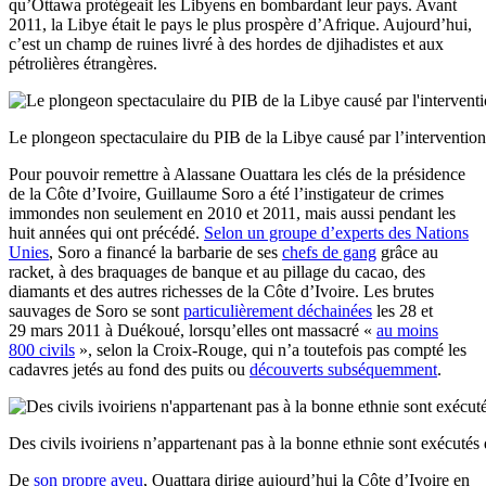
qu’Ottawa protégeait les Libyens en bombardant leur pays. Avant
2011, la Libye était le pays le plus prospère d’Afrique. Aujourd’hui,
c’est un champ de ruines livré à des hordes de djihadistes et aux
pétrolières étrangères.
Le plongeon spectaculaire du PIB de la Libye causé par l’interventio
Pour pouvoir remettre à Alassane Ouattara les clés de la présidence
de la Côte d’Ivoire, Guillaume Soro a été l’instigateur de crimes
immondes non seulement en 2010 et 2011, mais aussi pendant les
huit années qui ont précédé.
Selon un groupe d’experts des Nations
Unies
, Soro a financé la barbarie de ses
chefs de gang
grâce au
racket, à des braquages de banque et au pillage du cacao, des
diamants et des autres richesses de la Côte d’Ivoire. Les brutes
sauvages de Soro se sont
particulièrement déchainées
les 28 et
29 mars 2011 à Duékoué, lorsqu’elles ont massacré «
au moins
800 civils
», selon la Croix-Rouge, qui n’a toutefois pas compté les
cadavres jetés au fond des puits ou
découverts subséquemment
.
Des civils ivoiriens n’appartenant pas à la bonne ethnie sont exécuté
De
son propre aveu
, Ouattara dirige aujourd’hui la Côte d’Ivoire en