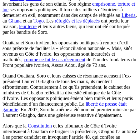
favorisant les gens de son ethnie. Son régime
emprisonne, torture et
tue
ses opposants politiques. Il force des milliers d’Ivoiriens à
demeurer en exil, notamment dans des camps de réfugiés au
Liberia
,
au
Ghana
et au
Togo
. Les
réfugiés et les déplacés
ont perdu leur
maison,
leur terre
et leurs autres biens, qui leur ont été confisqués
par les bandits de Soro.
Ouattara et Soro invitent les opposants politiques à rentrer d’exil
sous prétexte de faciliter la « réconciliation nationale ». Mais, sitôt
revenus en Côte d’Ivoire, les opposants sont incarcérés et
maltraités,
comme ce fut le cas récemment
de l’un des fondateurs du
Front populaire ivoirien, Assoa Adou, âgé de 72 ans.
Quand Ouattara, Soro et leurs caisses de résonance accusent l’ex-
président Laurent Gbagbo de tous les maux, ils mentent
effrontément. Contrairement à ce qu’ils prétendent, le cabinet des
ministres de Gbagbo reflétait la diversité ethnique de la Côte
d’Ivoire. Les opposants politiques étaient bien traités et leurs partis
bénéficiaient d’un financement public. La
liberté de presse était
garantie
. En 2007, Soro lui-même a été nommé premier ministre par
Laurent Gbagbo, dans une généreuse tentative d’apaisement.
Alors que la
Constitution
et les tribunaux de Côte d’Ivoire
interdisaient à Ouattara de briguer la présidence, Gbagbo l’a autorisé
à se porter candidat en invoquant l’article 48, qui confère au