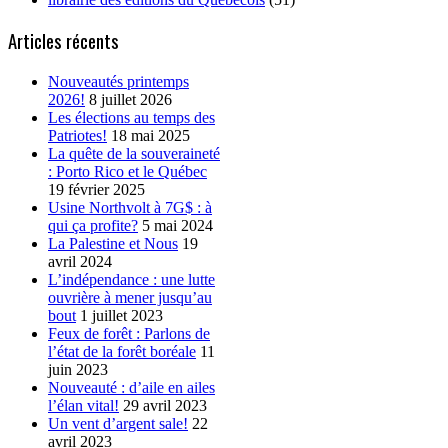
Articles récents
Nouveautés printemps
2026!
8 juillet 2026
Les élections au temps des
Patriotes!
18 mai 2025
La quête de la souveraineté
: Porto Rico et le Québec
19 février 2025
Usine Northvolt à 7G$ : à
qui ça profite?
5 mai 2024
La Palestine et Nous
19
avril 2024
L’indépendance : une lutte
ouvrière à mener jusqu’au
bout
1 juillet 2023
Feux de forêt : Parlons de
l’état de la forêt boréale
11
juin 2023
Nouveauté : d’aile en ailes
l’élan vital!
29 avril 2023
Un vent d’argent sale!
22
avril 2023