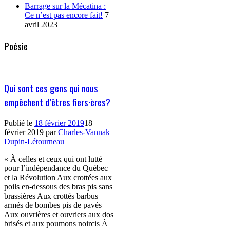
Barrage sur la Mécatina :
Ce n’est pas encore fait!
7
avril 2023
Poésie
Qui sont ces gens qui nous
empêchent d’êtres fiers·ères?
Publié le
18 février 2019
18
février 2019
par
Charles-Vannak
Dupin-Létourneau
« À celles et ceux qui ont lutté
pour l’indépendance du Québec
et la Révolution Aux crottées aux
poils en-dessous des bras pis sans
brassières Aux crottés barbus
armés de bombes pis de pavés
Aux ouvrières et ouvriers aux dos
brisés et aux poumons noircis À