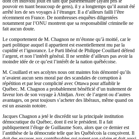
dont cet individu jouit en tant que parlementaire (ayant pris le
pouvoir en tuant beaucoup de gens), il y a longtemps qu’il aurait été
arrêté lors de ses voyages à l’étranger. Il a d’ailleurs failli l’être
récemment en France. De nombreuses enquêtes diligentées
notamment par l’ONU montrent que sa responsabilité criminelle ne
fait aucun doute.
Le comportement de M. Chagnon ne m’étonne qu’à moitié, car le
parti politique auquel il appartient est essentiellement mu par la
cupidité et l’ignorance. Le Parti libéral de Philippe Couillard défend
l’argent, et non l’intérêt général. Il ne semble d’ailleurs pas avoir la
moindre idée de ce qu’est l’intérêt de la nation québécoise.
M. Couillard et ses acolytes nous ont maintes fois démontré qu’ils
n’avaient aucun sens moral par des scandales de corruption à
répétition et par leur complicité avec Ottawa pour affaiblir le
Québec. M. Chagnon a probablement bénéficié d’un traitement de
faveur lors de son voyage à Abidjan. Avec de l’argent ou d’autres
avantages, on peut toujours s’acheter des libéraux, même quand on
est un assassin notoire.
Jacques Chagnon a jeté le discrédit sur la principale institution
démocratique du Québec, dont il est le président. Il a fait
publiquement l’éloge de Guillaume Soro, alors que ce dernier est
l’antithèse de la démocratie telle que les Québécois la conçoivent. Il
doit des excuses aux contribuables qui paient son salaire et doit aussi