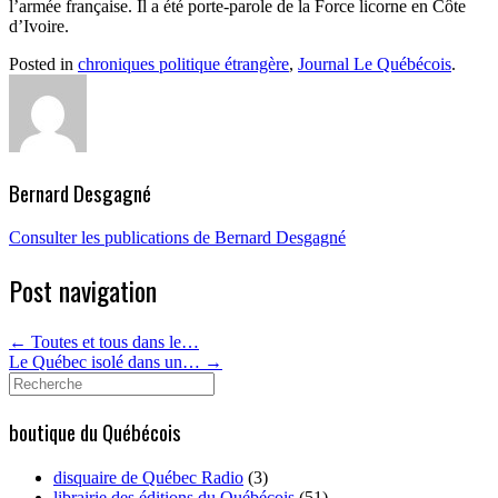
l’armée française. Il a été porte-parole de la Force licorne en Côte
d’Ivoire.
Posted in
chroniques politique étrangère
,
Journal Le Québécois
.
Bernard Desgagné
Consulter les publications de Bernard Desgagné
Post navigation
←
Toutes et tous dans le…
Le Québec isolé dans un…
→
Search
for:
boutique du Québécois
disquaire de Québec Radio
(3)
librairie des éditions du Québécois
(51)