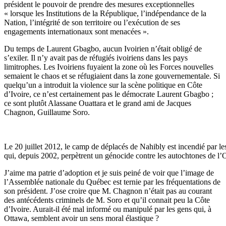
président le pouvoir de prendre des mesures exceptionnelles
« lorsque les Institutions de la République, l’indépendance de la
Nation, l’intégrité de son territoire ou l’exécution de ses
engagements internationaux sont menacées ».
Du temps de Laurent Gbagbo, aucun Ivoirien n’était obligé de
s’exiler. Il n’y avait pas de réfugiés ivoiriens dans les pays
limitrophes. Les Ivoiriens fuyaient la zone où les Forces nouvelles
semaient le chaos et se réfugiaient dans la zone gouvernementale. Si
quelqu’un a introduit la violence sur la scène politique en Côte
d’Ivoire, ce n’est certainement pas le démocrate Laurent Gbagbo ;
ce sont plutôt Alassane Ouattara et le grand ami de Jacques
Chagnon, Guillaume Soro.
Le 20 juillet 2012, le camp de déplacés de Nahibly est incendié par l
qui, depuis 2002, perpètrent un génocide contre les autochtones de l’O
J’aime ma patrie d’adoption et je suis peiné de voir que l’image de
l’Assemblée nationale du Québec est ternie par les fréquentations de
son président. J’ose croire que M. Chagnon n’était pas au courant
des antécédents criminels de M. Soro et qu’il connait peu la Côte
d’Ivoire. Aurait-il été mal informé ou manipulé par les gens qui, à
Ottawa, semblent avoir un sens moral élastique ?