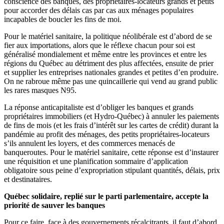
conscience des banques, des propriétaires-locateurs grands et petits
pour accorder des délais cas par cas aux ménages populaires
incapables de boucler les fins de moi.
Pour le matériel sanitaire, la politique néolibérale est d’abord de se
fier aux importations, alors que le réflexe chacun pour soi est
généralisé mondialement et même entre les provinces et entre les
régions du Québec au détriment des plus affectées, ensuite de prier
et supplier les entreprises nationales grandes et petites d’en produire.
On ne rabroue même pas une quincaillerie qui vend au grand public
les rares masques N95.
La réponse anticapitaliste est d’obliger les banques et grands
propriétaires immobiliers (et Hydro-Québec) à annuler les paiements
de fins de mois (et les frais d’intérêt sur les cartes de crédit) durant la
pandémie au profit des ménages, des petits propriétaires-locateurs
s’ils annulent les loyers, et des commerces menacés de
banqueroutes. Pour le matériel sanitaire, cette réponse est d’instaurer
une réquisition et une planification sommaire d’application
obligatoire sous peine d’expropriation stipulant quantités, délais, prix
et destinataires.
Québec solidaire, replié sur le parti parlementaire, accepte la
priorité de sauver les banques
Pour ce faire, face à des gouvernements récalcitrants, il faut d’abord