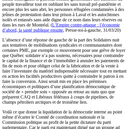
peuple travailleur tout en oubliant les sans travail pré-pandémie et
encore plus les sans abri, les personnes réfugiées condamnées à des
jeûnes de protestation dans leur prison à Laval et les autochtones
isolés et entassés sans aide digne de ce nom dans leurs réserves ou
dans les rues de Montréal. (
L’Empire contre-attaque : l’économie
d’abord, la santé publique ensuite
, Presse-toi-à-gauche, 31/03/20)
L’absence d’une réponse de gauche de la part des Solidaires nuit
aux tentatives de mobilisations syndicales et communautaires dont
certaines PME, par exemple ce mouvement pour une grève de loyer
que Québec solidaire n’a pas soutenu, nécessaires pour contraindre
le capital de la finance et de l’immobilier à annuler les paiements de
fin de mois et pour obliger celui de la fabrication et de la vente à
faire l’inventaire du matériel indispensable nécessaire tout en mettant
en action les facilités productives quitte à contraindre le patron à en
faire la conversion. Ainsi serait mis en place les prémisses
économiques et politiques d’une planification démocratique de
société de « prendre soin » opposée au retour au statu quo que
préparent CAQ et Libéraux fédéraux à coups de pipelines, de
champs pétroliers arctiques et de troisième lien.
Voilà ce que donne la liquidation de la démocratie interne au point
même d’écarter le Comité de coordination nationale et la
Commission politique au profit de la petite dictature du parti
parlementaire. Car le parti est maintenant dirigé par un groupe ad