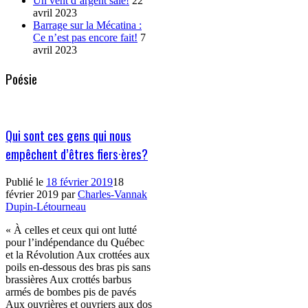
Un vent d’argent sale!
22
avril 2023
Barrage sur la Mécatina :
Ce n’est pas encore fait!
7
avril 2023
Poésie
Qui sont ces gens qui nous
empêchent d’êtres fiers·ères?
Publié le
18 février 2019
18
février 2019
par
Charles-Vannak
Dupin-Létourneau
« À celles et ceux qui ont lutté
pour l’indépendance du Québec
et la Révolution Aux crottées aux
poils en-dessous des bras pis sans
brassières Aux crottés barbus
armés de bombes pis de pavés
Aux ouvrières et ouvriers aux dos