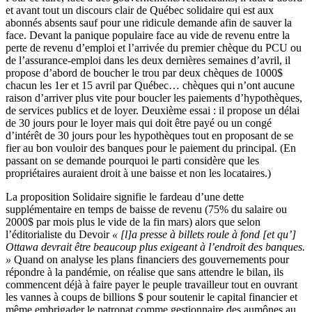
et avant tout un discours clair de Québec solidaire qui est aux
abonnés absents sauf pour une ridicule demande afin de sauver la
face. Devant la panique populaire face au vide de revenu entre la
perte de revenu d’emploi et l’arrivée du premier chèque du PCU ou
de l’assurance-emploi dans les deux dernières semaines d’avril, il
propose d’abord de boucher le trou par deux chèques de 1000$
chacun les 1er et 15 avril par Québec… chèques qui n’ont aucune
raison d’arriver plus vite pour boucler les paiements d’hypothèques,
de services publics et de loyer. Deuxième essai : il propose un délai
de 30 jours pour le loyer mais qui doit être payé ou un congé
d’intérêt de 30 jours pour les hypothèques tout en proposant de se
fier au bon vouloir des banques pour le paiement du principal. (En
passant on se demande pourquoi le parti considère que les
propriétaires auraient droit à une baisse et non les locataires.)
La proposition Solidaire signifie le fardeau d’une dette
supplémentaire en temps de baisse de revenu (75% du salaire ou
2000$ par mois plus le vide de la fin mars) alors que selon
l’éditorialiste du Devoir
« [l]a presse à billets roule à fond [et qu’]
Ottawa devrait être beaucoup plus exigeant à l’endroit des banques.
»
Quand on analyse les plans financiers des gouvernements pour
répondre à la pandémie, on réalise que sans attendre le bilan, ils
commencent déjà à faire payer le peuple travailleur tout en ouvrant
les vannes à coups de billions $ pour soutenir le capital financier et
même embrigader le patronat comme gestionnaire des aumônes au