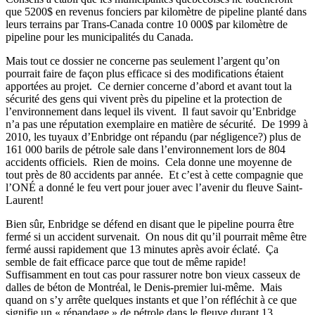
que 5200$ en revenus fonciers par kilomètre de pipeline planté dans
leurs terrains par Trans-Canada contre 10 000$ par kilomètre de
pipeline pour les municipalités du Canada.
Mais tout ce dossier ne concerne pas seulement l’argent qu’on
pourrait faire de façon plus efficace si des modifications étaient
apportées au projet. Ce dernier concerne d’abord et avant tout la
sécurité des gens qui vivent près du pipeline et la protection de
l’environnement dans lequel ils vivent. Il faut savoir qu’Enbridge
n’a pas une réputation exemplaire en matière de sécurité. De 1999 à
2010, les tuyaux d’Enbridge ont répandu (par négligence?) plus de
161 000 barils de pétrole sale dans l’environnement lors de 804
accidents officiels. Rien de moins. Cela donne une moyenne de
tout près de 80 accidents par année. Et c’est à cette compagnie que
l’ONÉ a donné le feu vert pour jouer avec l’avenir du fleuve Saint-
Laurent!
Bien sûr, Enbridge se défend en disant que le pipeline pourra être
fermé si un accident survenait. On nous dit qu’il pourrait même être
fermé aussi rapidement que 13 minutes après avoir éclaté. Ça
semble de fait efficace parce que tout de même rapide!
Suffisamment en tout cas pour rassurer notre bon vieux casseux de
dalles de béton de Montréal, le Denis-premier lui-même. Mais
quand on s’y arrête quelques instants et que l’on réfléchit à ce que
signifie un « répandage » de pétrole dans le fleuve durant 13