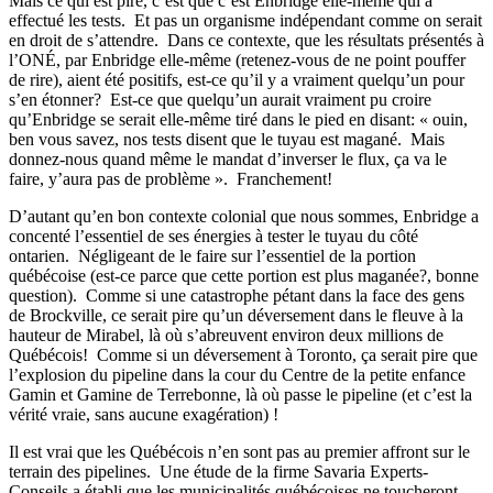
Mais ce qui est pire, c’est que c’est Enbridge elle-même qui a
effectué les tests. Et pas un organisme indépendant comme on serait
en droit de s’attendre. Dans ce contexte, que les résultats présentés à
l’ONÉ, par Enbridge elle-même (retenez-vous de ne point pouffer
de rire), aient été positifs, est-ce qu’il y a vraiment quelqu’un pour
s’en étonner? Est-ce que quelqu’un aurait vraiment pu croire
qu’Enbridge se serait elle-même tiré dans le pied en disant: « ouin,
ben vous savez, nos tests disent que le tuyau est magané. Mais
donnez-nous quand même le mandat d’inverser le flux, ça va le
faire, y’aura pas de problème ». Franchement!
D’autant qu’en bon contexte colonial que nous sommes, Enbridge a
concenté l’essentiel de ses énergies à tester le tuyau du côté
ontarien. Négligeant de le faire sur l’essentiel de la portion
québécoise (est-ce parce que cette portion est plus maganée?, bonne
question). Comme si une catastrophe pétant dans la face des gens
de Brockville, ce serait pire qu’un déversement dans le fleuve à la
hauteur de Mirabel, là où s’abreuvent environ deux millions de
Québécois! Comme si un déversement à Toronto, ça serait pire que
l’explosion du pipeline dans la cour du Centre de la petite enfance
Gamin et Gamine de Terrebonne, là où passe le pipeline (et c’est la
vérité vraie, sans aucune exagération) !
Il est vrai que les Québécois n’en sont pas au premier affront sur le
terrain des pipelines. Une étude de la firme Savaria Experts-
Conseils a établi que les municipalités québécoises ne toucheront