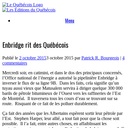
Skip
to
content
Menu
Enbridge rit des Québécois
Publié le
2 octobre 2015
3 octobre 2015
par
Patrick R. Bourgeois
|
4
commentaires
Mercredi soir, en catimini, et dans le dos des principaux concernés,
l’Office national de l’énergie a autorisé la pipelinière Enbridge à
inverser le flux de sa ligne 9B. Dans les faits, cela signifie qu’un
tuyau aussi vieux que Matusalem servira à diriger quelque 300 000
barils de pétrole bitumineux de l’Ouest vers les raffineries de l’Est
de Montréal. Il traversera tous les cours d’eau se trouvant sur sa
route. Risquant de ce fait de les polluer durablement.
Ça fait des années que les Albertains espèrent sortir leur pétrole par
l’Est. Stephen Harper, leur allié, a tout fait pour que la chose soit
possible. Il l’a fait, entre autres choses, en affaiblissant les