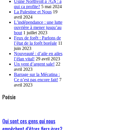
Usine Northvolt à 7G$ : à
qui ça profite?
5 mai 2024
La Palestine et Nous
19
avril 2024
L’indépendance : une lutte
ouvrière à mener jusqu’au
bout
1 juillet 2023
Feux de forêt : Parlons de
l’état de la forêt boréale
11
juin 2023
Nouveauté : d’aile en ailes
l’élan vital!
29 avril 2023
Un vent d’argent sale!
22
avril 2023
Barrage sur la Mécatina :
Ce n’est pas encore fait!
7
avril 2023
Poésie
Qui sont ces gens qui nous
empêchent d’êtres fiers·ères?