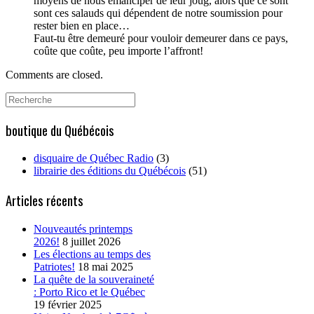
moyens de nous émanciper de leur joug, alors que ce sont
sont ces salauds qui dépendent de notre soumission pour
rester bien en place…
Faut-tu être demeuré pour vouloir demeurer dans ce pays,
coûte que coûte, peu importe l’affront!
Comments are closed.
Search
for:
boutique du Québécois
disquaire de Québec Radio
(3)
librairie des éditions du Québécois
(51)
Articles récents
Nouveautés printemps
2026!
8 juillet 2026
Les élections au temps des
Patriotes!
18 mai 2025
La quête de la souveraineté
: Porto Rico et le Québec
19 février 2025