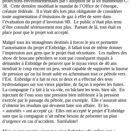
protections environnementales par l’adoption de la loi mammouth C-
38. Cette dernière modifiait le mandat de l’Office de l’énergie,
créature fédérale. Il n’était dès lors plus obligatoire de considérer
toute augmentation d’émissions de gaz à effet de serre dans
l’évaluation du projet d’inversion 9B. Le public n’était plus tenu
d’être consulté sérieusement non plus. Partant de là, tout était en
place pour que le projet soit accepté.
Malgré tous les stratagèmes destinés à forcer le jeu et permettre
l’autorisation du projet d’Enbridge, il fallait tout de même donner
l’impression aux gens que le projet était sécuritaire. Les maîtres des
show de boucane pétroliers se sont par conséquent risqués à
demander à Enbridge de prouver que le tuyau vieux de 40 ans
tiendrait le coup encore un peu, serait capable de supporter la hausse
de pression qu’on lui ferait subir en acheminant tout ce pétrole vers
l’Est. Enbridge n’a fait ni eux ni deux et a effectué des tests
hydrostatiques sur son vieux pipeline, de façon à repérer les fuites.
La compagnie l’a fait à la va-vite, en bâclant les tests, bien sûr. En
injectant de l’eau sous une pression bien inférieure à la pression
exercée par le passage du pétrole, par exemple. Elle s’assurait ainsi
d’obtenir les résultats qui devaient faire son affaire. Et les
« autorités » ont accepté ça. Elles ont accepté le projet d’Enbridge
sans que la compagnie n’ait même besoin de présenter un plan
d’urgence en cas d’accident. Surréaliste!