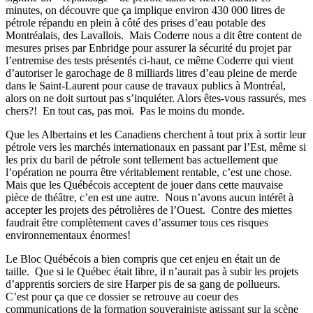
minutes, on découvre que ça implique environ 430 000 litres de
pétrole répandu en plein à côté des prises d’eau potable des
Montréalais, des Lavallois. Mais Coderre nous a dit être content de
mesures prises par Enbridge pour assurer la sécurité du projet par
l’entremise des tests présentés ci-haut, ce même Coderre qui vient
d’autoriser le garochage de 8 milliards litres d’eau pleine de merde
dans le Saint-Laurent pour cause de travaux publics à Montréal,
alors on ne doit surtout pas s’inquiéter. Alors êtes-vous rassurés, mes
chers?! En tout cas, pas moi. Pas le moins du monde.
Que les Albertains et les Canadiens cherchent à tout prix à sortir leur
pétrole vers les marchés internationaux en passant par l’Est, même si
les prix du baril de pétrole sont tellement bas actuellement que
l’opération ne pourra être véritablement rentable, c’est une chose.
Mais que les Québécois acceptent de jouer dans cette mauvaise
pièce de théâtre, c’en est une autre. Nous n’avons aucun intérêt à
accepter les projets des pétrolières de l’Ouest. Contre des miettes
faudrait être complètement caves d’assumer tous ces risques
environnementaux énormes!
Le Bloc Québécois a bien compris que cet enjeu en était un de
taille. Que si le Québec était libre, il n’aurait pas à subir les projets
d’apprentis sorciers de sire Harper pis de sa gang de pollueurs.
C’est pour ça que ce dossier se retrouve au coeur des
communications de la formation souverainiste agissant sur la scène