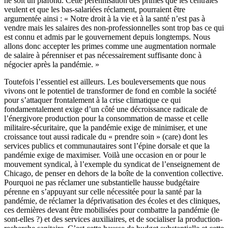
ne soit un plafond. Cette pérennisation des primes que les centrales
veulent et que les bas-salariées réclament, pourraient être
argumentée ainsi : « Notre droit à la vie et à la santé n’est pas à
vendre mais les salaires des non-professionnelles sont trop bas ce qui
est connu et admis par le gouvernement depuis longtemps. Nous
allons donc accepter les primes comme une augmentation normale
de salaire à pérenniser et pas nécessairement suffisante donc à
négocier après la pandémie. »
Toutefois l’essentiel est ailleurs. Les bouleversements que nous
vivons ont le potentiel de transformer de fond en comble la société
pour s’attaquer frontalement à la crise climatique ce qui
fondamentalement exige d’un côté une décroissance radicale de
l’énergivore production pour la consommation de masse et celle
militaire-sécuritaire, que la pandémie exige de minimiser, et une
croissance tout aussi radicale du « prendre soin » (care) dont les
services publics et communautaires sont l’épine dorsale et que la
pandémie exige de maximiser. Voilà une occasion en or pour le
mouvement syndical, à l’exemple du syndicat de l’enseignement de
Chicago, de penser en dehors de la boîte de la convention collective.
Pourquoi ne pas réclamer une substantielle hausse budgétaire
pérenne en s’appuyant sur celle nécessitée pour la santé par la
pandémie, de réclamer la déprivatisation des écoles et des cliniques,
ces dernières devant être mobilisées pour combattre la pandémie (le
sont-elles ?) et des services auxiliaires, et de socialiser la production-