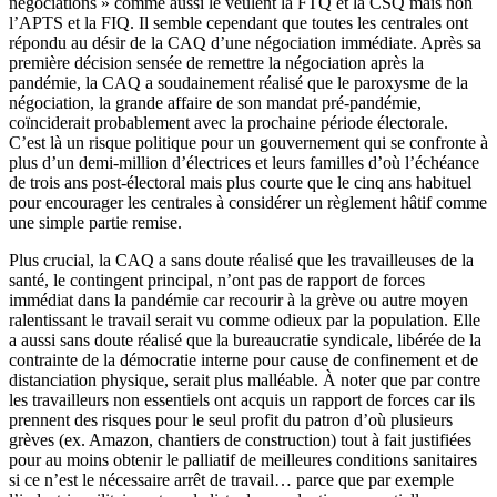
négociations » comme aussi le veulent la FTQ et la CSQ mais non
l’APTS et la FIQ. Il semble cependant que toutes les centrales ont
répondu au désir de la CAQ d’une négociation immédiate. Après sa
première décision sensée de remettre la négociation après la
pandémie, la CAQ a soudainement réalisé que le paroxysme de la
négociation, la grande affaire de son mandat pré-pandémie,
coïnciderait probablement avec la prochaine période électorale.
C’est là un risque politique pour un gouvernement qui se confronte à
plus d’un demi-million d’électrices et leurs familles d’où l’échéance
de trois ans post-électoral mais plus courte que le cinq ans habituel
pour encourager les centrales à considérer un règlement hâtif comme
une simple partie remise.
Plus crucial, la CAQ a sans doute réalisé que les travailleuses de la
santé, le contingent principal, n’ont pas de rapport de forces
immédiat dans la pandémie car recourir à la grève ou autre moyen
ralentissant le travail serait vu comme odieux par la population. Elle
a aussi sans doute réalisé que la bureaucratie syndicale, libérée de la
contrainte de la démocratie interne pour cause de confinement et de
distanciation physique, serait plus malléable. À noter que par contre
les travailleurs non essentiels ont acquis un rapport de forces car ils
prennent des risques pour le seul profit du patron d’où plusieurs
grèves (ex. Amazon, chantiers de construction) tout à fait justifiées
pour au moins obtenir le palliatif de meilleures conditions sanitaires
si ce n’est le nécessaire arrêt de travail… parce que par exemple