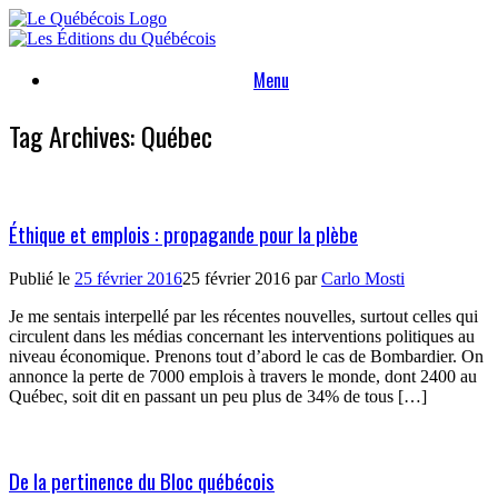
Skip
to
content
Menu
Tag Archives:
Québec
Éthique et emplois : propagande pour la plèbe
Publié le
25 février 2016
25 février 2016
par
Carlo Mosti
Je me sentais interpellé par les récentes nouvelles, surtout celles qui
circulent dans les médias concernant les interventions politiques au
niveau économique. Prenons tout d’abord le cas de Bombardier. On
annonce la perte de 7000 emplois à travers le monde, dont 2400 au
Québec, soit dit en passant un peu plus de 34% de tous […]
De la pertinence du Bloc québécois