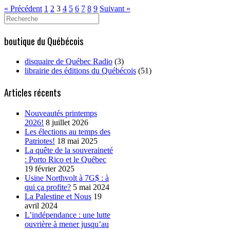
« Précédent
1
2
3
4
5
6
7
8
9
Suivant »
Search
for:
boutique du Québécois
disquaire de Québec Radio
(3)
librairie des éditions du Québécois
(51)
Articles récents
Nouveautés printemps
2026!
8 juillet 2026
Les élections au temps des
Patriotes!
18 mai 2025
La quête de la souveraineté
: Porto Rico et le Québec
19 février 2025
Usine Northvolt à 7G$ : à
qui ça profite?
5 mai 2024
La Palestine et Nous
19
avril 2024
L’indépendance : une lutte
ouvrière à mener jusqu’au