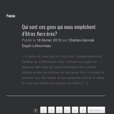
Poésie
Qui sont ces gens qui nous empêchent
d’êtres fiers·ères?
Charles-Vannak
Publié le
18 février 2019
par
Dupin-Létourneau
« À celles et ceux qui ont lutté pour l’indépendance du
Québec et la Révolution Aux crottées aux poils en-
dessous des bras pis sans brassières Aux crottés
barbus armés de bombes pis de pavés Aux ouvrières et
ouvriers aux dos brisés et aux poumons noircis À celles
et ceux qui luttent encore pour ce même […]
Post navigation
1
2
3
4
5
6
7
Suivant »