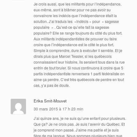
Je crois aussi, que les militants pour l’indépendance,
eux-même, sont à blâmer pour ne pas avoir su
convaincre les indécis que l’indépendance était la
solution. J’ai traduis les »indécis » pour » sagesse
populaire » . Qu’est-ce qu’elle fait la sagesse
populaire? Elle se range toujours du côté du plus fort.
Aux militants indépendantistes de prouver ou faire
croire que l’indépendance est le côté le plus fort.
Simple à comprendre, dure à exécuter il semble. Et je
dirais plus que Marcel Tessier, si les québecois
connaissaient leur histoire, ils seraient tous dans la rue
entrin de tout bruler. Si nous continuons à croire que 5
partis indépendantiste renversera 1 parti fédéraliste on
aime ça perdre. C’est très québecois de perdre en tout
cas, y’a pas de doute.
Erika Smit-Mouvet
30 mars 2015 à 17 h 23 min
J’ai quinze ans, je ne suis qu’une enfant pour plusieurs.
Que ça? Je ne crois pas. Je suis l’avenir du Québec. Et
je comprend mon passé. J’aime ma patrie et je suis
fière de ma langue. Nous sommes plusieurs,bien que