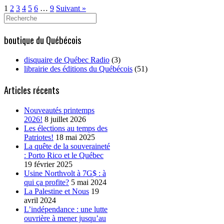
1
2
3
4
5
6
…
9
Suivant »
Search
for:
boutique du Québécois
disquaire de Québec Radio
(3)
librairie des éditions du Québécois
(51)
Articles récents
Nouveautés printemps
2026!
8 juillet 2026
Les élections au temps des
Patriotes!
18 mai 2025
La quête de la souveraineté
: Porto Rico et le Québec
19 février 2025
Usine Northvolt à 7G$ : à
qui ça profite?
5 mai 2024
La Palestine et Nous
19
avril 2024
L’indépendance : une lutte
ouvrière à mener jusqu’au