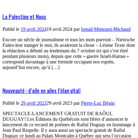
La Palestine et Nous
Publié le
19 avril 2024
19 avril 2024
par
Ismail Mimouni-Michaud
Encore un siècle de journalisme et tous les mots pueront – Nietzsche
Faites-leur manger le mot, ils avaleront la chose – Lénine Texte dont
la rédaction a débuté au lendemain du 7 octobre (et qui s’est étiré
pendant plusieurs mois), depuis que cette « guerre Israël-Hamas »
correspond davantage à une formule occupant nos esprits,
aujourd’hui encore, qu’à […]
Nouveauté : d’aile en ailes l’élan vital!
Publié le
29 avril 2023
29 avril 2023
par
Pierre-Luc Bégin
SPECTACLE-LANCEMENT GRATUIT DE RAÔUL
DUGUAY! Les Éditions du Québécois sont fières d’annoncer le
lancement de ce recueil de poèmes de Raôul Duguay en hommage à
Jean Paul Riopelle. Il y aura aussi un spectacle gratuit de Raôul
Duguay ce lundi au Palais Montcalm à Québec qui sera l’occasion