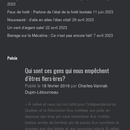
2023
Feux de forêt : Parlons de l’état de la forêt boréale
11 juin 2023
Nouveauté : d’aile en ailes l’élan vital!
29 avril 2023
Un vent d’argent sale!
22 avril 2023
Barrage sur la Mécatina : Ce n’est pas encore fait!
7 avril 2023
Poésie
Qui sont ces gens qui nous empêchent
d’êtres fiers·ères?
Charles-Vannak
Publié le
18 février 2019
par
Dupin-Létourneau
« À celles et ceux qui ont lutté pour l’indépendance du
Québec et la Révolution Aux crottées aux poils en-
dessous des bras pis sans brassières Aux crottés
barbus armés de bombes pis de pavés Aux ouvrières et
ouvriers aux dos brisés et aux poumons noircis À celles