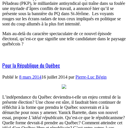
Péladeau (PKP), le milliardaire antisyndical qui traîne dans sa foulée
une myriade d’âpres conflits de travail, a annoncé hier qu’il se
présente sous la bannière du PQ dans St-Jérôme.
Les voyants
rouges sur les écrans radars de tous ceux impliqués en politique se
sont du coup allumés à la plus fort intensité.
Mais au-delà du caractère spectaculaire de ce nouvel épisode
électoral, qu’est-ce que signifie une telle candidature dans le paysage
québécois ?
Pour la République du Québec
Publié le
8 mars 2014
16 juillet 2014
par
Pierre-Luc Bégin
L’indépendance du Québec deviendra-t-elle un enjeu central de la
présente élection? Une chose est sûre, il faudrait bien continuer de
réfléchir à la forme que prendra le Québec souverain et à la
démarche pour nous y amener. Yanick Barrette, dans son nouvel
essai, propose
L’idéal républicain
. Qu’est-ce que le républicanisme?
Quelle forme devrait-il prendre au Québec? Comment atteindre cet
idéal d’un Québec libre et républicain? C’est entre autres à ces