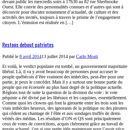
devant public les mercredis soirs à 17h30 au 82 rue Sherbrooke
Ouest. Elle convie des personnalités connues et d’autres qui sont à
découvrir pour discuter notamment d’actualité, de culture et des
activités des invités, toujours à travers le prisme de l’engagement
citoyen. L’émission est réalisée en […]
Restons debout patriotes
Publié le
8 avril 2014
13 juillet 2014
par
Carlo Mosti
Et voilà, le verdict populaire est tombé, un gouvernement majoritaire
libéral. Là, il va y avoir beaucoup de personnes pour accuser le
peuple québécois d’être vraiment des imbéciles, peut-être pour une
partie, je peux le concéder. Mais il y a surtout une bonne partie du
peuple qui est écoeurée au plus haut degré de la politique actuelle.
Réglons tout de suite la question de la division du vote : le vote
péquiste a été divisé par les libéraux et les caquistes, essentiellement.
Comme quoi les clowns qui font la girouette entre les trois sont les
vrais imbéciles heureux, des ignorants de la politique ou des pleutres
qui cèdent au chantage de l’élite et aux sondages truffés de demi-
vérités des médias. Les résultats d’ON et QS sont principalement
ceux de votes de convictions, acquis chèrement grâce au travail de
terrain acharné, j’en ai une petite idée maintenant pour l’avoir vécu.