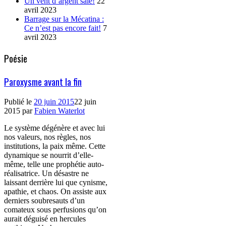
Un vent d’argent sale!
22
avril 2023
Barrage sur la Mécatina :
Ce n’est pas encore fait!
7
avril 2023
Poésie
Paroxysme avant la fin
Publié le
20 juin 2015
22 juin
2015
par
Fabien Waterlot
Le système dégénère et avec lui
nos valeurs, nos règles, nos
institutions, la paix même. Cette
dynamique se nourrit d’elle-
même, telle une prophétie auto-
réalisatrice. Un désastre ne
laissant derrière lui que cynisme,
apathie, et chaos. On assiste aux
derniers soubresauts d’un
comateux sous perfusions qu’on
aurait déguisé en hercules