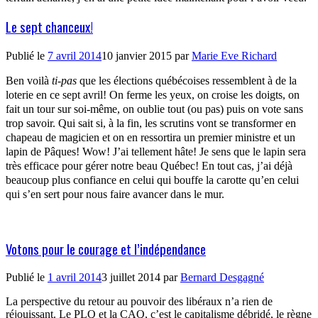
Le sept chanceux!
Publié le
7 avril 2014
10 janvier 2015
par
Marie Eve Richard
Ben voilà
ti-pas
que les élections québécoises ressemblent à de la
loterie en ce sept avril! On ferme les yeux, on croise les doigts, on
fait un tour sur soi-même, on oublie tout (ou pas) puis on vote sans
trop savoir. Qui sait si, à la fin, les scrutins vont se transformer en
chapeau de magicien et on en ressortira un premier ministre et un
lapin de Pâques! Wow! J’ai tellement hâte! Je sens que le lapin sera
très efficace pour gérer notre beau Québec! En tout cas, j’ai déjà
beaucoup plus confiance en celui qui bouffe la carotte qu’en celui
qui s’en sert pour nous faire avancer dans le mur.
Votons pour le courage et l’indépendance
Publié le
1 avril 2014
3 juillet 2014
par
Bernard Desgagné
La perspective du retour au pouvoir des libéraux n’a rien de
réjouissant. Le PLQ et la CAQ, c’est le capitalisme débridé, le règne