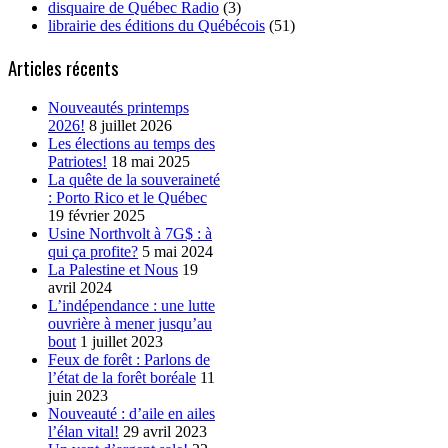
disquaire de Québec Radio
(3)
librairie des éditions du Québécois
(51)
Articles récents
Nouveautés printemps
2026!
8 juillet 2026
Les élections au temps des
Patriotes!
18 mai 2025
La quête de la souveraineté
: Porto Rico et le Québec
19 février 2025
Usine Northvolt à 7G$ : à
qui ça profite?
5 mai 2024
La Palestine et Nous
19
avril 2024
L’indépendance : une lutte
ouvrière à mener jusqu’au
bout
1 juillet 2023
Feux de forêt : Parlons de
l’état de la forêt boréale
11
juin 2023
Nouveauté : d’aile en ailes
l’élan vital!
29 avril 2023