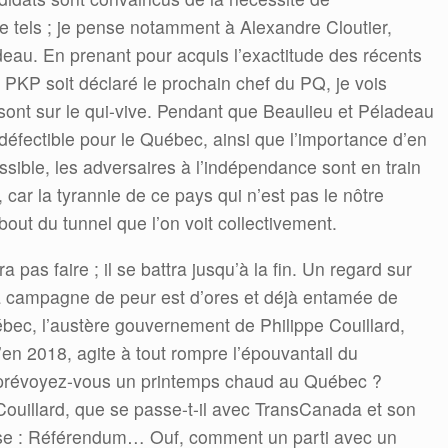
e tels ; je pense notamment à Alexandre Cloutier,
deau. En prenant pour acquis l’exactitude des récents
KP soit déclaré le prochain chef du PQ, je vois
 sont sur le qui-vive. Pendant que Beaulieu et Péladeau
défectible pour le Québec, ainsi que l’importance d’en
ssible, les adversaires à l’indépendance sont en train
 car la tyrannie de ce pays qui n’est pas le nôtre
out du tunnel que l’on voit collectivement.
a pas faire ; il se battra jusqu’à la fin. Un regard sur
 la campagne de peur est d’ores et déjà entamée de
ébec, l’austère gouvernement de Philippe Couillard,
’en 2018, agite à tout rompre l’épouvantail du
prévoyez-vous un printemps chaud au Québec ?
uillard, que se passe-t-il avec TransCanada et son
onse : Référendum… Ouf, comment un parti avec un