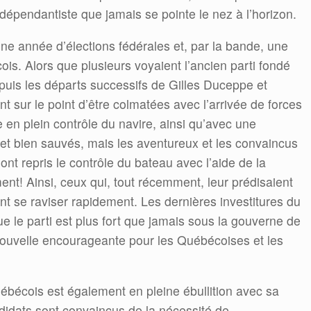
ndépendantiste que jamais se pointe le nez à l’horizon.
e année d’élections fédérales et, par la bande, une
is. Alors que plusieurs voyaient l’ancien parti fondé
puis les départs successifs de Gilles Duceppe et
ont sur le point d’être colmatées avec l’arrivée de forces
e en plein contrôle du navire, ainsi qu’avec une
el et bien sauvés, mais les aventureux et les convaincus
 ont repris le contrôle du bateau avec l’aide de la
ement! Ainsi, ceux qui, tout récemment, leur prédisaient
t se raviser rapidement. Les dernières investitures du
ue le parti est plus fort que jamais sous la gouverne de
nouvelle encourageante pour les Québécoises et les
québécois est également en pleine ébullition avec sa
ndidats sont convaincus de la nécessité de