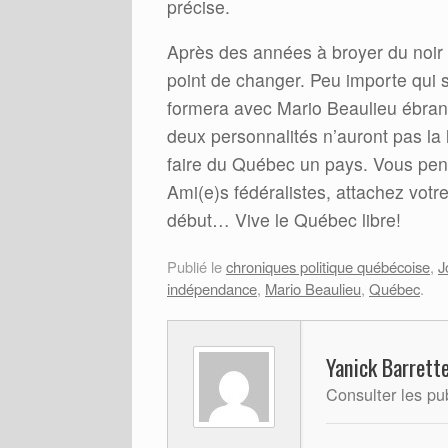
précise.
Après des années à broyer du noir 
point de changer. Peu importe qui s
formera avec Mario Beaulieu ébran
deux personnalités n’auront pas la 
faire du Québec un pays. Vous pe
Ami(e)s fédéralistes, attachez votr
début… Vive le Québec libre!
Publié le
chroniques politique québécoise
,
J
indépendance
,
Mario Beaulieu
,
Québec
.
Yanick Barrett
Consulter les pu