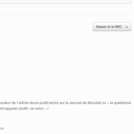
Harper et la SRC
→
teur de l’article devra plutôt écrire sur le Journal de Mouréal ou « le québécois
it appeler plutôt «le colon. »!
 min