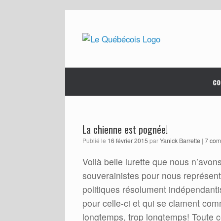
Skip
to
content
co
La chienne est pognée!
Publié le
16 février 2015
par
Yanick Barrette
|
7 com
Voilà belle lurette que nous n’avon
souverainistes pour nous représente
politiques résolument indépendantist
pour celle-ci et qui se clament comm
longtemps, trop longtemps! Toute cet