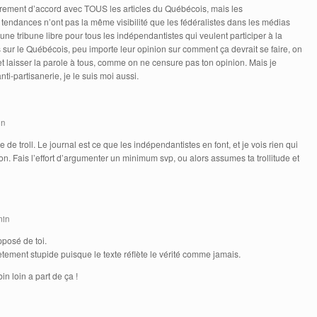
rement d’accord avec TOUS les articles du Québécois, mais les
 tendances n’ont pas la même visibilité que les fédéralistes dans les médias
 une tribune libre pour tous les indépendantistes qui veulent participer à la
 sur le Québécois, peu importe leur opinion sur comment ça devrait se faire, on
et laisser la parole à tous, comme on ne censure pas ton opinion. Mais je
ti-partisanerie, je le suis moi aussi.
in
de troll. Le journal est ce que les indépendantistes en font, et je vois rien qui
hon. Fais l’effort d’argumenter un minimum svp, ou alors assumes ta trollitude et
 min
posé de toi.
tement stupide puisque le texte réflète le vérité comme jamais.
n loin a part de ça !