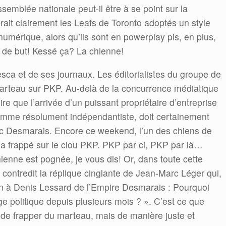
ssemblée nationale peut-il être à se point sur la
irait clairement les Leafs de Toronto adoptés un style
mérique, alors qu’ils sont en powerplay pis, en plus,
n de but! Kessé ça? La chienne!
a et de ses journaux. Les éditorialistes du groupe de
arteau sur PKP. Au-delà de la concurrence médiatique
ire que l’arrivée d’un puissant propriétaire d’entreprise
 comme résolument indépendantiste, doit certainement
c Desmarais. Encore ce weekend, l’un des chiens de
a frappé sur le clou PKP. PKP par ci, PKP par là…
nne est pognée, je vous dis! Or, dans toute cette
ns contredit la réplique cinglante de Jean-Marc Léger qui,
stion à Denis Lessard de l’Empire Desmarais : Pourquoi
e politique depuis plusieurs mois ? ». C’est ce que
rt de frapper du marteau, mais de manière juste et