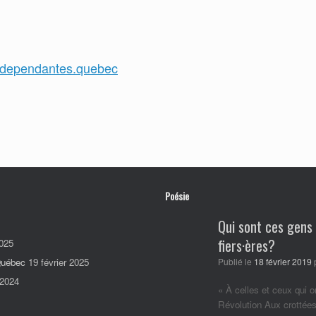
 independantes.quebec
Poésie
Qui sont ces gens
fiers·ères?
025
 Québec
19 février 2025
Publié le
18 février 2019
 2024
« À celles et ceux qui o
Révolution Aux crottées