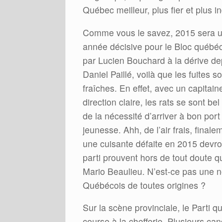
Québec meilleur, plus fier et plus i
Comme vous le savez, 2015 sera un
année décisive pour le Bloc québéco
par Lucien Bouchard à la dérive de
Daniel Paillé, voilà que les fuites s
fraîches. En effet, avec un capitain
direction claire, les rats se sont b
de la nécessité d’arriver à bon port
jeunesse. Ahh, de l’air frais, final
une cuisante défaite en 2015 devron
parti prouvent hors de tout doute q
Mario Beaulieu. N’est-ce pas une 
Québécois de toutes origines ?
Sur la scène provinciale, le Parti 
course à la chefferie. Plusieurs ca