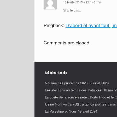
16 février 2015 à 12 h 46 min
Si tu le dis…
D’abord et avant tout |
Pingback:
Comments are closed.
Articles récents
Nouveautés printemps 2026!
8 juillet 2026
Les élections au temps des Patriotes!
18 mai 2
La quête de la souveraineté : Porto Rico et le
Usine Northvolt à 7G$ : à qui ça profite?
5 mai
La Palestine et Nous
19 avril 2024