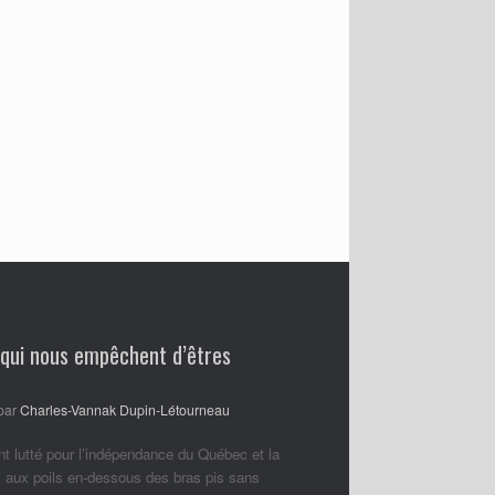
 qui nous empêchent d’êtres
par
Charles-Vannak Dupin-Létourneau
nt lutté pour l’indépendance du Québec et la
 aux poils en-dessous des bras pis sans