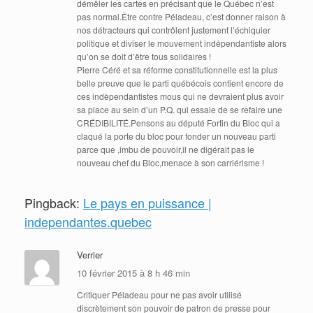
démêler les cartes en précisant que le Québec n’est
pas normal.Être contre Péladeau, c’est donner raison à
nos détracteurs qui contrôlent justement l’échiquier
politique et diviser le mouvement indėpendantiste alors
qu’on se doit d’être tous solidaires !
Pierre Céré et sa réforme constitutionnelle est la plus
belle preuve que le parti québécois contient encore de
ces indèpendantistes mous qui ne devraient plus avoir
sa place au sein d’un P.Q. qui essaie de se refaire une
CRÉDIBILITÉ.Pensons au député Fortin du Bloc qui a
claqué la porte du bloc pour fonder un nouveau parti
parce que ,imbu de pouvoir,il ne digérait pas le
nouveau chef du Bloc,menace à son carriérisme !
Le pays en puissance |
Pingback:
independantes.quebec
Verrier
10 février 2015 à 8 h 46 min
Critiquer Péladeau pour ne pas avoir utilisé
discrètement son pouvoir de patron de presse pour