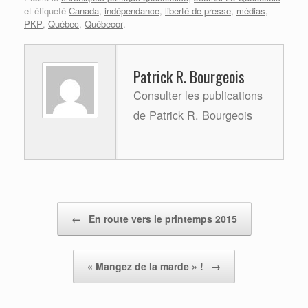
et étiqueté
Canada
,
indépendance
,
liberté de presse
,
médias
,
PKP
,
Québec
,
Québecor
.
Patrick R. Bourgeois
Consulter les publications
de Patrick R. Bourgeois
Post navigation
←
En route vers le printemps 2015
« Mangez de la marde » !
→