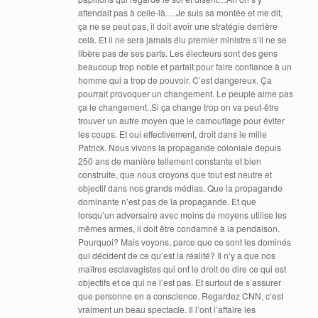
attendait pas à celle-là….Je suis sa montée et me dit,
ça ne se peut pas, il doit avoir une stratégie derrière
celà. Et il ne sera jamais élu premier ministre s’il ne se
libère pas de ses parts. Les électeurs sont des gens
beaucoup trop noble et parfait pour faire confiance à un
homme qui a trop de pouvoir. C’est dangereux. Ça
pourrait provoquer un changement. Le peuple aime pas
ça le changement..Si ça change trop on va peut-être
trouver un autre moyen que le camouflage pour éviter
les coups. Et oui effectivement, droit dans le mille
Patrick. Nous vivons la propagande coloniale depuis
250 ans de manière tellement constante et bien
construite, que nous croyons que tout est neutre et
objectif dans nos grands médias. Que la propagande
dominante n’est pas de la propagande. Et que
lorsqu’un adversaire avec moins de moyens utilise les
mêmes armes, il doit être condamné à la pendaison.
Pourquoi? Mais voyons, parce que ce sont les dominés
qui décident de ce qu’est la réalité? Il n’y a que nos
maîtres esclavagistes qui ont le droit de dire ce qui est
objectifs et ce qui ne l’est pas. Et surtout de s’assurer
que personne en a conscience. Regardez CNN, c’est
vraiment un beau spectacle. Il l’ont l’affaire les