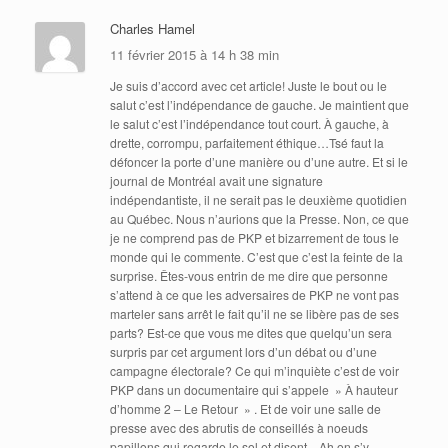
Charles Hamel
11 février 2015 à 14 h 38 min
Je suis d’accord avec cet article! Juste le bout ou le
salut c’est l’indépendance de gauche. Je maintient que
le salut c’est l’indépendance tout court. À gauche, à
drette, corrompu, parfaitement éthique…Tsé faut la
défoncer la porte d’une manière ou d’une autre. Et si le
journal de Montréal avait une signature
indépendantiste, il ne serait pas le deuxième quotidien
au Québec. Nous n’aurions que la Presse. Non, ce que
je ne comprend pas de PKP et bizarrement de tous le
monde qui le commente. C’est que c’est la feinte de la
surprise. Êtes-vous entrin de me dire que personne
s’attend à ce que les adversaires de PKP ne vont pas
marteler sans arrêt le fait qu’il ne se libère pas de ses
parts? Est-ce que vous me dites que quelqu’un sera
surpris par cet argument lors d’un débat ou d’une
campagne électorale? Ce qui m’inquiète c’est de voir
PKP dans un documentaire qui s’appele » À hauteur
d’homme 2 – Le Retour » . Et de voir une salle de
presse avec des abrutis de conseillés à noeuds
papillons qui regarde le sol et disent…Ah on s’y