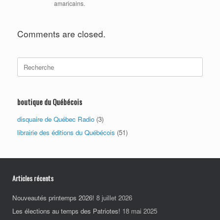
amaricains.
Comments are closed.
Search
for:
boutique du Québécois
disquaire de Québec Radio
(3)
librairie des éditions du Québécois
(51)
Articles récents
Nouveautés printemps 2026!
8 juillet 2026
Les élections au temps des Patriotes!
18 mai 2025