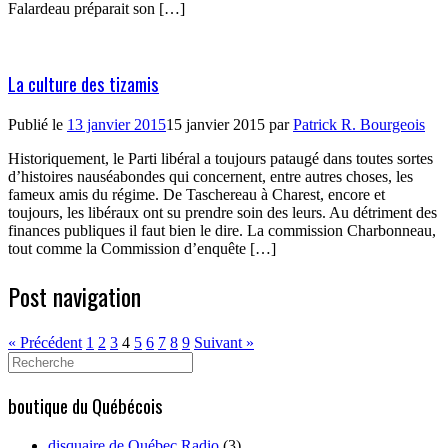
Falardeau préparait son […]
La culture des tizamis
Publié le
13 janvier 2015
15 janvier 2015
par
Patrick R. Bourgeois
Historiquement, le Parti libéral a toujours pataugé dans toutes sortes
d’histoires nauséabondes qui concernent, entre autres choses, les
fameux amis du régime. De Taschereau à Charest, encore et
toujours, les libéraux ont su prendre soin des leurs. Au détriment des
finances publiques il faut bien le dire. La commission Charbonneau,
tout comme la Commission d’enquête […]
Post navigation
« Précédent
1
2
3
4
5
6
7
8
9
Suivant »
Search
for:
boutique du Québécois
disquaire de Québec Radio
(3)