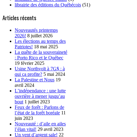
librairie des éditions du Québécois
(51)
Articles récents
Nouveautés printemps
2026!
8 juillet 2026
Les élections au temps des
Patriotes!
18 mai 2025
La quête de la souveraineté
: Porto Rico et le Québec
19 février 2025
Usine Northvolt à 7G$ : à
qui ça profite?
5 mai 2024
La Palestine et Nous
19
avril 2024
L’indépendance : une lutte
ouvrière à mener jusqu’au
bout
1 juillet 2023
Feux de forêt : Parlons de
l’état de la forêt boréale
11
juin 2023
Nouveauté : d’aile en ailes
l’élan vital!
29 avril 2023
Un vent d’argent sale!
22