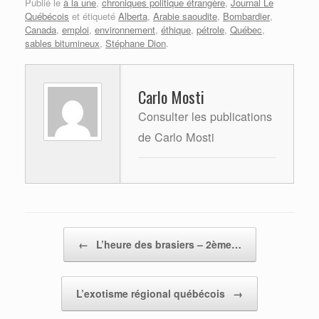
Publié le
à la une
,
chroniques politique étrangère
,
Journal Le
Québécois
et étiqueté
Alberta
,
Arabie saoudite
,
Bombardier
,
Canada
,
emploi
,
environnement
,
éthique
,
pétrole
,
Québec
,
sables bitumineux
,
Stéphane Dion
.
Carlo Mosti
Consulter les publications
de Carlo Mosti
Post navigation
←
L’heure des brasiers – 2ème…
L’exotisme régional québécois
→