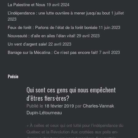
La Palestine et Nous
19 avril 2024
L’indépendance : une lutte ouvrière à mener jusqu’au bout
1 juillet
2023
Feux de forêt : Parlons de l’état de la forêt boréale
11 juin 2023
Nouveauté : d’aile en ailes l’élan vital!
29 avril 2023
Un vent d’argent sale!
22 avril 2023
Barrage sur la Mécatina : Ce n’est pas encore fait!
7 avril 2023
Poésie
Qui sont ces gens qui nous empêchent
d’êtres fiers·ères?
Charles-Vannak
Publié le
18 février 2019
par
Dupin-Létourneau
« À celles et ceux qui ont lutté pour l’indépendance du
Québec et la Révolution Aux crottées aux poils en-