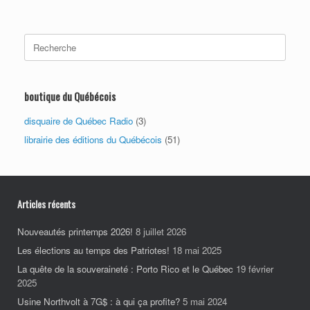
Search
for:
boutique du Québécois
disquaire de Québec Radio
(3)
librairie des éditions du Québécois
(51)
Articles récents
Nouveautés printemps 2026!
8 juillet 2026
Les élections au temps des Patriotes!
18 mai 2025
La quête de la souveraineté : Porto Rico et le Québec
19 février
2025
Usine Northvolt à 7G$ : à qui ça profite?
5 mai 2024