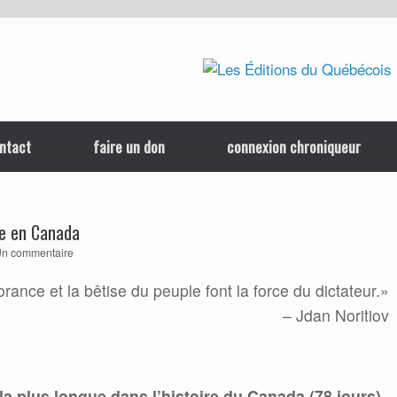
ntact
faire un don
connexion chroniqueur
re en Canada
n commentaire
orance et la bêtise du peuple font la force du dictateur.»
– Jdan Noritiov
 la plus longue dans l’histoire du Canada (78 jours)