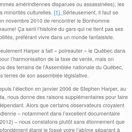
emmes amérindiennes disparues ou assassinées), les
s minorités culturelles.
[1]
Sérieusement, il faut se
n en novembre 2010 de rencontrer le Bonhomme
aume! Ça sent l’histoire du gars qui ne tient pas ses
ilités, préférant vivre dans un monde fantaisiste.
seulement Harper a fait « poireauter » le Québec dans
 pour l’harmonisation de la taxe de vente, mais on
pos des terrains de l’Assemblée nationale du Québec,
s terres de son assemblée législative.
epuis l’élection en janvier 2006 de Stephen Harper, au
da, nous donne des raisons supplémentaires pour faire
épendant. Alors que certains observateurs croyaient
nadienne – notamment dans l’excellent documentaire
2012) – nous constatons plutôt sans étonnement que
fondément élargi le fossé voire l’abîme séparant à