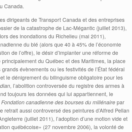
 du Canada.
des dirigeants de Transport Canada et des entreprises
ssier de la catastrophe de Lac-Mégantic (juillet 2013),
lors des inondations du Richelieu (mai 2011),
 canadienne du blé (alors que 40 à 45% de l’économie
ion de l’offre), le désir d’implanter une réforme de
 principalement du Québec et des Maritimes, la place
s grands évènements ou les festivités de l’État fédéral
et le dénigrement du bilinguisme obligatoire pour les
dian
, l’abolition controversée du registre des armes à
end toujours les données qui lui appartiennent, le
a
Fondation canadienne des bourses du
millénaire
par
le retrait aussi controversé des peintures d’Alfred Pellan
Angleterre (juillet 2011), l’adoption d’une motion vide et
«nation québécoise» (27 novembre 2006), la volonté de