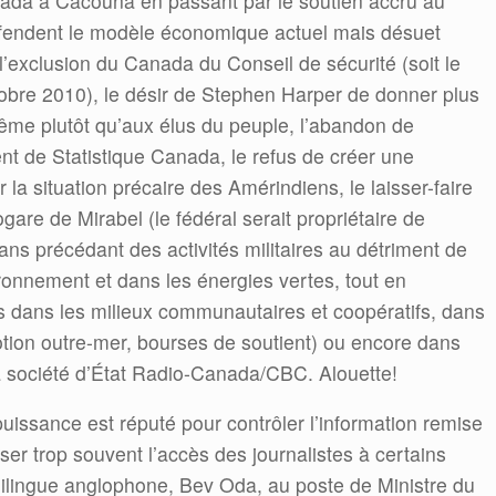
nada à Cacouna en passant par le soutien accru au
fendent le modèle économique actuel mais désuet
 l’exclusion du Canada du Conseil de sécurité (soit le
obre 2010), le désir de Stephen Harper de donner plus
ême plutôt qu’aux élus du peuple, l’abandon de
ent de Statistique Canada, le refus de créer une
la situation précaire des Amérindiens, le laisser-faire
gare de Mirabel (le fédéral serait propriétaire de
sans précédant des activités militaires au détriment de
ronnement et dans les énergies vertes, tout en
 dans les milieux communautaires et coopératifs, dans
otion outre-mer, bourses de soutient) ou encore dans
la société d’État Radio-Canada/CBC. Alouette!
uissance est réputé pour contrôler l’information remise
er trop souvent l’accès des journalistes à certains
ilingue anglophone, Bev Oda, au poste de Ministre du