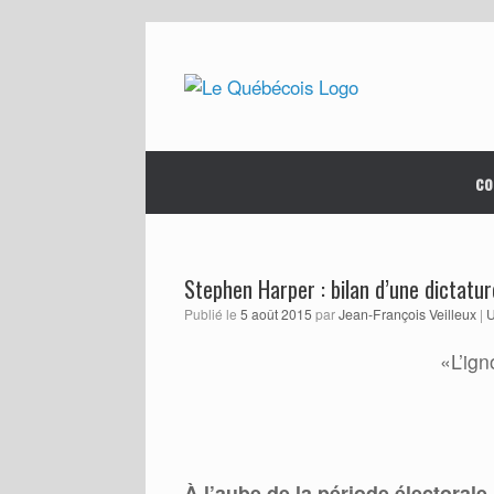
Skip
to
content
co
Stephen Harper : bilan d’une dictatu
Publié le
5 août 2015
par
Jean-François Veilleux
|
U
«L’ign
À l’aube de la période électorale