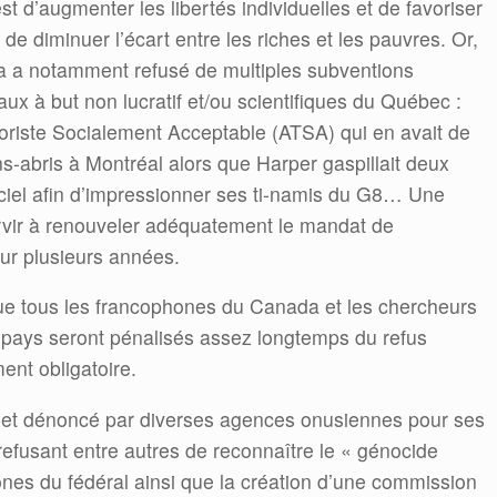
st d’augmenter les libertés individuelles et de favoriser
de diminuer l’écart entre les riches et les pauvres. Or,
 a notamment refusé de multiples subventions
ux à but non lucratif et/ou scientifiques du Québec :
roriste Socialement Acceptable (ATSA) qui en avait de
ns-abris à Montréal alors que Harper gaspillait deux
ificiel afin d’impressionner ses ti-namis du G8… Une
vir à renouveler adéquatement le mandat de
ur plusieurs années.
que tous les francophones du Canada et les chercheurs
 pays seront pénalisés assez longtemps du refus
nt obligatoire.
 et dénoncé par diverses agences onusiennes pour ses
refusant entre autres de reconnaître le « génocide
ones du fédéral ainsi que la création d’une commission