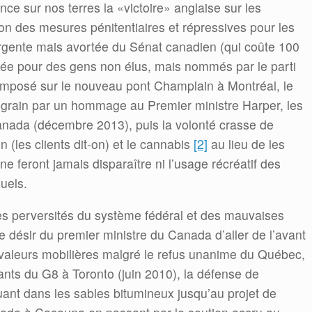
e sur nos terres la «victoire» anglaise sur les
on des mesures pénitentiaires et répressives pour les
urgente mais avortée du Sénat canadien (qui coûte 100
née pour des gens non élus, mais nommés par le parti
imposé sur le nouveau pont Champlain à Montréal, le
grain par un hommage au Premier ministre Harper, les
nada (décembre 2013), puis la volonté crasse de
n (les clients dit-on) et le cannabis
[2]
au lieu de les
ne feront jamais disparaître ni l’usage récréatif des
uels.
des perversités du système fédéral et des mauvaises
 désir du premier ministre du Canada d’aller de l’avant
valeurs mobilières malgré le refus unanime du Québec,
ants du G8 à Toronto (juin 2010), la défense de
lluant dans les sables bitumineux jusqu’au projet de