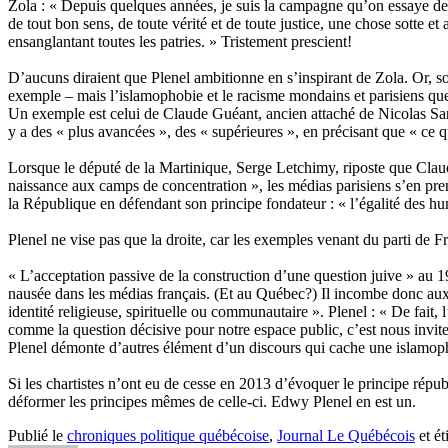
Zola : « Depuis quelques années, je suis la campagne qu’on essaye de f
de tout bon sens, de toute vérité et de toute justice, une chose sotte e
ensanglantant toutes les patries. » Tristement prescient!
D’aucuns diraient que Plenel ambitionne en s’inspirant de Zola. Or, so
exemple – mais l’islamophobie et le racisme mondains et parisiens que l
Un exemple est celui de Claude Guéant, ancien attaché de Nicolas Sarko
y a des « plus avancées », des « supérieures », en précisant que « ce q
Lorsque le député de la Martinique, Serge Letchimy, riposte que Claud
naissance aux camps de concentration », les médias parisiens s’en pr
la République en défendant son principe fondateur : « l’égalité des human
Plenel ne vise pas que la droite, car les exemples venant du parti de 
« L’acceptation passive de la construction d’une question juive » au 1
nausée dans les médias français. (Et au Québec?) Il incombe donc aux 
identité religieuse, spirituelle ou communautaire ». Plenel : « De fait, l
comme la question décisive pour notre espace public, c’est nous inviter
Plenel démonte d’autres élément d’un discours qui cache une islamopho
Si les chartistes n’ont eu de cesse en 2013 d’évoquer le principe répub
déformer les principes mêmes de celle-ci. Edwy Plenel en est un.
Publié le
chroniques politique québécoise
,
Journal Le Québécois
et ét