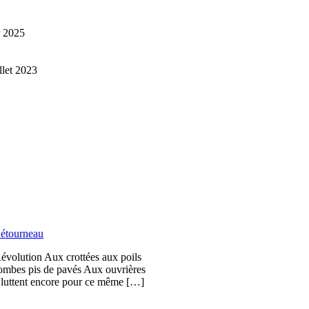
r 2025
illet 2023
étourneau
Révolution Aux crottées aux poils
bombes pis de pavés Aux ouvrières
i luttent encore pour ce même […]