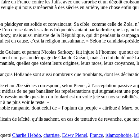
aire en France contre les Juifs, avec une surprise et un dégoût croissa
t aveugle qui nous ramènerait à des siècles en arrière, une chose enfin qui
n plaidoyer est solide et convaincant. Sa cible, comme celle de Zola, n’
’on croise dans les salons fréquentés autant par la droite que la gauche
zy, mais aussi ministre de la République, qui dit pendant la campagne él
ui est en cause, c’est la religion musulmane. » Selon le candidat-présid
e Guéant, et partant Nicolas Sarkozy, fait injure à l’homme, que sur ce
ennent non pas au dérapage de Claude Guéant, mais à celui du député Le
ités, quelles que soient leurs origines, leurs races, leurs croyances, leu
François Hollande sont aussi nombreux que troublants, dont les déclarati
9e et au 20e siècles correspond, selon Plenel, à l’acceptation passive a
médias de ne pas banaliser les représentations qui stigmatisent une po
’obsessionnelle question du foulard est un voile jeté sur nos sensibilités,
 à ne plus voir le reste. »
bie rampante, dont celui de « l’opium du peuple » attribué à Marx, ou e
licain de laïcité, qu’ils sachent, en cas de tentative de revanche, que n
iqueté
Charlie Hebdo
,
chartiste
,
Edwy Plenel
,
France
,
islamophobie
,
laï