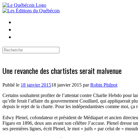
Skip
to
content
Search
for:
Une revanche des chartistes serait malvenue
Publié le
18 janvier 2015
18 janvier 2015
par
Robin Philpot
Certains souhaitent profiter de l’attentat contre Charlie Hebdo pour l
qu’elle ferait l’affaire du gouvernement Couillard, qui appliquerait pl
depuis le rejet de la charte. Pour les indépendantistes comme moi, ça re
Edwy Plenel, cofondateur et président de Médiapart et ancien directeu
Figaro en 1896, deux ans avant son célèbre J’accuse. Plenel dresse un p
ses premières lignes, écrit Plenel, le mot « juifs » par celui de « mus