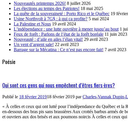
Nouveautés printemps 2026!
8 juillet 2026
Les élections au temps des Patriotes!
18 mai 2025
La quête de la souveraineté : Porto Rico et le Québec
19 févrie
Usine Northvolt à 7G$ : à qui ça profite?
5 mai 2024
La Palestine et Nous
19 avril 2024
L’indépendance : une lutte ouvrière à mener jusqu’au bout
1 ju
Feux de forêt : Parlons de l’état de la forêt boréale
11 juin 2023
Nouveauté : d’aile en ailes l’élan vital!
29 avril 2023
Un vent d’argent sale!
22 avril 2023
Barrage sur la Mécatina : Ce n’est pas encore fait!
7 avril 2023
Poésie
Qui sont ces gens qui nous empêchent d’êtres fiers·ères?
Publié le
18 février 2019
18 février 2019
par
Charles-Vannak Dupin-L
« À celles et ceux qui ont lutté pour l’indépendance du Québec et la 
en-dessous des bras pis sans brassières Aux crottés barbus armés de 
et ouvriers aux dos brisés et aux poumons noircis À celles et ceux qu