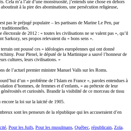
nts. Cela m’a l’air d’une monstruosité, j’entends une chose en dehors
 aboutirait à la pire des abominations, une persécution religieuse,
est pas le préjugé populaire – les partisans de Marine Le Pen, par
 traditionnelles.
ectorale de 2012 : « toutes les civilisations ne se valent pas », qu’il
ent Sarkozy, ses propos relevaient du « bons sens ».
 terrain ont poussé ces « idéologies européennes qui ont donné
tchimy. Pour Plenel, le député de la Martinique a sauvé l’honneur de
rs cultures, leurs civilisations. »
ons de l’actuel premier ministre Manuel Valls sur les Roms.
ujourd’hui d’un « problème de l’Islam en France », paroles entendues à
pulation d’hommes, de femmes et d’enfants, « au prétexte de leur
 générosités et curiosités. Brandir la visibilité de ce morceau de tissu
ncore la loi sur la laïcité de 1905.
ombreux sont les penseurs de la république qui les accuseraient d’en
cité
,
Pour les Juifs
,
Pour les musulmans
,
Québec
,
républicain
,
Zola
.