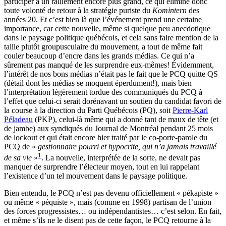
participer à un ralliement encore plus grand, ce qui élimine donc
toute volonté de retour à la stratégie puriste du
Komintern
des
années 20. Et c’est bien là que l’événement prend une certaine
importance, car cette nouvelle, même si quelque peu anecdotique
dans le paysage politique québécois, et cela sans faire mention de la
taille plutôt groupusculaire du mouvement, a tout de même fait
couler beaucoup d’encre dans les grands médias. Ce qui n’a
sûrement pas manqué de les surprendre eux-mêmes! Évidemment,
l’intérêt de nos bons médias n’était pas le fait que le PCQ quitte QS
(détail dont les médias se moquent éperdument!), mais bien
l’interprétation légèrement tordue des communiqués du PCQ à
l’effet que celui-ci serait dorénavant un soutien du candidat favori de
la course à la direction du Parti Québécois (PQ), soit
Pierre-Karl
Péladeau
(PKP), celui-là même qui a donné tant de maux de tête (et
de jambe) aux syndiqués du Journal de Montréal pendant 25 mois
de lockout et qui était encore hier traité par le co-porte-parole du
PCQ de «
gestionnaire pourri et hypocrite, qui n’a jamais travaillé
1
de sa vie
»
. La nouvelle, interprétée de la sorte, ne devait pas
manquer de surprendre l’électeur moyen, tout en lui rappelant
l’existence d’un tel mouvement dans le paysage politique.
Bien entendu, le PCQ n’est pas devenu officiellement « pékapiste »
ou même « péquiste », mais (comme en 1998) partisan de l’union
des forces progressistes… ou indépendantistes… c’est selon. En fait,
et même s’ils ne le disent pas de cette façon, le PCQ retourne à la