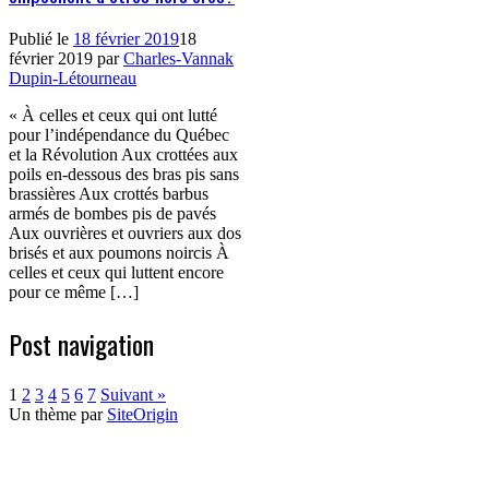
Publié le
18 février 2019
18
février 2019
par
Charles-Vannak
Dupin-Létourneau
« À celles et ceux qui ont lutté
pour l’indépendance du Québec
et la Révolution Aux crottées aux
poils en-dessous des bras pis sans
brassières Aux crottés barbus
armés de bombes pis de pavés
Aux ouvrières et ouvriers aux dos
brisés et aux poumons noircis À
celles et ceux qui luttent encore
pour ce même […]
Post navigation
1
2
3
4
5
6
7
Suivant »
Un thème par
SiteOrigin