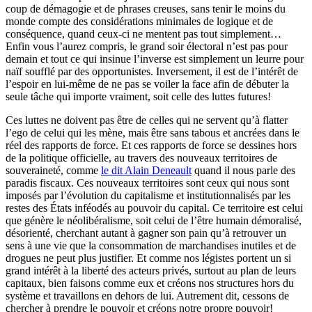
coup de démagogie et de phrases creuses, sans tenir le moins du
monde compte des considérations minimales de logique et de
conséquence, quand ceux-ci ne mentent pas tout simplement…
Enfin vous l’aurez compris, le grand soir électoral n’est pas pour
demain et tout ce qui insinue l’inverse est simplement un leurre pour
naïf soufflé par des opportunistes. Inversement, il est de l’intérêt de
l’espoir en lui-même de ne pas se voiler la face afin de débuter la
seule tâche qui importe vraiment, soit celle des luttes futures!
Ces luttes ne doivent pas être de celles qui ne servent qu’à flatter
l’ego de celui qui les mène, mais être sans tabous et ancrées dans le
réel des rapports de force. Et ces rapports de force se dessines hors
de la politique officielle, au travers des nouveaux territoires de
souveraineté, comme
le dit Alain Deneault
quand il nous parle des
paradis fiscaux. Ces nouveaux territoires sont ceux qui nous sont
imposés par l’évolution du capitalisme et institutionnalisés par les
restes des États inféodés au pouvoir du capital. Ce territoire est celui
que génère le néolibéralisme, soit celui de l’être humain démoralisé,
désorienté, cherchant autant à gagner son pain qu’à retrouver un
sens à une vie que la consommation de marchandises inutiles et de
drogues ne peut plus justifier. Et comme nos légistes portent un si
grand intérêt à la liberté des acteurs privés, surtout au plan de leurs
capitaux, bien faisons comme eux et créons nos structures hors du
système et travaillons en dehors de lui. Autrement dit, cessons de
chercher à prendre le pouvoir et créons notre propre pouvoir!