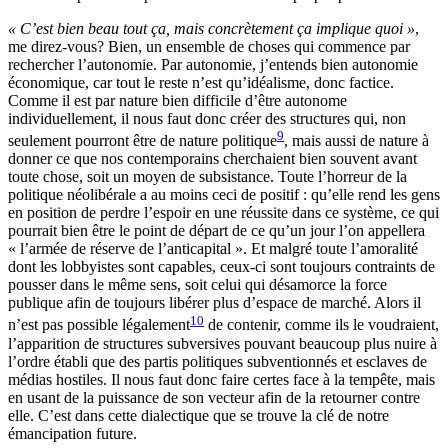
« C’est bien beau tout ça, mais concrètement ça implique quoi »
,
me direz-vous? Bien, un ensemble de choses qui commence par
rechercher l’autonomie. Par autonomie, j’entends bien autonomie
économique, car tout le reste n’est qu’idéalisme, donc factice.
Comme il est par nature bien difficile d’être autonome
individuellement, il nous faut donc créer des structures qui, non
9
seulement pourront être de nature politique
, mais aussi de nature à
donner ce que nos contemporains cherchaient bien souvent avant
toute chose, soit un moyen de subsistance. Toute l’horreur de la
politique néolibérale a au moins ceci de positif : qu’elle rend les gens
en position de perdre l’espoir en une réussite dans ce système, ce qui
pourrait bien être le point de départ de ce qu’un jour l’on appellera
« l’armée de réserve de l’anticapital ». Et malgré toute l’amoralité
dont les lobbyistes sont capables, ceux-ci sont toujours contraints de
pousser dans le même sens, soit celui qui désamorce la force
publique afin de toujours libérer plus d’espace de marché. Alors il
10
n’est pas possible légalement
de contenir, comme ils le voudraient,
l’apparition de structures subversives pouvant beaucoup plus nuire à
l’ordre établi que des partis politiques subventionnés et esclaves de
médias hostiles. Il nous faut donc faire certes face à la tempête, mais
en usant de la puissance de son vecteur afin de la retourner contre
elle. C’est dans cette dialectique que se trouve la clé de notre
émancipation future.