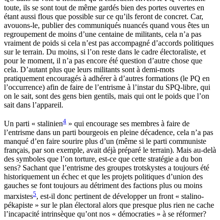
toute, ils se sont tout de même gardés bien des portes ouvertes en
étant aussi flous que possible sur ce qu’ils feront de concret. Car,
avouons-le, publier des communiqués nuancés quand vous êtes un
regroupement de moins d’une centaine de militants, cela n’a pas
vraiment de poids si cela n’est pas accompagné d’accords politiques
sur le terrain. Du moins, si l’on reste dans le cadre électoraliste, et
pour le moment, il n’a pas encore été question d’autre chose que
cela. D’autant plus que leurs militants sont à demi-mots
pratiquement encouragés à adhérer à d’autres formations (le PQ en
l’occurrence) afin de faire de l’entrisme à l’instar du SPQ-libre, qui
on le sait, sont des gens bien gentils, mais qui ont le poids que l’on
sait dans l’appareil.
4
Un parti « stalinien
» qui encourage ses membres à faire de
l’entrisme dans un parti bourgeois en pleine décadence, cela n’a pas
manqué d’en faire sourire plus d’un (même si le parti communiste
français, par son exemple, avait déjà préparé le terrain). Mais au-delà
des symboles que l’on torture, est-ce que cette stratégie a du bon
sens? Sachant que l’entrisme des groupes trotskystes a toujours été
historiquement un échec et que les projets politiques d’union des
gauches se font toujours au détriment des factions plus ou moins
5
marxistes
, est-il donc pertinent de développer un front « stalino-
pékapiste » sur le plan électoral alors que presque plus rien ne cache
l’incapacité intrinsèque qu’ont nos « démocraties » à se réformer?