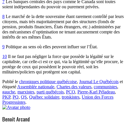
7
Les banques centrales des pays comme le Canada sont toutes
soient indépendantes du pouvoir ou purement privées.
8
Le marché de la dette souveraine étant rarement contrôlé par leurs
citoyens, mais très majoritairement par des structures (fonds de
pension, produits financiers, États étrangers, etc.) administrées par
des mécanismes d’optimisation ne tenant aucunement compte des
intérêts de ses mêmes États.
9
Politique au sens où elles peuvent influer sur l’État.
10
Il ne faut pas négliger la force que possède la légalité sur le
capitaliste, car celle-ci est ce qui, via la légitimité qu’elle procure, le
protège de ceux qui possèdent le pouvoir réel, soit les
militaires/policiers qui protègent son capital.
Publié le
chroniques politique québécoise
,
Journal Le Québécois
et
étiqueté
Assemblée nationale
,
Chartes des valeurs
,
communistes
,
gauche
,
marxistes
,
parti québécois
,
PCQ
,
Pierre-Karl Péladeau
,
PKP
,
PQ
,
QS
,
Québec solidaire
,
trotskistes
,
Union des Forces
Progressistes
.
Benoit Arcand