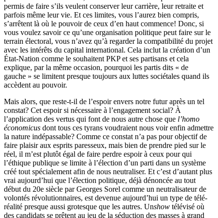
permis de faire s’ils veulent conserver leur carrière, leur retraite et
parfois même leur vie. Et ces limites, vous l’aurez bien compris,
s’arrêtent là où le pouvoir de ceux d’en haut commence! Donc, si
vous voulez savoir ce qu’une organisation politique peut faire sur le
terrain électoral, vous n’avez qu’à regarder la compatibilité du projet
avec les intérêts du capital international. Cela inclut la création d’un
État-Nation comme le souhaitent PKP et ses partisans et cela
explique, par la même occasion, pourquoi les partis dits « de
gauche » se limitent presque toujours aux luttes sociétales quand ils
accèdent au pouvoir.
Mais alors, que reste-t-il de l’espoir envers notre futur après un tel
constat? Cet espoir si nécessaire à l’engagement social? À
l’application des vertus qui font de nous autre chose que
l’homo
économicus
dont tous ces tyrans voudraient nous voir enfin admettre
la nature indépassable? Comme ce constat n’a pas pour objectif de
faire plaisir aux esprits paresseux, mais bien de prendre pied sur le
réel, il m’est plutôt égal de faire perdre espoir à ceux pour qui
l’éthique publique se limite à l’élection d’un parti dans un système
créé tout spécialement afin de nous neutraliser. Et c’est d’autant plus
vrai aujourd’hui que l’élection politique, déjà dénoncée au tout
début du 20e siècle par Georges Sorel comme un neutralisateur de
volontés révolutionnaires, est devenue aujourd’hui un type de télé-
réalité presque aussi grotesque que les autres. Un
show
télévisé où
des candidats se prêtent au jeu de la séduction des masses à grand