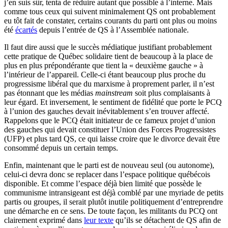
j’en suis sûr, tenta de réduire autant que possible à l’interne. Mais
comme tous ceux qui suivent minimalement QS ont probablement
eu tôt fait de constater, certains courants du parti ont plus ou moins
été
écartés
depuis l’entrée de QS à l’Assemblée nationale.
Il faut dire aussi que le succès médiatique justifiant probablement
cette pratique de Québec solidaire tient de beaucoup à la place de
plus en plus prépondérante que tient la « deuxième gauche » à
l’intérieur de l’appareil. Celle-ci étant beaucoup plus proche du
progressisme libéral que du marxisme à proprement parler, il n’est
pas étonnant que les médias
mainstream
soit plus complaisants à
leur égard. Et inversement, le sentiment de fidélité que porte le PCQ
à l’union des gauches devait inévitablement s’en trouver affecté.
Rappelons que le PCQ était initiateur de ce fameux projet d’union
des gauches qui devait constituer l’Union des Forces Progressistes
(UFP) et plus tard QS, ce qui laisse croire que le divorce devait être
consommé depuis un certain temps.
Enfin, maintenant que le parti est de nouveau seul (ou autonome),
celui-ci devra donc se replacer dans l’espace politique québécois
disponible. Et comme l’espace déjà bien limité que possède le
communisme intransigeant est déjà comblé par une myriade de petits
partis ou groupes, il serait plutôt inutile politiquement d’entreprendre
une démarche en ce sens. De toute façon, les militants du PCQ ont
clairement exprimé dans
leur texte
qu’ils se détachent de QS afin de