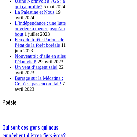
Usine Northvolt à 7G$ : à
qui ça profite?
5 mai 2024
La Palestine et Nous
19
avril 2024
L’indépendance : une lutte
ouvrière à mener jusqu’au
bout
1 juillet 2023
Feux de forêt : Parlons de
l’état de la forêt boréale
11
juin 2023
Nouveauté : d’aile en ailes
l’élan vital!
29 avril 2023
Un vent d’argent sale!
22
avril 2023
Barrage sur la Mécatina :
Ce n’est pas encore fait!
7
avril 2023
Poésie
Qui sont ces gens qui nous
empêchent d’êtres fiers·ères?