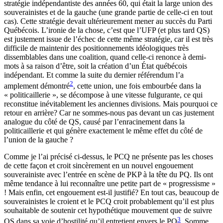
stratégie indépendantiste des années 60, qui était la large union des
souverainistes et de la gauche (une grande partie de celle-ci en tout
cas). Cette stratégie devait ultérieurement mener au succès du Parti
Québécois. L’ironie de la chose, c’est que l’UFP (et plus tard QS)
est justement issue de l’échec de cette même stratégie, car il est très
difficile de maintenir des positionnements idéologiques très
dissemblables dans une coalition, quand celle-ci renonce à demi-
mots à sa raison d’être, soit la création d’un État québécois
indépendant. Et comme la suite du dernier référendum l’a
2
amplement démontré
, cette union, une fois embourbée dans la
« politicaillerie », se décompose à une vitesse fulgurante, ce qui
reconstitue inévitablement les anciennes divisions. Mais pourquoi ce
retour en arrière? Car ne sommes-nous pas devant un cas justement
analogue du côté de QS, causé par l’enracinement dans la
politicaillerie et qui génère exactement le même effet du côté de
l’union de la gauche ?
Comme je l’ai précisé ci-dessus, le PCQ ne présente pas les choses
de cette façon et croit sincèrement en un nouvel engouement
souverainiste avec l’entrée en scène de PKP à la tête du PQ. Ils ont
même tendance à lui reconnaître une petite part de « progressisme »
! Mais enfin, cet engouement est-il justifié? En tout cas, beaucoup de
souverainistes le croient et le PCQ croit probablement qu’il est plus
souhaitable de soutenir cet hypothétique mouvement que de suivre
3
QS dans sa voie d’hostilité qu’il entretient envers le PQ
. Somme