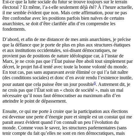
Est-ce que la lutte sociale du futur se trouve toujours sur le terrain
électoral ? Et même, l’a-t-elle seulement déjà été? À l’heure actuelle,
il me semble évident que non. Mais cette affirmation, pour ne pas
être confondue avec les positions parfois bien naïves de certains
anarchistes, se doit d’être clarifiée afin d’en comprendre les
fondements.
D’abord, et afin de me distancer de mes amis anarchistes, je précise
que la défiance que je porte de plus en plus aux structures étatiques
et aux institutions occidentales, soi-disant démocratiques, ne
provient pas de positions de nature idéologique car, à l’instar de
Marx, je ne crois pas que l’État puisse être aboli tout simplement par
décret, le projet fut-il tenté avec toute la bonne volonté du monde.
En tout cas, pas sans auparavant avoir éliminé ce qui l’a fait naître
(des conditions sociales) et donc d’en avoir rendu l’existence inutile,
6
pour autant que cela puisse être un jour possible
. Autrement dit, je
ne crois pas que l’État soit un « choix de société », mais un mal
nécessaire qu’il nous faut démocratiser au maximum afin d’en
atteindre le point de dépassement.
Ensuite, ce qui me porte à croire que la participation aux élections
est devenue une perte d’énergie pure et simple est un constat qui me
parait assez évident quand l’on connaît un peu l’évolution du
monde. Comme vous le savez, les structures parlementaires (sans
tenir compte du fait qu’elles ne sont en rien démocratiques, mais