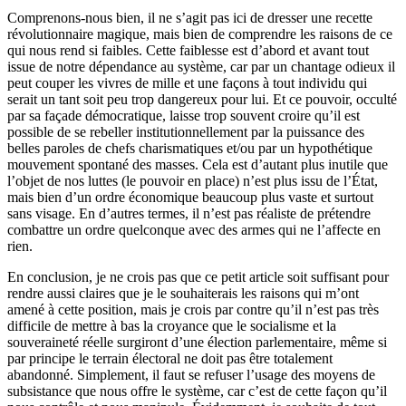
Comprenons-nous bien, il ne s’agit pas ici de dresser une recette
révolutionnaire magique, mais bien de comprendre les raisons de ce
qui nous rend si faibles. Cette faiblesse est d’abord et avant tout
issue de notre dépendance au système, car par un chantage odieux il
peut couper les vivres de mille et une façons à tout individu qui
serait un tant soit peu trop dangereux pour lui. Et ce pouvoir, occulté
par sa façade démocratique, laisse trop souvent croire qu’il est
possible de se rebeller institutionnellement par la puissance des
belles paroles de chefs charismatiques et/ou par un hypothétique
mouvement spontané des masses. Cela est d’autant plus inutile que
l’objet de nos luttes (le pouvoir en place) n’est plus issu de l’État,
mais bien d’un ordre économique beaucoup plus vaste et surtout
sans visage. En d’autres termes, il n’est pas réaliste de prétendre
combattre un ordre quelconque avec des armes qui ne l’affecte en
rien.
En conclusion, je ne crois pas que ce petit article soit suffisant pour
rendre aussi claires que je le souhaiterais les raisons qui m’ont
amené à cette position, mais je crois par contre qu’il n’est pas très
difficile de mettre à bas la croyance que le socialisme et la
souveraineté réelle surgiront d’une élection parlementaire, même si
par principe le terrain électoral ne doit pas être totalement
abandonné. Simplement, il faut se refuser l’usage des moyens de
subsistance que nous offre le système, car c’est de cette façon qu’il