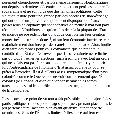
purement oligarchiques et parfois même carrément ploutocratiques)
ont depuis les dernières décennies pratiquement perdues toute réelle
souveraineté et ne sont plus que des fantômes politiques. Cette
situation résulte pour une grande part des accords de libre-échange,
qui ont donné un pouvoir complètement disproportionné aux
possesseurs de capitaux qui sont capables de mettre à mal tout pays
récalcitrant. N’oublions pas qu’en plus de cela la plupart des États
du monde ne possèdent plus du tout de contrôle sur leur création
7
8
monétaire
, ni sur leurs dettes
, ni sur leur économie intérieure, car
majoritairement dominée par des cartels internationaux. Alors inutile
d’en faire des tonnes pour vous convaincre que de prendre le
contrôle d’un État et d’en revendiquer la souveraineté ne se limite
pas du tout à gagner les élections, mais à rompre avec tout un ordre
qui ne se laissera pas faire sans mot dire, et qui fera payer au prix
fort l’outrecuidance de l’homme d’État assez courageux pour se
prêter à l’exercice. Il est d’ailleurs assez symptomatique d’un pays
colonisé, comme le Québec, de ne voir comme ennemi que l’État
colonial (le Canada) et d’en oublier constamment les forces
transnationales qui le contrôlent et qui, elles, ne jouent en rien le jeu
de la démocratie.
Il est donc de ce point de vu tout à fait prévisible que la majorité des
partis politiques ou des personnages politiques, prenant place dans le
jeu parlementaire, sachent, bien avant qu’arrive leur chance de
prendre les rênes de l’État, les limites réelles de ce qui leur est