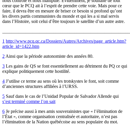
nous contrôle et nous manipule. Évidemment, je souhaite de tout
cœur que le PCQ ait à l’esprit de prendre cette voie. Mais pour ce
faire, il devra être en mesure de briser ce besoin si profond qu’ont
les divers partis communistes du monde et qui les a si mal servis
dans l’Histoire, soit celui d’être toujours le satellite d’un autre astre.
_______________________________________________________
1
http://www.pcq.qc.ca/Dossiers/Autres/Archives/page_article.htm?
article_id=1422.htm
2
Ainsi que la période autonomiste des années 80.
3
Les gains de QS se font essentiellement au détriment du PQ ce qui
explique politiquement cette hostilité.
4
J’utilise ce terme au sens où les trotskystes le font, soit comme
d’anciennes structures affiliées à l’URSS.
5
Sauf dans le cas de l’Unidad Popular de Salvador Allende qui
s’est terminé comme l’on sait
6
Je précise aussi à mes amis souverainistes que « l’élimination de
l’État », comme organisation centralisée et autoritaire, n’est pas
l’élimination de la Nation québécoise au sens populaire du mot.