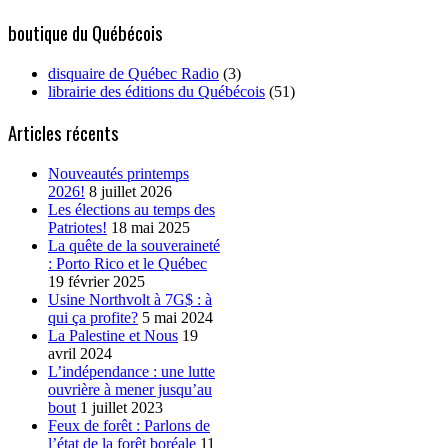
for:
boutique du Québécois
disquaire de Québec Radio
(3)
librairie des éditions du Québécois
(51)
Articles récents
Nouveautés printemps
2026!
8 juillet 2026
Les élections au temps des
Patriotes!
18 mai 2025
La quête de la souveraineté
: Porto Rico et le Québec
19 février 2025
Usine Northvolt à 7G$ : à
qui ça profite?
5 mai 2024
La Palestine et Nous
19
avril 2024
L’indépendance : une lutte
ouvrière à mener jusqu’au
bout
1 juillet 2023
Feux de forêt : Parlons de
l’état de la forêt boréale
11