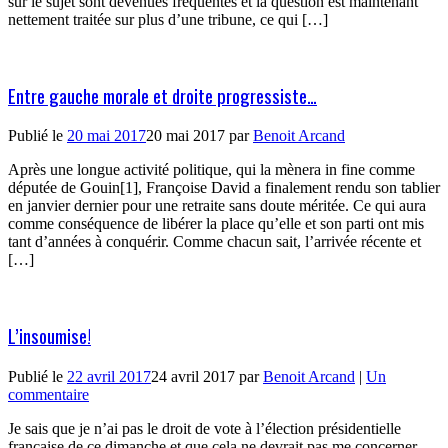
sur le sujet sont devenues fréquentes et la question est maintenant
nettement traitée sur plus d’une tribune, ce qui […]
Entre gauche morale et droite progressiste…
Publié le
20 mai 2017
20 mai 2017
par
Benoit Arcand
Après une longue activité politique, qui la mènera in fine comme
députée de Gouin[1], Françoise David a finalement rendu son tablier
en janvier dernier pour une retraite sans doute méritée. Ce qui aura
comme conséquence de libérer la place qu’elle et son parti ont mis
tant d’années à conquérir. Comme chacun sait, l’arrivée récente et
[…]
L’insoumise!
Publié le
22 avril 2017
24 avril 2017
par
Benoit Arcand
|
Un
commentaire
Je sais que je n’ai pas le droit de vote à l’élection présidentielle
française de ce dimanche et que cela ne devrait pas me concerner