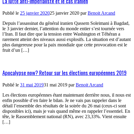
La lutte anti-impérialiste et le cas iranien
Publié le
25 janvier 2020
25 janvier 2020
par
Benoit Arcand
Depuis l’assassinat du général iranien Qassem Soleimani à Bagdad,
le 3 janvier dernier, l’attention du monde entier s’est tournée vers
l’Iran. Il faut dire que la tension entre Washington et Téhéran a
rarement atteint des niveaux aussi explosifs. La situation est d’autant
plus dangereuse pour la paix mondiale que cette provocation est le
fruit d’un […]
Apocalypse now? Retour sur les élections européennes 2019
Publié le
31 mai 2019
31 mai 2019
par
Benoit Arcand
Les élections européennes étant maintenant derrière nous, il nous est
enfin possible d’en faire le bilan. Je ne vais pas rappeler dans le
détail l’ensemble des résultats de la soirée du 26 mai (ceux-ci sont
disponibles ici), mais je vais quand même en rappeler l’essentiel. En
tête, le Rassemblement national (RN), avec 23,33%. Vient ensuite
[…]