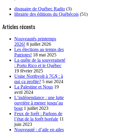
disquaire de Québec Radio
(3)
librairie des éditions du Québécois
(51)
Articles récents
Nouveautés printemps
2026!
8 juillet 2026
Les élections au temps des
Patriotes!
18 mai 2025
La quête de la souveraineté
: Porto Rico et le Québec
19 février 2025
Usine Northvolt à 7G$ : à
qui ça profite?
5 mai 2024
La Palestine et Nous
19
avril 2024
L’indépendance : une lutte
ouvrière à mener jusqu’au
bout
1 juillet 2023
Feux de forêt : Parlons de
l’état de la forêt boréale
11
juin 2023
Nouveauté : d’aile en ailes