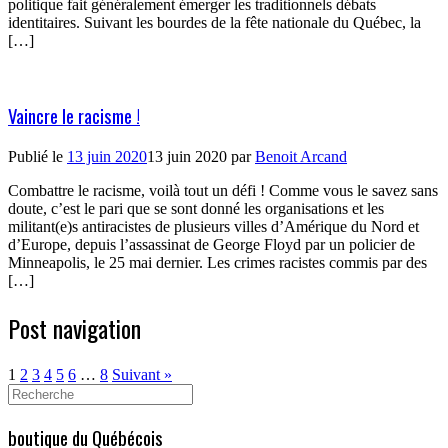
politique fait généralement émerger les traditionnels débats
identitaires. Suivant les bourdes de la fête nationale du Québec, la
[…]
Vaincre le racisme !
Publié le
13 juin 2020
13 juin 2020
par
Benoit Arcand
Combattre le racisme, voilà tout un défi ! Comme vous le savez sans
doute, c’est le pari que se sont donné les organisations et les
militant(e)s antiracistes de plusieurs villes d’Amérique du Nord et
d’Europe, depuis l’assassinat de George Floyd par un policier de
Minneapolis, le 25 mai dernier. Les crimes racistes commis par des
[…]
Post navigation
1
2
3
4
5
6
…
8
Suivant »
Search
for:
boutique du Québécois