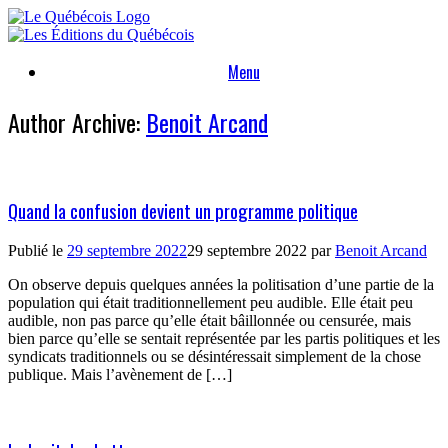
Skip
to
content
Menu
Author Archive:
Benoit Arcand
Quand la confusion devient un programme politique
Publié le
29 septembre 2022
29 septembre 2022
par
Benoit Arcand
On observe depuis quelques années la politisation d’une partie de la
population qui était traditionnellement peu audible. Elle était peu
audible, non pas parce qu’elle était bâillonnée ou censurée, mais
bien parce qu’elle se sentait représentée par les partis politiques et les
syndicats traditionnels ou se désintéressait simplement de la chose
publique. Mais l’avènement de […]