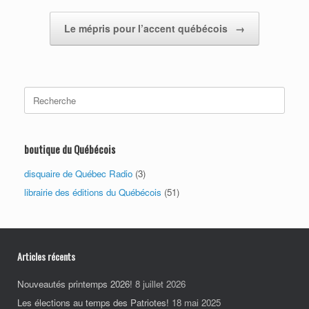
Le mépris pour l’accent québécois
→
Search
for:
boutique du Québécois
disquaire de Québec Radio
(3)
librairie des éditions du Québécois
(51)
Articles récents
Nouveautés printemps 2026!
8 juillet 2026
Les élections au temps des Patriotes!
18 mai 2025