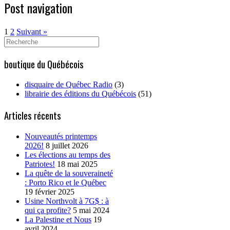
Post navigation
1
2
Suivant »
Search
for:
boutique du Québécois
disquaire de Québec Radio
(3)
librairie des éditions du Québécois
(51)
Articles récents
Nouveautés printemps
2026!
8 juillet 2026
Les élections au temps des
Patriotes!
18 mai 2025
La quête de la souveraineté
: Porto Rico et le Québec
19 février 2025
Usine Northvolt à 7G$ : à
qui ça profite?
5 mai 2024
La Palestine et Nous
19
avril 2024