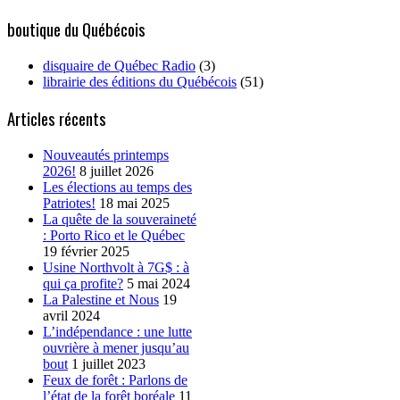
for:
boutique du Québécois
disquaire de Québec Radio
(3)
librairie des éditions du Québécois
(51)
Articles récents
Nouveautés printemps
2026!
8 juillet 2026
Les élections au temps des
Patriotes!
18 mai 2025
La quête de la souveraineté
: Porto Rico et le Québec
19 février 2025
Usine Northvolt à 7G$ : à
qui ça profite?
5 mai 2024
La Palestine et Nous
19
avril 2024
L’indépendance : une lutte
ouvrière à mener jusqu’au
bout
1 juillet 2023
Feux de forêt : Parlons de
l’état de la forêt boréale
11