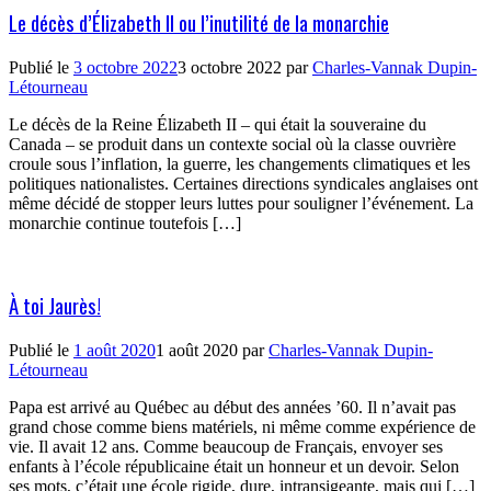
Le décès d’Élizabeth II ou l’inutilité de la monarchie
Publié le
3 octobre 2022
3 octobre 2022
par
Charles-Vannak Dupin-
Létourneau
Le décès de la Reine Élizabeth II – qui était la souveraine du
Canada – se produit dans un contexte social où la classe ouvrière
croule sous l’inflation, la guerre, les changements climatiques et les
politiques nationalistes. Certaines directions syndicales anglaises ont
même décidé de stopper leurs luttes pour souligner l’événement. La
monarchie continue toutefois […]
À toi Jaurès!
Publié le
1 août 2020
1 août 2020
par
Charles-Vannak Dupin-
Létourneau
Papa est arrivé au Québec au début des années ’60. Il n’avait pas
grand chose comme biens matériels, ni même comme expérience de
vie. Il avait 12 ans. Comme beaucoup de Français, envoyer ses
enfants à l’école républicaine était un honneur et un devoir. Selon
ses mots, c’était une école rigide, dure, intransigeante, mais qui […]