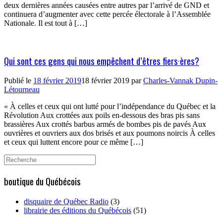
deux dernières années causées entre autres par l’arrivé de GND et
continuera d’augmenter avec cette percée électorale à l’Assemblée
Nationale. Il est tout à […]
Qui sont ces gens qui nous empêchent d’êtres fiers·ères?
Publié le
18 février 2019
18 février 2019
par
Charles-Vannak Dupin-
Létourneau
« À celles et ceux qui ont lutté pour l’indépendance du Québec et la
Révolution Aux crottées aux poils en-dessous des bras pis sans
brassières Aux crottés barbus armés de bombes pis de pavés Aux
ouvrières et ouvriers aux dos brisés et aux poumons noircis À celles
et ceux qui luttent encore pour ce même […]
Search
for:
boutique du Québécois
disquaire de Québec Radio
(3)
librairie des éditions du Québécois
(51)