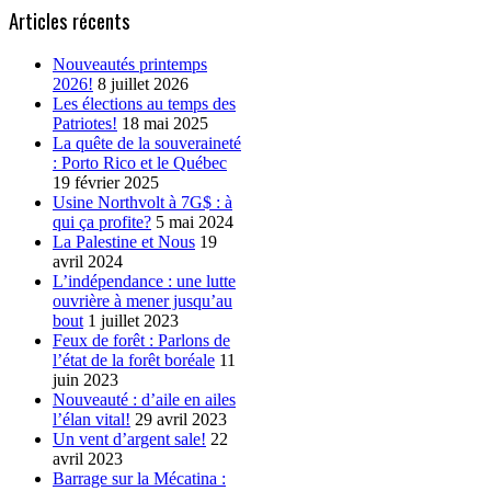
Articles récents
Nouveautés printemps
2026!
8 juillet 2026
Les élections au temps des
Patriotes!
18 mai 2025
La quête de la souveraineté
: Porto Rico et le Québec
19 février 2025
Usine Northvolt à 7G$ : à
qui ça profite?
5 mai 2024
La Palestine et Nous
19
avril 2024
L’indépendance : une lutte
ouvrière à mener jusqu’au
bout
1 juillet 2023
Feux de forêt : Parlons de
l’état de la forêt boréale
11
juin 2023
Nouveauté : d’aile en ailes
l’élan vital!
29 avril 2023
Un vent d’argent sale!
22
avril 2023
Barrage sur la Mécatina :