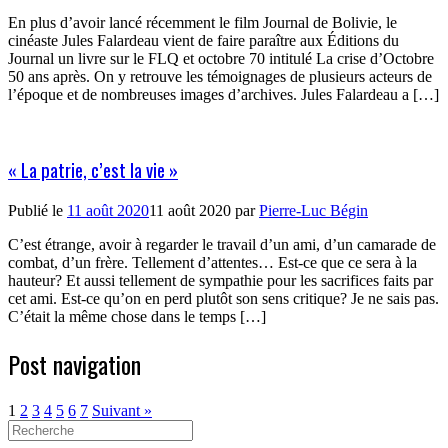
En plus d’avoir lancé récemment le film Journal de Bolivie, le
cinéaste Jules Falardeau vient de faire paraître aux Éditions du
Journal un livre sur le FLQ et octobre 70 intitulé La crise d’Octobre
50 ans après. On y retrouve les témoignages de plusieurs acteurs de
l’époque et de nombreuses images d’archives. Jules Falardeau a […]
« La patrie, c’est la vie »
Publié le
11 août 2020
11 août 2020
par
Pierre-Luc Bégin
C’est étrange, avoir à regarder le travail d’un ami, d’un camarade de
combat, d’un frère. Tellement d’attentes… Est-ce que ce sera à la
hauteur? Et aussi tellement de sympathie pour les sacrifices faits par
cet ami. Est-ce qu’on en perd plutôt son sens critique? Je ne sais pas.
C’était la même chose dans le temps […]
Post navigation
1
2
3
4
5
6
7
Suivant »
Search
for: