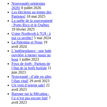
Nouveautés printemps
2026!
8 juillet 2026
Les élections au temps des
Patriotes!
18 mai 2025
La quête de la souveraineté
: Porto Rico et le Québec
19 février 2025
Usine Northvolt à 7G$ : à
qui ça profite?
5 mai 2024
La Palestine et Nous
19
avril 2024
L’indépendance : une lutte
ouvrière à mener jusqu’au
bout
1 juillet 2023
Feux de forêt : Parlons de
l’état de la forêt boréale
11
juin 2023
Nouveauté : d’aile en ailes
l’élan vital!
29 avril 2023
Un vent d’argent sale!
22
avril 2023
Barrage sur la Mécatina :
Ce n’est pas encore fait!
7
avril 2023