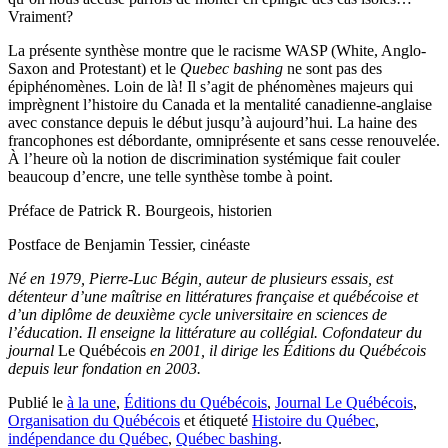
Vraiment?
La présente synthèse montre que le racisme WASP (White, Anglo-
Saxon and Protestant) et le
Quebec bashing
ne sont pas des
épiphénomènes. Loin de là! Il s’agit de phénomènes majeurs qui
imprègnent l’histoire du Canada et la mentalité canadienne-anglaise
avec constance depuis le début jusqu’à aujourd’hui. La haine des
francophones est débordante, omniprésente et sans cesse renouvelée.
À l’heure où la notion de discrimination systémique fait couler
beaucoup d’encre, une telle synthèse tombe à point.
Préface de Patrick R. Bourgeois, historien
Postface de Benjamin Tessier, cinéaste
Né en 1979, Pierre-Luc Bégin, auteur de plusieurs essais, est
détenteur d’une maîtrise en littératures française et québécoise et
d’un diplôme de deuxième cycle universitaire en sciences de
l’éducation. Il enseigne la littérature au collégial. Cofondateur du
journal
Le Québécois
en 2001, il dirige les Éditions du Québécois
depuis leur fondation en 2003.
Publié le
à la une
,
Éditions du Québécois
,
Journal Le Québécois
,
Organisation du Québécois
et étiqueté
Histoire du Québec
,
indépendance du Québec
,
Québec bashing
.