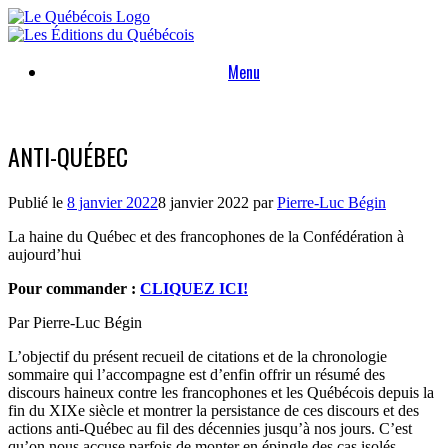
Skip
to
content
Menu
ANTI-QUÉBEC
Publié le
8 janvier 2022
8 janvier 2022
par
Pierre-Luc Bégin
La haine du Québec et des francophones de la Confédération à
aujourd’hui
Pour commander :
CLIQUEZ ICI!
Par Pierre-Luc Bégin
L’objectif du présent recueil de citations et de la chronologie
sommaire qui l’accompagne est d’enfin offrir un résumé des
discours haineux contre les francophones et les Québécois depuis la
fin du XIXe siècle et montrer la persistance de ces discours et des
actions anti-Québec au fil des décennies jusqu’à nos jours. C’est
qu’on nous accuse parfois de monter en épingle des cas isolés…