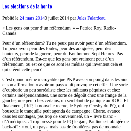
Les élections de la honte
Publié le
24 mars 2014
3 juillet 2014
par
Jules Falardeau
« Les gens ont peur d’un référendum. » – Patrice Roy, Radio-
Canada.
Peur d’un référendum? Tu ne peux pas avoir peur d’un référendum.
Tu peux avoir peur des foules, peur des araignées, peur des
hauteurs, peur de la guerre, peur du Bonhomme Sept Heures. Pas
d’un référendum. Est-ce que les gens ont vraiment peur d’un
référendum, ou est-ce que ce sont les médias qui inventent cela et
qui créent cette peur?
C’est quand même incroyable que PKP avec son poing dans les airs
et son affirmation « avoir un pays » ait provoqué cet effet. Une sorte
d’euphorie un peu surréaliste chez les militants péquistes et chez
certains indépendantistes, une sorte de dégoût chez une frange de la
gauche, une peur chez certains, un semblant de panique au ROC. Et
finalement, PKP, la nouvelle recrue, le Sydney Crosby du PQ, qui
bouscule le tranquille petit agenda de campagne; Charte, avance
dans les sondages, pas trop de souveraineté, un « livre blanc »
d’Amérique… Trop pressé pour le PQ le gars, Pauline est obligée de
back-off : « oui, un pays, mais pas de frontières, pas de monnaie,