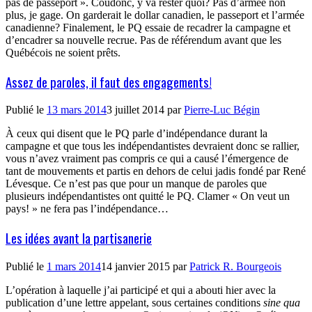
pas de passeport ». Coudonc, y va rester quoi? Pas d’armée non
plus, je gage. On garderait le dollar canadien, le passeport et l’armée
canadienne? Finalement, le PQ essaie de recadrer la campagne et
d’encadrer sa nouvelle recrue. Pas de référendum avant que les
Québécois ne soient prêts.
Assez de paroles, il faut des engagements!
Publié le
13 mars 2014
3 juillet 2014
par
Pierre-Luc Bégin
À ceux qui disent que le PQ parle d’indépendance durant la
campagne et que tous les indépendantistes devraient donc se rallier,
vous n’avez vraiment pas compris ce qui a causé l’émergence de
tant de mouvements et partis en dehors de celui jadis fondé par René
Lévesque. Ce n’est pas que pour un manque de paroles que
plusieurs indépendantistes ont quitté le PQ. Clamer « On veut un
pays! » ne fera pas l’indépendance…
Les idées avant la partisanerie
Publié le
1 mars 2014
14 janvier 2015
par
Patrick R. Bourgeois
L’opération à laquelle j’ai participé et qui a abouti hier avec la
publication d’une lettre appelant, sous certaines conditions
sine qua