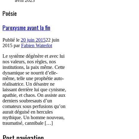
avril 2023
Poésie
Paroxysme avant la fin
Publié le
20 juin 2015
22 juin
2015
par
Fabien Waterlot
Le système dégénère et avec lui
nos valeurs, nos règles, nos
institutions, la paix même. Cette
dynamique se nourrit d’elle-
même, telle une prophétie auto-
réalisatrice. Un désastre ne
laissant derrière lui que cynisme,
apathie, et chaos. On assiste aux
derniers soubresauts d’un
comateux sous perfusions qu’on
aurait déguisé en hercules
mythique. Un homme nouveau,
traumatisé, cannibale […]
Post navigation