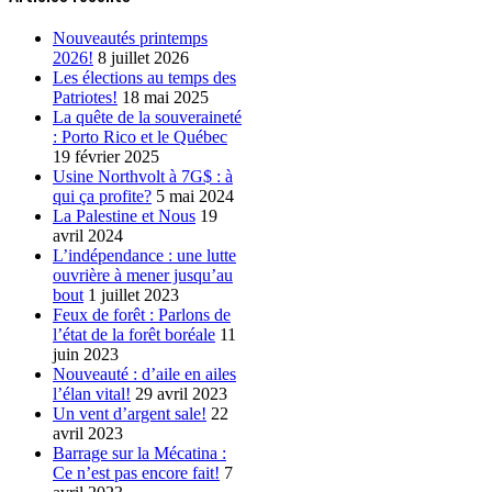
Nouveautés printemps
2026!
8 juillet 2026
Les élections au temps des
Patriotes!
18 mai 2025
La quête de la souveraineté
: Porto Rico et le Québec
19 février 2025
Usine Northvolt à 7G$ : à
qui ça profite?
5 mai 2024
La Palestine et Nous
19
avril 2024
L’indépendance : une lutte
ouvrière à mener jusqu’au
bout
1 juillet 2023
Feux de forêt : Parlons de
l’état de la forêt boréale
11
juin 2023
Nouveauté : d’aile en ailes
l’élan vital!
29 avril 2023
Un vent d’argent sale!
22
avril 2023
Barrage sur la Mécatina :
Ce n’est pas encore fait!
7