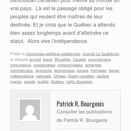
vrai pays.
Là est le passage obligé pour les
peuples qui veulent être maîtres de leur
destinée. Et je crois que le Québec a attendu
bien assez longtemps avant d’atteindre ce
statut.
Alors vive l’indépendance.
Publié le
chroniques politique québécoise
,
Journal Le Québécois
et étiqueté
accord
,
boeuf
,
Bruxelles
,
Canada
,
commerciaux
,
concurrence
,
conservateur
,
consommateur
,
échanges
commerciaux
,
économie
,
économique
,
europe
,
fromages
,
harper
,
indépendance
,
nationale
,
Ottawa
,
Ouest canadien
,
pauline
marois
,
peuple
,
qualité
,
Québec
,
tarifs douaniers
.
Patrick R. Bourgeois
Consulter les publications
de Patrick R. Bourgeois