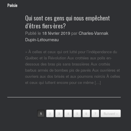
Poésie
Qui sont ces gens qui nous empêchent
d’êtres fiers·ères?
Charles-Vannak
Publié le
18 février 2019
par
Dupin-Létourneau
« À celles et ceux qui ont lutté pour l’indépendance du
Québec et la Révolution Aux crottées aux poils en-
dessous des bras pis sans brassières Aux crottés
barbus armés de bombes pis de pavés Aux ouvrières et
ouvriers aux dos brisés et aux poumons noircis À celles
et ceux qui luttent encore pour ce même […]
Post navigation
1
2
3
4
5
6
7
Suivant »